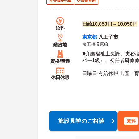
社会保険完備
交通費支給
日給10,050円～10,050円
給料
東京都
八王子市
京王相模原線
勤務地
■介護福祉士免許、実務
パー1級）、初任者研修
資格/職種
級）のいずれか※未経験
日曜日 有給休暇 出産・
休日休暇
施設見学のご相談
無料