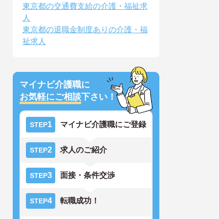
東京都の交通費支給の介護・福祉求
人
東京都の退職金制度ありの介護・福
祉求人
マイナビ介護職に
お気軽にご相談
下さい！
1
マイナビ介護職にご登録
STEP
2
求人のご紹介
STEP
3
面接・条件交渉
STEP
4
転職成功！
STEP