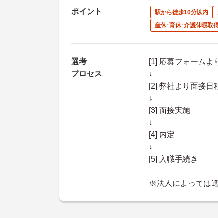
ポイント
駅から徒歩10分以内
産休･育休･介護休暇取
選考
[1] 応募フォーム
プロセス
↓
[2] 弊社より面
↓
[3] 面接実施
↓
[4] 内定
↓
[5] 入職手続き
※法人によっては