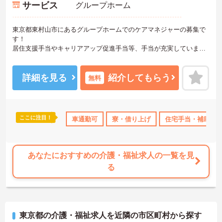
サービス
グループホーム
東京都東村山市にあるグループホームでのケアマネジャーの募集で
す！
居住支援手当やキャリアアップ促進手当等、手当が充実しています
◎月給35万円超えも可能です♪
研修充実でスキルアップも図れます！また無料駐車場つきでマイカ
ー通勤もOKなので、通勤ラクラクです☆
詳細を見る
紹介してもらう
無料
ご興味のある方には、面接対策ポイントなど、さらに詳細をお話し
いたしますのでお気軽にご相談ください！
ここに注目！
車通勤可
寮・借り上げ
住宅手当・補助
あなたにおすすめの介護・福祉求人の一覧を見
る
東京都の介護・福祉求人を近隣の市区町村から探す