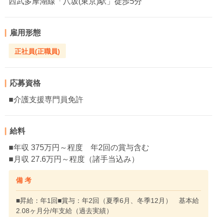
西武多摩湖線「八坂(東京)駅」徒歩5分
雇用形態
正社員(正職員)
応募資格
■介護支援専門員免許
給料
■年収 375万円～程度 年2回の賞与含む
■月収 27.6万円～程度（諸手当込み）
備 考
■昇給：年1回■賞与：年2回（夏季6月、冬季12月） 基本給
2.08ヶ月分/年支給（過去実績）