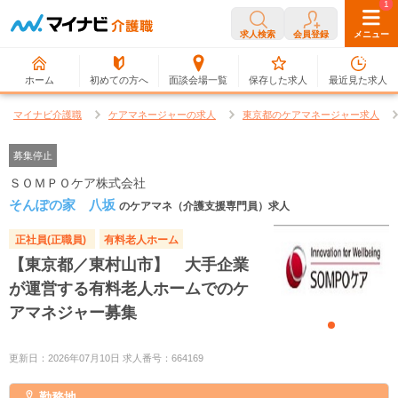
0
1
求人検索
会員登録
メニュー
ホーム
初めての方へ
面談会場一覧
保存した求人
最近見た求人
マイナビ介護職
ケアマネージャーの求人
東京都のケアマネージャー求人
募集停止
ＳＯＭＰＯケア株式会社
そんぽの家 八坂
のケアマネ（介護支援専門員）求人
正社員(正職員)
有料老人ホーム
【東京都／東村山市】 大手企業
が運営する有料老人ホームでのケ
アマネジャー募集
更新日：2026年07月10日 求人番号：664169
勤務地