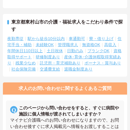
東京都東村山市の介護・福祉求人をこだわり条件で探
す
夜勤専従
駅から徒歩10分以内
車通勤可
寮・借り上げ
住
宅手当・補助
未経験OK
管理職求人
無資格OK
高収入
年間休日110日以上
土日祝休
日勤のみ
ブランクOK
資格
取得サポート
研修制度あり
産休･育休･介護休暇取得実績あ
り
残業少なめ
託児所・育児補助あり
ボーナス・賞与あり
社会保険完備
交通費支給
退職金制度あり
求人のお問い合わせに関するよくあるご質問
このページから問い合わせをすると、すぐに病院や
施設に個人情報が渡されてしまいますか？
マイナビ介護職へのお問い合わせになりますので、お問
い合わせ後すぐに求人掲載元へ情報をお渡しすることは