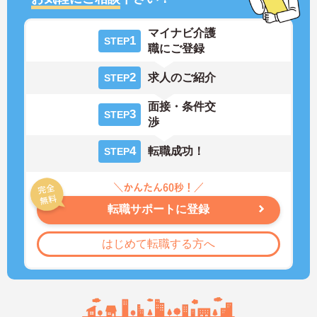
マイナビ介護
1
STEP
職にご登録
2
求人のご紹介
STEP
面接・条件交
3
STEP
渉
4
転職成功！
STEP
転職サポートに登録
はじめて転職する方へ