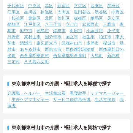
千代田区
中央区
港区
新宿区
文京区
台東区
墨田区
江東区
品川区
目黒区
大田区
世田谷区
渋谷区
中野区
杉並区
豊島区
北区
荒川区
板橋区
練馬区
足立区
葛飾区
江戸川区
八王子市
立川市
武蔵野市
三鷹市
青
梅市
府中市
昭島市
調布市
町田市
小金井市
小平市
日野市
東村山市
国分寺市
国立市
福生市
狛江市
東大
和市
清瀬市
東久留米市
武蔵村山市
多摩市
稲城市
羽
村市
あきる野市
西東京市
西多摩郡瑞穂町
西多摩郡日の
出町
西多摩郡檜原村
西多摩郡奥多摩町
大島町
新島村
三宅村
八丈島八丈町
東京都東村山市の介護・福祉求人を職種で探す
介護職・ヘルパー
生活相談員
看護助手
ケアマネージャー
主任ケアマネジャー
サービス提供責任者
生活支援員
管
理者
東京都東村山市の介護・福祉求人を資格で探す