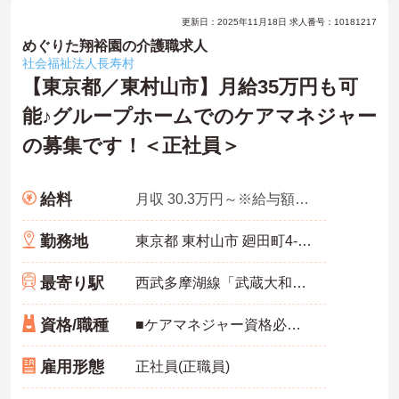
更新日：2025年11月18日 求人番号：10181217
めぐりた翔裕園の介護職求人
社会福祉法人長寿村
【東京都／東村山市】月給35万円も可
能♪グループホームでのケアマネジャー
の募集です！＜正社員＞
給料
月収 30.3万円～※給与額は経験年数・勤務実績などを考慮して決定
勤務地
東京都 東村山市 廻田町4-4-1
最寄り駅
西武多摩湖線「武蔵大和駅」徒歩12分
資格/職種
■ケアマネジャー資格必須 ■経験不問
雇用形態
正社員(正職員)