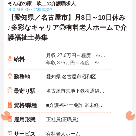
そんぽの家 吹上の介護職求人
ＳＯＭＰＯケア株式会社
【愛知県／名古屋市】月8日～10日休み
♪多彩なキャリア◎有料老人ホームで介
護福祉士募集
月収 27.6万円～程度 ※諸手当込み
給料
年収 375万円～程度 ※想定年収
勤務地
愛知県 名古屋市昭和区 阿由知通2-6
最寄り駅
名古屋市営地下鉄桜通線「吹上(愛知)駅」徒歩4分
資格/職種
■介護福祉士免許 ※未経験・ブランク可
雇用形態
正社員(正職員)
サービス
有料老人ホーム