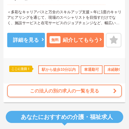
＜多彩なキャリアパスと万全のスキルアップ支援＞年に1度のキャリ
アヒアリングを通じて、現場のスペシャリストを目指すだけでな
く、施設サービスと在宅サービスのジョブチェンジなど、幅広い経
験を積むことが可能です。
＜プライベートも充実させる嬉しい福利厚生＞仕事の疲れを癒やす
ための制度も充実しています。各地のレジャー施設や宿泊が最大8
詳細を見る
紹介してもらう
無料
0％オフになる優待制度や、勤続5年ごとの「特別連続有給休暇（5
日）」など、リフレッシュできる機会がたくさん。年間公休110日に
加え、独自の休暇制度もしっかり整っているため、オンオフのメリ
ハリをつけて働けます。
＜＜ICT導入が進む効率的な現場で、身体的負担を減らしケアに専念
ここに注目！
所・育児補助
年間休日110日以上
駅から徒歩10分以内
ブランクOK
車通勤可
資格取得サポート
未経験OK
＞スマホ記録や睡眠測定センサー等の導入で月400時間の生産性向上
を実現。月平均残業7.3時間（超過分は1分単位支給）と少なく、ゆ
とりを持って業務に取り組めます。
この法人の別の求人の一覧を見る
あなたにおすすめの介護・福祉求人