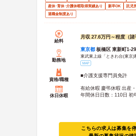
産休･育休･介護休暇取得実績あり
新卒OK
託児
退職金制度あり
月収 27.6万円～程度（
給料
東京都
板橋区 東新町1-29
東武東上線「ときわ台(東京)
勤務地
MAP
■介護支援専門員免許
資格/職種
有給休暇 慶弔休暇 出産
年間休
休日休暇
こちらの求人は募集を
最新の募集状況の確