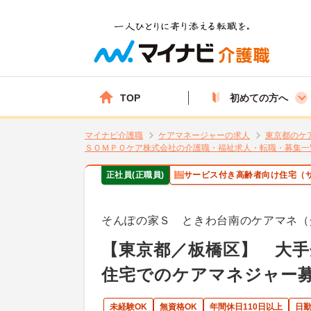
TOP
初めての方へ
マイナビ介護職
ケアマネージャーの求人
東京都のケ
ＳＯＭＰＯケア株式会社の介護職・福祉求人・転職・募集一
正社員(正職員)
サービス付き高齢者向け住宅（
そんぽの家Ｓ ときわ台南のケアマネ（
【東京都／板橋区】 大
住宅でのケアマネジャー
未経験OK
無資格OK
年間休日110日以上
日