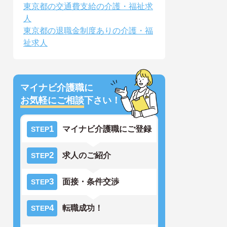
東京都の交通費支給の介護・福祉求
人
東京都の退職金制度ありの介護・福
祉求人
マイナビ介護職に
お気軽にご相談
下さい！
1
マイナビ介護職にご登録
STEP
2
求人のご紹介
STEP
3
面接・条件交渉
STEP
4
転職成功！
STEP