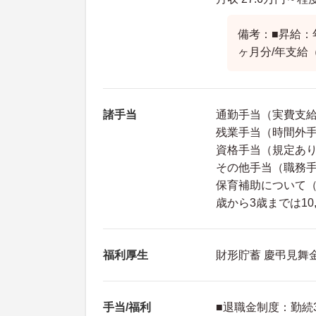
備考：■昇給：年
ヶ月分/年支給
諸手当
通勤手当（実費支給
残業手当（時間外手
資格手当（規定あ
その他手当（職務手
保育補助について（
歳から3歳までは10
福利厚生
財形貯蓄 慶弔見舞
手当/福利
■退職金制度：勤続