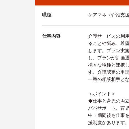
職種
ケアマネ（介護支
仕事内容
介護サービスの利
ることや悩み、希望
します。プラン実
し、プランが計画
様々な職種と連携
す。介護認定の申
一番の相談相手と
＜ポイント＞
◆仕事と育児の両
パパサポート、育
中・期間後も仕事
援制度があります