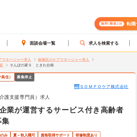
転職
無料!簡単1分
面談会場一覧
求人を検索する
アマネージャー求人
板橋区のケアマネージャー求人
覧
そんぽの家Ｓ ときわ台南
サ高住）
募集停止
ＳＯＭＰＯケア株式会社
介護支援専門員）求人
手企業が運営するサービス付き高齢者
募集
勤のみ
夏～秋入職可
資格取得サポート
研修制度あり