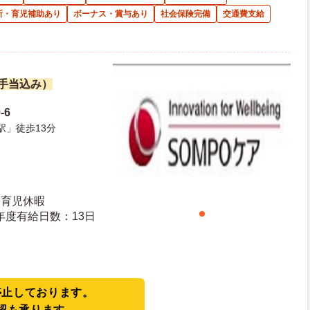
所・育児補助あり
ボーナス・賞与あり
社会保険完備
交通費支給
諸手当込み）
-6
駅」徒歩13分
・育児休暇
日日数：110日 初年度有給日数：13日
停止しております。
認も承ります。