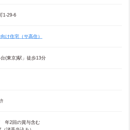
-29-6
者向け住宅（サ高住）
台(東京)駅」徒歩13分
許
度 年2回の賞与含む
程度（諸手当込み）