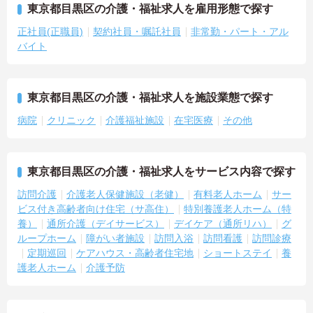
東京都目黒区の介護・福祉求人を雇用形態で探す
正社員(正職員)
契約社員・嘱託社員
非常勤・パート・アル
バイト
東京都目黒区の介護・福祉求人を施設業態で探す
病院
クリニック
介護福祉施設
在宅医療
その他
東京都目黒区の介護・福祉求人をサービス内容で探す
訪問介護
介護老人保健施設（老健）
有料老人ホーム
サー
ビス付き高齢者向け住宅（サ高住）
特別養護老人ホーム（特
養）
通所介護（デイサービス）
デイケア（通所リハ）
グ
ループホーム
障がい者施設
訪問入浴
訪問看護
訪問診療
定期巡回
ケアハウス・高齢者住宅地
ショートステイ
養
護老人ホーム
介護予防