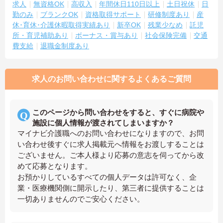
求人
無資格OK
高収入
年間休日110日以上
土日祝休
日
勤のみ
ブランクOK
資格取得サポート
研修制度あり
産
休･育休･介護休暇取得実績あり
新卒OK
残業少なめ
託児
所・育児補助あり
ボーナス・賞与あり
社会保険完備
交通
費支給
退職金制度あり
求人のお問い合わせに関するよくあるご質問
このページから問い合わせをすると、すぐに病院や
施設に個人情報が渡されてしまいますか？
マイナビ介護職へのお問い合わせになりますので、お問
い合わせ後すぐに求人掲載元へ情報をお渡しすることは
ございません。ご本人様より応募の意志を伺ってから改
めて応募となります。
お預かりしているすべての個人データは許可なく、企
業・医療機関側に開示したり、第三者に提供することは
一切ありませんのでご安心ください。