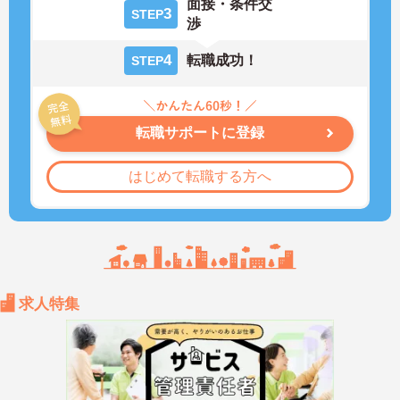
面接・条件交
3
STEP
渉
4
転職成功！
STEP
転職サポートに登録
はじめて転職する方へ
求人特集