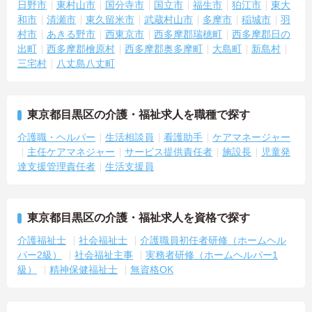
日野市
東村山市
国分寺市
国立市
福生市
狛江市
東大
和市
清瀬市
東久留米市
武蔵村山市
多摩市
稲城市
羽
村市
あきる野市
西東京市
西多摩郡瑞穂町
西多摩郡日の
出町
西多摩郡檜原村
西多摩郡奥多摩町
大島町
新島村
三宅村
八丈島八丈町
東京都目黒区の介護・福祉求人を職種で探す
介護職・ヘルパー
生活相談員
看護助手
ケアマネージャー
主任ケアマネジャー
サービス提供責任者
施設長
児童発
達支援管理責任者
生活支援員
東京都目黒区の介護・福祉求人を資格で探す
介護福祉士
社会福祉士
介護職員初任者研修（ホームヘル
パー2級）
社会福祉主事
実務者研修（ホームヘルパー1
級）
精神保健福祉士
無資格OK