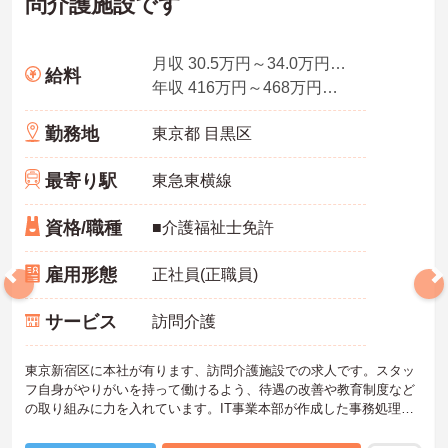
問介護施設です
月収 30.5万円～34.0万円程度（諸手当込）
給料
年収 416万円～468万円程度（諸手当込）
勤務地
東京都 目黒区
最寄り駅
東急東横線
資格/職種
■介護福祉士免許
雇用形態
正社員(正職員)
サービス
訪問介護
東京新宿区に本社が有ります、訪問介護施設での求人です。スタッ
フ自身がやりがいを持って働けるよう、待遇の改善や教育制度など
の取り組みに力を入れています。IT事業本部が作成した事務処理ソ
フトを導入しており、事務作業は少なく、その分ご利用者様への対
応を重視することもできます。入社後の研修はもちろん、介護技術