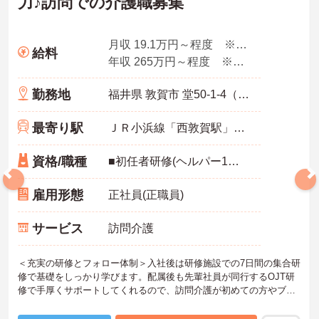
力♪訪問での介護職募集
月収 19.1万円～程度 ※諸手当込み
給料
年収 265万円～程度 ※想定年収
勤務地
福井県 敦賀市 堂50-1-4（長沢）日経ビル1F
最寄り駅
ＪＲ小浜線「西敦賀駅」バス・車4分
資格/職種
■初任者研修(ヘルパー1級・2級)以上の資格をお持ちの方 ■スマートフォン所持必須（業務に使用するため） ■普通運転免許必須（AT可） ※未経験可
雇用形態
正社員(正職員)
サービス
訪問介護
＜充実の研修とフォロー体制＞入社後は研修施設での7日間の集合研
修で基礎をしっかり学びます。配属後も先輩社員が同行するOJT研
修で手厚くサポートしてくれるので、訪問介護が初めての方やブラ
ンクがある方も安心してスタートできます。定期的なフォローアッ
プ研修もあり、日々の業務で生まれた不安や悩みを解消しながら、