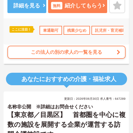
着実に成長していける職場です。
詳細を見る
紹介してもらう
無料
＜幅広い世代が在籍♪＞若手から60代のベテランまで、幅広い年齢層
のスタッフが活躍しています。世代を超えて協力し合う風土があ
り、困ったときには相談しやすい環境です。また、月8～10日の休日
や年間公休110日に加え、有給休暇も取得しやすい体制が整ってお
ここに注目！
ランクOK
資格取得サポート
車通勤可
研修制度あり
残業少なめ
託児所・育児補助
産休･育休･介護休暇
り、プライベートも大切にしながらメリハリをつけて働けます。
この法人の別の求人の一覧を見る
あなたにおすすめの介護・福祉求人
更新日：2026年06月30日 求人番号：647289
名称非公開 ※詳細はお問合せください
【東京都／目黒区】 首都圏を中心に複
数の施設を展開する企業が運営する訪