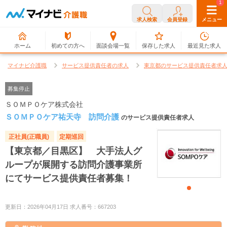
0
1
求人検索
会員登録
メニュー
ホーム
初めての方へ
面談会場一覧
保存した求人
最近見た求人
マイナビ介護職
サービス提供責任者の求人
東京都のサービス提供責任者求
募集停止
ＳＯＭＰＯケア株式会社
ＳＯＭＰＯケア祐天寺 訪問介護
のサービス提供責任者求人
正社員(正職員)
定期巡回
【東京都／目黒区】 大手法人グ
ループが展開する訪問介護事業所
にてサービス提供責任者募集！
更新日：2026年04月17日 求人番号：667203