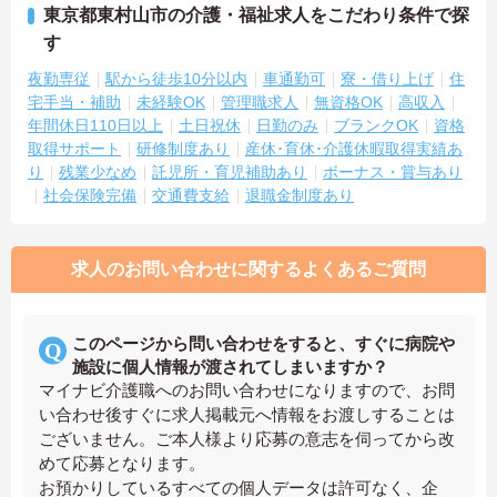
東京都東村山市の介護・福祉求人をこだわり条件で探
す
夜勤専従
駅から徒歩10分以内
車通勤可
寮・借り上げ
住
宅手当・補助
未経験OK
管理職求人
無資格OK
高収入
年間休日110日以上
土日祝休
日勤のみ
ブランクOK
資格
取得サポート
研修制度あり
産休･育休･介護休暇取得実績あ
り
残業少なめ
託児所・育児補助あり
ボーナス・賞与あり
社会保険完備
交通費支給
退職金制度あり
求人のお問い合わせに関するよくあるご質問
このページから問い合わせをすると、すぐに病院や
施設に個人情報が渡されてしまいますか？
マイナビ介護職へのお問い合わせになりますので、お問
い合わせ後すぐに求人掲載元へ情報をお渡しすることは
ございません。ご本人様より応募の意志を伺ってから改
めて応募となります。
お預かりしているすべての個人データは許可なく、企