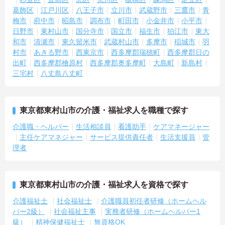
葛飾区
江戸川区
八王子市
立川市
武蔵野市
三鷹市
青
梅市
府中市
昭島市
調布市
町田市
小金井市
小平市
日野市
東村山市
国分寺市
国立市
福生市
狛江市
東大
和市
清瀬市
東久留米市
武蔵村山市
多摩市
稲城市
羽
村市
あきる野市
西東京市
西多摩郡瑞穂町
西多摩郡日の
出町
西多摩郡檜原村
西多摩郡奥多摩町
大島町
新島村
三宅村
八丈島八丈町
東京都東村山市の介護・福祉求人を職種で探す
介護職・ヘルパー
生活相談員
看護助手
ケアマネージャー
主任ケアマネジャー
サービス提供責任者
生活支援員
管
理者
東京都東村山市の介護・福祉求人を資格で探す
介護福祉士
社会福祉士
介護職員初任者研修（ホームヘル
パー2級）
社会福祉主事
実務者研修（ホームヘルパー1
級）
精神保健福祉士
無資格OK