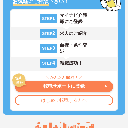
お気軽にご相談
下さい！
マイナビ介護
1
STEP
職にご登録
2
求人のご紹介
STEP
面接・条件交
3
STEP
渉
4
転職成功！
STEP
転職サポートに登録
はじめて転職する方へ