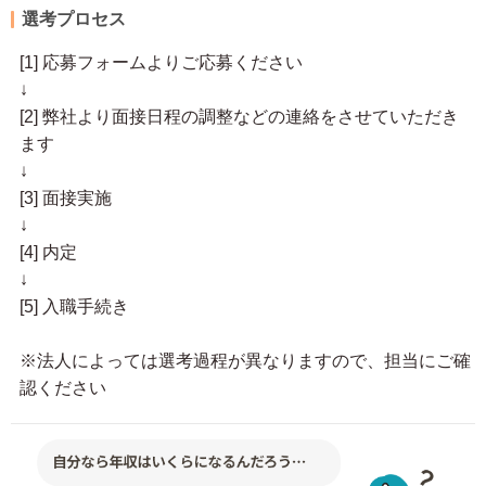
選考プロセス
[1] 応募フォームよりご応募ください
↓
[2] 弊社より面接日程の調整などの連絡をさせていただき
ます
↓
[3] 面接実施
↓
[4] 内定
↓
[5] 入職手続き
※法人によっては選考過程が異なりますので、担当にご確
認ください