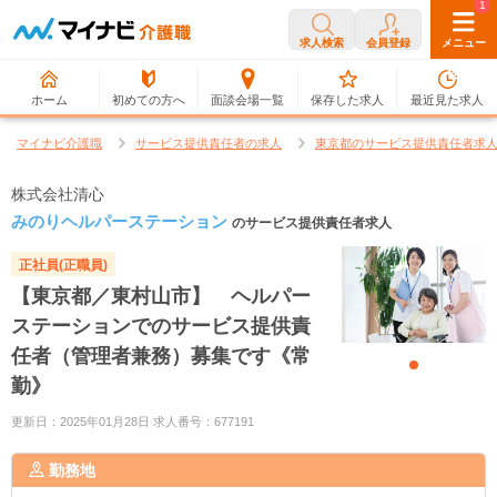
0
1
求人検索
会員登録
メニュー
ホーム
初めての方へ
面談会場一覧
保存した求人
最近見た求人
マイナビ介護職
サービス提供責任者の求人
東京都のサービス提供責任者求
株式会社清心
みのりヘルパーステーション
のサービス提供責任者求人
正社員(正職員)
【東京都／東村山市】 ヘルパー
ステーションでのサービス提供責
任者（管理者兼務）募集です《常
勤》
更新日：2025年01月28日 求人番号：677191
勤務地