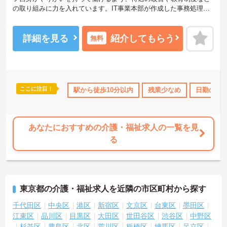
の取り組みに力を入れています。IT事業本部が作成した事務処理ソ
フトを導入しており、事務作業は少なく、その分ご利用者様への対
応を重視することもできます。入社後の研修はもちろん、介護技術
研修、PC研修、マナー研修、資格取得のための勉強会等ステップに
詳細を見る
紹介してもらう
無料
応じて用意されており安心してご就業いただけます。
ご興味を持たれた方は面接対策ポイントや求人の詳細などお話しい
たしますのでお気軽にお問い合わせ下さい。
ここに注目！
み
年間休日110日以上
駅から徒歩10分以内
資格取得サポート
残業少なめ
研修制度あり
日勤のみ
産休
あなたにおすすめの介護・福祉求人の一覧を見
る
東京都の介護・福祉求人を近隣の市区町村から探す
千代田区
中央区
港区
新宿区
文京区
台東区
墨田区
江東区
品川区
目黒区
大田区
世田谷区
渋谷区
中野区
杉並区
豊島区
北区
荒川区
板橋区
練馬区
足立区