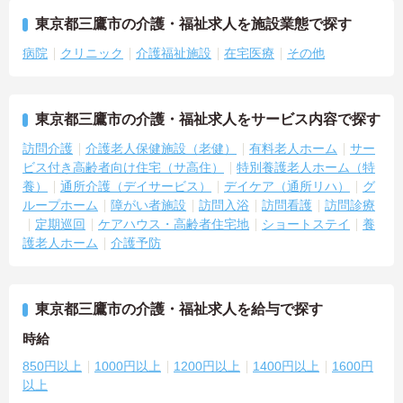
東京都三鷹市の介護・福祉求人を施設業態で探す
病院
クリニック
介護福祉施設
在宅医療
その他
東京都三鷹市の介護・福祉求人をサービス内容で探す
訪問介護
介護老人保健施設（老健）
有料老人ホーム
サー
ビス付き高齢者向け住宅（サ高住）
特別養護老人ホーム（特
養）
通所介護（デイサービス）
デイケア（通所リハ）
グ
ループホーム
障がい者施設
訪問入浴
訪問看護
訪問診療
定期巡回
ケアハウス・高齢者住宅地
ショートステイ
養
護老人ホーム
介護予防
東京都三鷹市の介護・福祉求人を給与で探す
時給
850円以上
1000円以上
1200円以上
1400円以上
1600円
以上