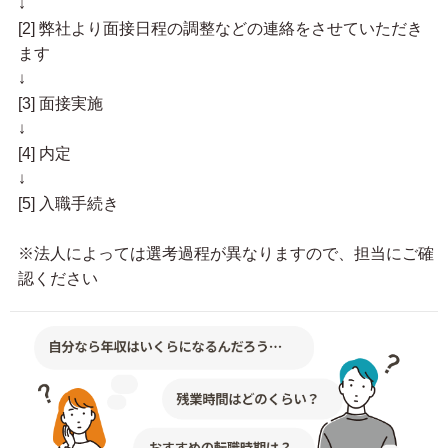
↓
[2] 弊社より面接日程の調整などの連絡をさせていただき
ます
↓
[3] 面接実施
↓
[4] 内定
↓
[5] 入職手続き
※法人によっては選考過程が異なりますので、担当にご確
認ください