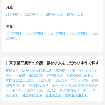
月給
15万円以上
20万円以上
25万円以上
30万円以上
年収
250万円以上
300万円以上
350万円以上
400万円以上
50
0万円以上
東京都三鷹市の介護・福祉求人をこだわり条件で探す
夜勤専従
駅から徒歩10分以内
車通勤可
寮・借り上げ
住
宅手当・補助
未経験OK
管理職求人
無資格OK
高収入
年間休日110日以上
土日祝休
日勤のみ
ブランクOK
資格
取得サポート
研修制度あり
産休･育休･介護休暇取得実績あ
り
新卒OK
残業少なめ
託児所・育児補助あり
ボーナス・
賞与あり
社会保険完備
交通費支給
退職金制度あり