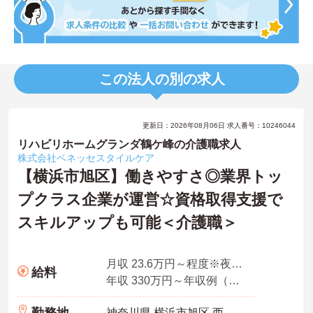
この法人の別の求人
更新日：2026年08月06日 求人番号：10246044
リハビリホームグランダ鶴ケ峰の介護職求人
株式会社ベネッセスタイルケア
【横浜市旭区】働きやすさ◎業界トッ
プクラス企業が運営☆資格取得支援で
スキルアップも可能＜介護職＞
月収 23.6万円～程度※夜勤手当込
給料
年収 330万円～年収例（賞与2ヶ月、平均残業時間10時間／月を含む）
神奈川県 横浜市旭区 西川島町60-4