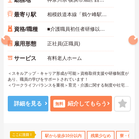
勤務地
最寄り駅
相模鉄道本線「鶴ケ峰駅」徒歩7分
資格/職種
■介護職員初任者研修以上 ※無資格の方も応募可（資格支援制度あり）
雇用形態
正社員(正職員)
サービス
有料老人ホーム
＜スキルアップ・キャリア形成が可能＞資格取得支援や研修制度が
あり、職員の学びをサポートされています！
＜ワークライフバランスを重視＞育児・介護に関する制度や社宅制
度、各種手当など、長く安心して働きやすい環境が整っています。
＜寄り添ったケアの実施＞利用者さまに深く寄り添ったサービスの
提供を目指し、職員の専門性を高めるような人材育成にも注力され
詳細を見る
紹介してもらう
無料
ています。
ご興味のある方には、面接対策ポイント等、さらに詳細をお話しし
ますのでお気軽にご相談ください！
ここに注目！
借り上げ
託児所・育児補助
駅から徒歩10分以内
無資格OK
年間休日110日以上
残業少なめ
寮・借り
資