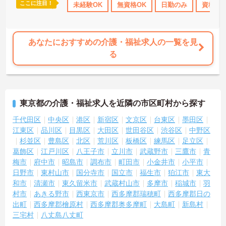
す。賞与は年2回あり、資格手当や土日出勤手当も充実。キャリアパ
ここに注目！
助
無資格OK
年間休日110日以上
未経験OK
無資格OK
ブランクOK
日勤のみ
資格取得サポ
資格取
スも明確で、管理者へのステップアップなど、頑張りに応じて収入
もやりがいもアップします。
あなたにおすすめの介護・福祉求人の一覧を見
る
東京都の介護・福祉求人を近隣の市区町村から探す
千代田区
中央区
港区
新宿区
文京区
台東区
墨田区
江東区
品川区
目黒区
大田区
世田谷区
渋谷区
中野区
杉並区
豊島区
北区
荒川区
板橋区
練馬区
足立区
葛飾区
江戸川区
八王子市
立川市
武蔵野市
三鷹市
青
梅市
府中市
昭島市
調布市
町田市
小金井市
小平市
日野市
東村山市
国分寺市
国立市
福生市
狛江市
東大
和市
清瀬市
東久留米市
武蔵村山市
多摩市
稲城市
羽
村市
あきる野市
西東京市
西多摩郡瑞穂町
西多摩郡日の
出町
西多摩郡檜原村
西多摩郡奥多摩町
大島町
新島村
三宅村
八丈島八丈町