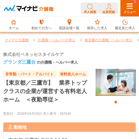
0
1
求人検索
会員登録
メニュー
ホーム
初めての方へ
面談会場一覧
保存した求人
最近見た求人
マイナビ介護職
介護職・ヘルパーの求人
東京都の介護職・ヘルパー求人
株式会社ベネッセスタイルケア
グランダ三鷹台
の介護職・ヘルパー求人
非常勤・パート・アルバイト
有料老人ホーム
【東京都／三鷹市】 業界トップ
クラスの企業が運営する有料老人
ホーム ＜夜勤専従＞
更新日：2026年04月03日 求人番号：687640
勤務地