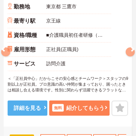
勤務地
東京都 三鷹市
最寄り駅
京王線
資格/職種
■介護職員初任者研修（ヘルパー2級）以上 ※無資格・未経験も相談可
雇用形態
正社員(正職員)
サービス
訪問介護
＜「正社員中心」だからこその安心感とチームワーク＞スタッフの9
割以上が正社員。プロ意識の高い仲間が集まっており、困ったとき
は相談し合える環境です。性別に関わらず活躍できるフラットな雰
囲気があります。
＜電動自転車でラクラク移動！身体への負担を軽減＞会社から1人1
台、専用の電動自転車が支給されます（一部例外あり）。お客様の
詳細を見る
紹介してもらう
無料
ご自宅への移動が快適になるだけでなく、貸与された自転車での通
勤も可能です。移動の負担を減らして元気にケアに向き合えます。
＜頑張りがしっかり給与に反映される仕組み＞「社員を大事にす
る」をモットーに、業界トップクラスの給与水準を目指していま