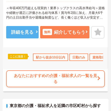
＜年収400万円超えも現実的！業界トップクラスの高水準給与＞資格
や経験が適正に評価される給与体系！賞与年2回に加え、月最大6千
円の土日出勤手当や退職金制度など、長く働くほど収入が安定する
仕組みが整っています
＜スマホ1台で完結！ICT活用で記録業務の負担を大幅カット＞日々
の記録やシフト確認はすべて自社開発のスマホアプリで行えるた
詳細を見る
紹介してもらう
無料
め、手書き書類の作成に追われることはありません。事務作業が効
率化♪本来の業務である「お客様へのケア」に集中できる環境です。
＜「夜勤なし」で管理者・スペシャリストを目指せる明確なキャリ
アパス＞訪問介護のため夜勤がなく、完全週休2日制で生活リズムを
整えながら働けます。現場のプロとして極める道、マネジメント職
ここに注目！
年間休日110日以上
駅から徒歩10分以内
産休･育休･介護休暇取得実績あり
日勤のみ
資格取得サ
高収入
へ進む道とキャリアプランも多様化しています。
あなたにおすすめの介護・福祉求人の一覧を見
る
東京都の介護・福祉求人を近隣の市区町村から探す