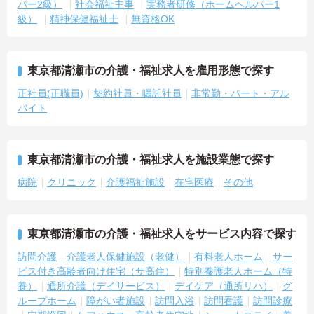
パー2級）
社会福祉主事
実務者研修（ホームヘルパー1
級）
精神保健福祉士
無資格OK
東京都清瀬市の介護・福祉求人を雇用形態で探す
正社員(正職員)
契約社員・嘱託社員
非常勤・パート・アル
バイト
東京都清瀬市の介護・福祉求人を施設業態で探す
病院
クリニック
介護福祉施設
在宅医療
その他
東京都清瀬市の介護・福祉求人をサービス内容で探す
訪問介護
介護老人保健施設（老健）
有料老人ホーム
サー
ビス付き高齢者向け住宅（サ高住）
特別養護老人ホーム（特
養）
通所介護（デイサービス）
デイケア（通所リハ）
グ
ループホーム
障がい者施設
訪問入浴
訪問看護
訪問診療