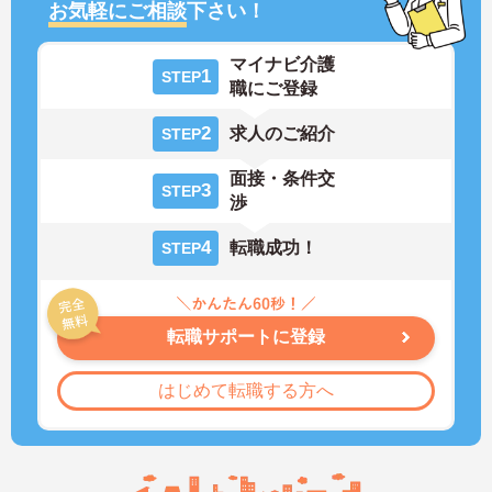
お気軽にご相談
下さい！
マイナビ介護
1
STEP
職にご登録
2
求人のご紹介
STEP
面接・条件交
3
STEP
渉
4
転職成功！
STEP
転職サポートに登録
はじめて転職する方へ