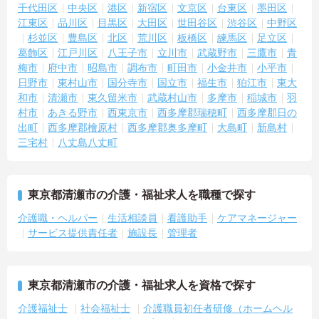
千代田区
中央区
港区
新宿区
文京区
台東区
墨田区
江東区
品川区
目黒区
大田区
世田谷区
渋谷区
中野区
杉並区
豊島区
北区
荒川区
板橋区
練馬区
足立区
葛飾区
江戸川区
八王子市
立川市
武蔵野市
三鷹市
青
梅市
府中市
昭島市
調布市
町田市
小金井市
小平市
日野市
東村山市
国分寺市
国立市
福生市
狛江市
東大
和市
清瀬市
東久留米市
武蔵村山市
多摩市
稲城市
羽
村市
あきる野市
西東京市
西多摩郡瑞穂町
西多摩郡日の
出町
西多摩郡檜原村
西多摩郡奥多摩町
大島町
新島村
三宅村
八丈島八丈町
東京都清瀬市の介護・福祉求人を職種で探す
介護職・ヘルパー
生活相談員
看護助手
ケアマネージャー
サービス提供責任者
施設長
管理者
東京都清瀬市の介護・福祉求人を資格で探す
介護福祉士
社会福祉士
介護職員初任者研修（ホームヘル