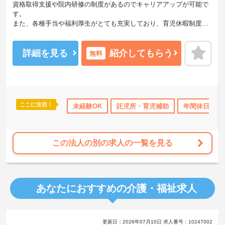
資格取得支援や院内研修の制度があるのでキャリアアップが可能で
す。
また、各種手当や福利厚生がとても充実しており、育児休暇制度や
介護休暇制度、慶長休暇など、スタッフの生活環境に合わせてお休
みを取ることが可能なので長期就労したい方におすすめ！
ご興味ある方には、面接対策ポイントなど、さらに詳細をお話しい
詳細を見る
紹介してもらう
無料
たしますのでお気軽にご相談ください！
ここに注目！
児所・育児補助
無資格OK
未経験OK
年間休日110日以上
託児所・育児補助
資格取得サポート
年間休日110
この法人の別の求人の一覧を見る
あなたにおすすめの介護・福祉求人
更新日：2026年07月10日 求人番号：10247002