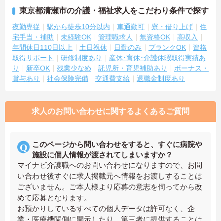
東京都清瀬市の介護・福祉求人をこだわり条件で探す
夜勤専従
駅から徒歩10分以内
車通勤可
寮・借り上げ
住
宅手当・補助
未経験OK
管理職求人
無資格OK
高収入
年間休日110日以上
土日祝休
日勤のみ
ブランクOK
資格
取得サポート
研修制度あり
産休･育休･介護休暇取得実績あ
り
新卒OK
残業少なめ
託児所・育児補助あり
ボーナス・
賞与あり
社会保険完備
交通費支給
退職金制度あり
求人のお問い合わせに関するよくあるご質問
このページから問い合わせをすると、すぐに病院や
施設に個人情報が渡されてしまいますか？
マイナビ介護職へのお問い合わせになりますので、お問
い合わせ後すぐに求人掲載元へ情報をお渡しすることは
ございません。ご本人様より応募の意志を伺ってから改
めて応募となります。
お預かりしているすべての個人データは許可なく、企
業・医療機関側に開示したり、第三者に提供することは