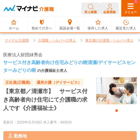
0
1
求人検索
会員登録
メニュー
ホーム
初めての方へ
面談会場一覧
保存した求人
最近見た求人
マイナビ介護職
介護職・ヘルパーの求人
東京都の介護職・ヘルパー求人
医療法人財団緑秀会
サービス付き高齢者向け住宅みどりの樹清瀬/デイサービスセン
ターみどりの樹
の介護福祉士求人
正社員(正職員)
通所介護（デイサービス）
【東京都／清瀬市】 サービス付
き高齢者向け住宅にて介護職の求
人です《介護福祉士》
更新日：2025年01月28日 求人番号：693533
勤務地