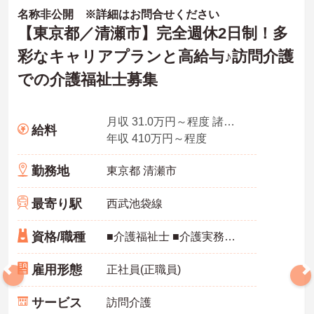
名称非公開 ※詳細はお問合せください
【東京都／清瀬市】完全週休2日制！多
彩なキャリアプランと高給与♪訪問介護
での介護福祉士募集
月収 31.0万円～程度 諸手当込み
給料
年収 410万円～程度
勤務地
東京都 清瀬市
最寄り駅
西武池袋線
資格/職種
■介護福祉士 ■介護実務経験がある方
雇用形態
正社員(正職員)
サービス
訪問介護