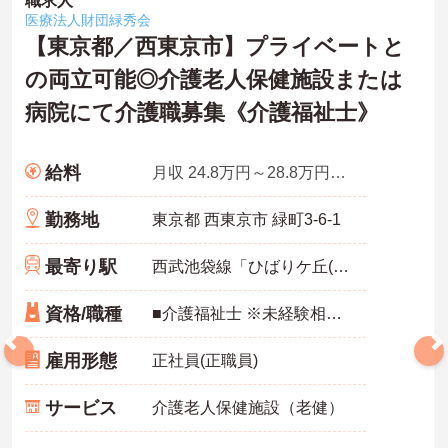
職求人
医療法人財団緑秀会
【東京都／西東京市】プライベートと
の両立可能◎介護老人保健施設または
病院にて介護職募集《介護福祉士》
給料
月収 24.8万円～28.8万円（夜勤4回、諸手当込）
勤務地
東京都 西東京市 緑町3-6-1
最寄り駅
西武池袋線「ひばりケ丘(東京)駅」バス・車7分
資格/職種
■介護福祉士 ※未経験相談可
雇用形態
正社員(正職員)
サービス
介護老人保健施設（老健）