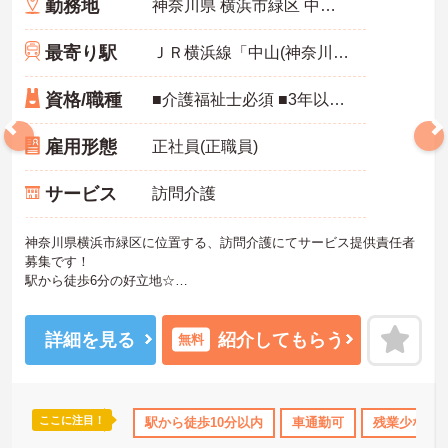
勤務地
神奈川県 横浜市緑区 中山3-36-20 テラスハウス中山102
最寄り駅
ＪＲ横浜線「中山(神奈川)駅」徒歩6分
資格/職種
■介護福祉士必須 ■3年以上の実務経験必須 ※実務経験は訪問介護の実務経験だけでなく、介護保険施設やサービス事業所（デイサービス等）での実務経験を含む
雇用形態
正社員(正職員)
サービス
訪問介護
神奈川県横浜市緑区に位置する、訪問介護にてサービス提供責任者
募集です！
駅から徒歩6分の好立地☆
マイカー通勤可能で無料駐車場もあるので、通勤らくらくです◎
ご興味のある方には、面接対策ポイントなど、さらに詳細をご案内
しますのでお気軽にご相談ください！
詳細を見る
紹介してもらう
無料
ここに注目！
なめ
日勤のみ
年間休日110日以上
駅から徒歩10分以内
研修制度あり
車通勤可
ボーナス・
残業少なめ