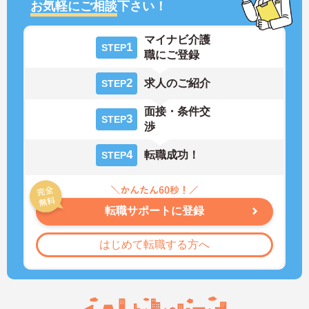
お気軽にご相談
下さい！
マイナビ介護
1
STEP
職にご登録
2
求人のご紹介
STEP
面接・条件交
3
STEP
渉
4
転職成功！
STEP
転職サポートに登録
はじめて転職する方へ