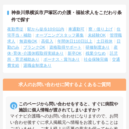
神奈川県横浜市戸塚区の介護・福祉求人をこだわり条
件で探す
夜勤専従
駅から徒歩10分以内
車通勤可
寮・借り上げ
住
宅手当・補助
オープニングスタッフ募集
未経験OK
管理職
求人
無資格OK
高収入
年間休日110日以上
土日祝休
日
勤のみ
ブランクOK
資格取得サポート
研修制度あり
産
休･育休･介護休暇取得実績あり
新卒OK
残業少なめ
託児
所・育児補助あり
ボーナス・賞与あり
社会保険完備
交通
費支給
退職金制度あり
求人のお問い合わせに関するよくあるご質問
このページから問い合わせをすると、すぐに病院や
施設に個人情報が渡されてしまいますか？
マイナビ介護職へのお問い合わせになりますので、お問
い合わせ後すぐに求人掲載元へ情報をお渡しすることは
ございません。ご本人様より応募の意志を伺ってから改