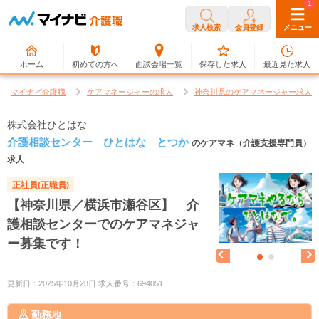
0
1
求人検索
会員登録
メニュー
ホーム
初めての方へ
面談会場一覧
保存した求人
最近見た求人
マイナビ介護職
ケアマネージャーの求人
神奈川県のケアマネージャー求人
株式会社ひとはな
介護相談センター ひとはな とつか
のケアマネ（介護支援専門員）
求人
正社員(正職員)
【神奈川県／横浜市瀬谷区】 介
護相談センターでのケアマネジャ
ー募集です！
更新日：2025年10月28日 求人番号：694051
勤務地