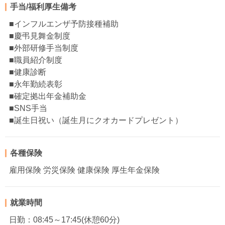
手当/福利厚生備考
■インフルエンザ予防接種補助
■慶弔見舞金制度
■外部研修手当制度
■職員紹介制度
■健康診断
■永年勤続表彰
■確定拠出年金補助金
■SNS手当
■誕生日祝い（誕生月にクオカードプレゼント）
各種保険
雇用保険 労災保険 健康保険 厚生年金保険
就業時間
日勤：08:45～17:45(休憩60分)