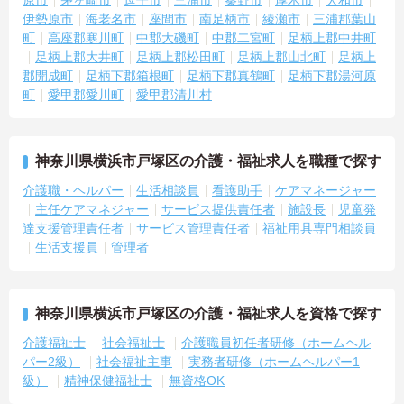
原市
茅ヶ崎市
逗子市
三浦市
秦野市
厚木市
大和市
伊勢原市
海老名市
座間市
南足柄市
綾瀬市
三浦郡葉山
町
高座郡寒川町
中郡大磯町
中郡二宮町
足柄上郡中井町
足柄上郡大井町
足柄上郡松田町
足柄上郡山北町
足柄上
郡開成町
足柄下郡箱根町
足柄下郡真鶴町
足柄下郡湯河原
町
愛甲郡愛川町
愛甲郡清川村
神奈川県横浜市戸塚区の介護・福祉求人を職種で探す
介護職・ヘルパー
生活相談員
看護助手
ケアマネージャー
主任ケアマネジャー
サービス提供責任者
施設長
児童発
達支援管理責任者
サービス管理責任者
福祉用具専門相談員
生活支援員
管理者
神奈川県横浜市戸塚区の介護・福祉求人を資格で探す
介護福祉士
社会福祉士
介護職員初任者研修（ホームヘル
パー2級）
社会福祉主事
実務者研修（ホームヘルパー1
級）
精神保健福祉士
無資格OK