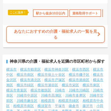
ここに注目！
K
残業少なめ
土日祝休
駅から徒歩10分以内
無資格OK
資格取得サポート
日勤のみ
年間休日11
研
あなたにおすすめの介護・福祉求人の一覧を見
る
神奈川県の介護・福祉求人を近隣の市区町村から探す
横浜市
横浜市鶴見区
横浜市神奈川区
横浜市西区
横浜市
中区
横浜市南区
横浜市保土ケ谷区
横浜市磯子区
横浜市
金沢区
横浜市港北区
横浜市戸塚区
横浜市港南区
横浜市
旭区
横浜市緑区
横浜市瀬谷区
横浜市栄区
横浜市泉区
横浜市青葉区
横浜市都筑区
川崎市
川崎市川崎区
川崎市
幸区
川崎市中原区
川崎市高津区
川崎市多摩区
川崎市宮
前区
川崎市麻生区
相模原市
相模原市緑区
相模原市中央
区
相模原市南区
横須賀市
平塚市
鎌倉市
藤沢市
小田