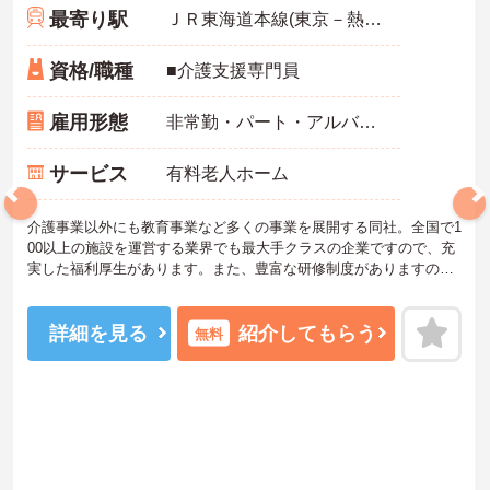
最寄り駅
ＪＲ東海道本線(東京－熱海)「戸塚駅」徒歩8分
資格/職種
■介護支援専門員
雇用形態
非常勤・パート・アルバイト
サービス
有料老人ホーム
介護事業以外にも教育事業など多くの事業を展開する同社。全国で1
00以上の施設を運営する業界でも最大手クラスの企業ですので、充
実した福利厚生があります。また、豊富な研修制度がありますの
で、未経験の方も安心です。ご興味ある方には、面接対策ポイント
など、さらに詳細をお話しいたしますのでお気軽にご相談くださ
い。
詳細を見る
紹介してもらう
無料