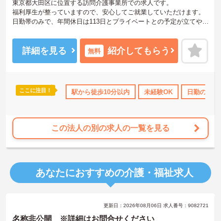
東京都大田区に位置する訪問介護事業所での求人です。
福利厚生が整っていますので、安心してご就業していただけます。
日勤帯のみで、年間休日は113日とプライベートとの予定が立てやす
いです！
ご興味のある方には、面接対策ポイントなど、さらに詳細をお話し
いたしますので、お気軽にご相談ください。
詳細を見る
紹介してもらう
無料
ここに注目！
110日以上
高収入
駅から徒歩10分以内
社会保険完備
交通費支給
未経験OK
日勤のみ
この法人の別の求人の一覧を見る
あなたにおすすめの介護・福祉求人
更新日：2026年08月06日 求人番号：9082721
名称非公開 ※詳細はお問合せください