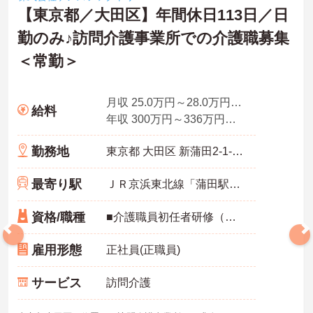
【東京都／大田区】年間休日113日／日
勤のみ♪訪問介護事業所での介護職募集
＜常勤＞
月収 25.0万円～28.0万円程度 諸手当込
給料
年収 300万円～336万円程度
勤務地
東京都 大田区 新蒲田2-1-3 6階
最寄り駅
ＪＲ京浜東北線「蒲田駅」徒歩10分
資格/職種
■介護職員初任者研修（ヘルパー2級）以上 ※介護福祉士 あれば尚可
雇用形態
正社員(正職員)
サービス
訪問介護