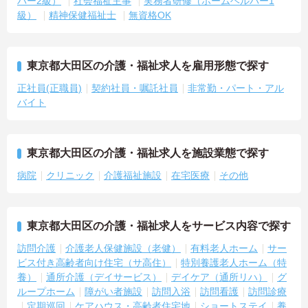
パー2級）
社会福祉主事
実務者研修（ホームヘルパー1
級）
精神保健福祉士
無資格OK
東京都大田区の介護・福祉求人を雇用形態で探す
正社員(正職員)
契約社員・嘱託社員
非常勤・パート・アル
バイト
東京都大田区の介護・福祉求人を施設業態で探す
病院
クリニック
介護福祉施設
在宅医療
その他
東京都大田区の介護・福祉求人をサービス内容で探す
訪問介護
介護老人保健施設（老健）
有料老人ホーム
サー
ビス付き高齢者向け住宅（サ高住）
特別養護老人ホーム（特
養）
通所介護（デイサービス）
デイケア（通所リハ）
グ
ループホーム
障がい者施設
訪問入浴
訪問看護
訪問診療
定期巡回
ケアハウス・高齢者住宅地
ショートステイ
養