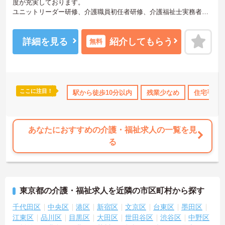
度が充実しております。
ユニットリーダー研修、介護職員初任者研修、介護福祉士実務者研
修について支援制度があります。（各法人による）
グループの教育機関である介護福祉士を養成する専門学校では資格
取得の勉強会を開校しております。
詳細を見る
紹介してもらう
無料
お給与に関しては、介護・看護等の経験はもちろん、その他異業種
の経験年数も考慮致します。
ご興味のある方には、面接対策ポイントなど、さらに詳細をお話し
いたしますのでお気軽にご相談ください。
ここに注目！
なめ
無資格OK
資格取得サポート
駅から徒歩10分以内
研修制度あり
残業少なめ
産休･育休
住宅手当
あなたにおすすめの介護・福祉求人の一覧を見
る
東京都の介護・福祉求人を近隣の市区町村から探す
千代田区
中央区
港区
新宿区
文京区
台東区
墨田区
江東区
品川区
目黒区
大田区
世田谷区
渋谷区
中野区