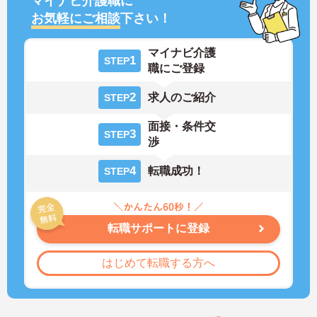
マイナビ介護職に
お気軽にご相談
下さい！
マイナビ介護
1
STEP
職にご登録
2
求人のご紹介
STEP
面接・条件交
3
STEP
渉
4
転職成功！
STEP
転職サポートに登録
はじめて転職する方へ