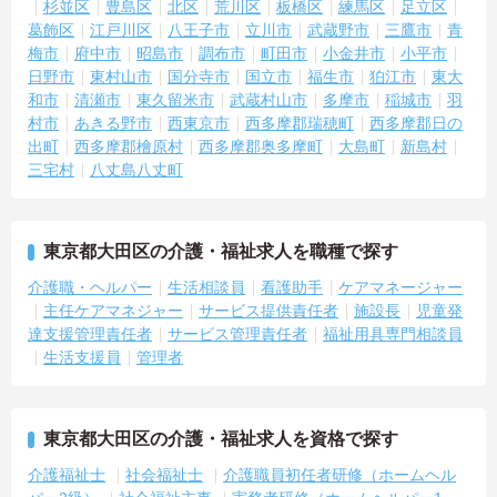
杉並区
豊島区
北区
荒川区
板橋区
練馬区
足立区
葛飾区
江戸川区
八王子市
立川市
武蔵野市
三鷹市
青
梅市
府中市
昭島市
調布市
町田市
小金井市
小平市
日野市
東村山市
国分寺市
国立市
福生市
狛江市
東大
和市
清瀬市
東久留米市
武蔵村山市
多摩市
稲城市
羽
村市
あきる野市
西東京市
西多摩郡瑞穂町
西多摩郡日の
出町
西多摩郡檜原村
西多摩郡奥多摩町
大島町
新島村
三宅村
八丈島八丈町
東京都大田区の介護・福祉求人を職種で探す
介護職・ヘルパー
生活相談員
看護助手
ケアマネージャー
主任ケアマネジャー
サービス提供責任者
施設長
児童発
達支援管理責任者
サービス管理責任者
福祉用具専門相談員
生活支援員
管理者
東京都大田区の介護・福祉求人を資格で探す
介護福祉士
社会福祉士
介護職員初任者研修（ホームヘル