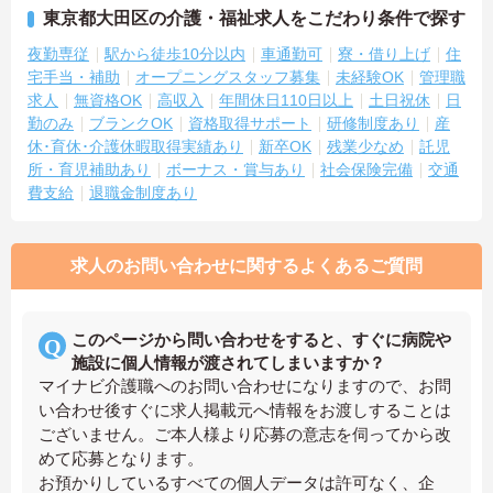
東京都大田区の介護・福祉求人をこだわり条件で探す
夜勤専従
駅から徒歩10分以内
車通勤可
寮・借り上げ
住
宅手当・補助
オープニングスタッフ募集
未経験OK
管理職
求人
無資格OK
高収入
年間休日110日以上
土日祝休
日
勤のみ
ブランクOK
資格取得サポート
研修制度あり
産
休･育休･介護休暇取得実績あり
新卒OK
残業少なめ
託児
所・育児補助あり
ボーナス・賞与あり
社会保険完備
交通
費支給
退職金制度あり
求人のお問い合わせに関するよくあるご質問
このページから問い合わせをすると、すぐに病院や
施設に個人情報が渡されてしまいますか？
マイナビ介護職へのお問い合わせになりますので、お問
い合わせ後すぐに求人掲載元へ情報をお渡しすることは
ございません。ご本人様より応募の意志を伺ってから改
めて応募となります。
お預かりしているすべての個人データは許可なく、企