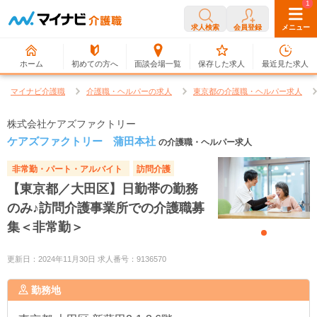
0
1
求人検索
会員登録
メニュー
ホーム
初めての方へ
面談会場一覧
保存した求人
最近見た求人
マイナビ介護職
介護職・ヘルパーの求人
東京都の介護職・ヘルパー求人
株式会社ケアズファクトリー
ケアズファクトリー 蒲田本社
の介護職・ヘルパー求人
非常勤・パート・アルバイト
訪問介護
【東京都／大田区】日勤帯の勤務
のみ♪訪問介護事業所での介護職募
集＜非常勤＞
更新日：2024年11月30日 求人番号：9136570
勤務地