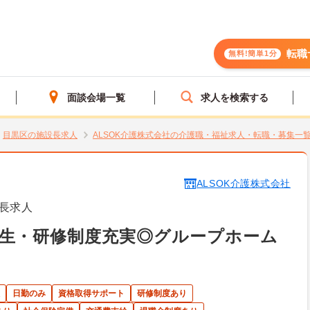
転職
無料!簡単1分
面談会場一覧
求人を検索する
目黒区の施設長求人
ALSOK介護株式会社の介護職・福祉求人・転職・募集一
ALSOK介護株式会社
長求人
生・研修制度充実◎グループホーム
日勤のみ
資格取得サポート
研修制度あり