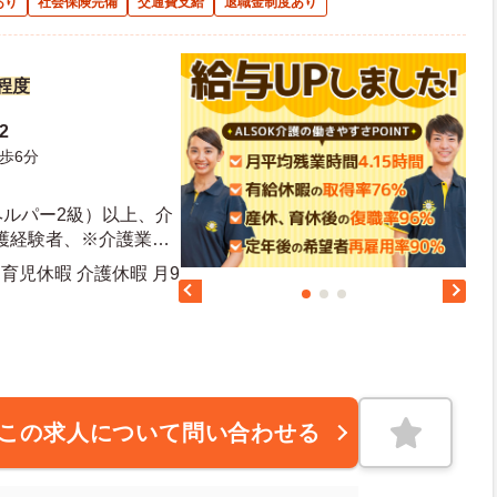
あり
社会保険完備
交通費支給
退職金制度あり
円程度
2
歩6分
ヘルパー2級）以上、介
護経験者、※介護業界
の経験ある方、介護福
育児休暇 介護休暇 月9
において施設長経験者
許（ＡＴ限定可）お持
日日数：107日 初年度有給日数：10日
この求人について問い合わせる