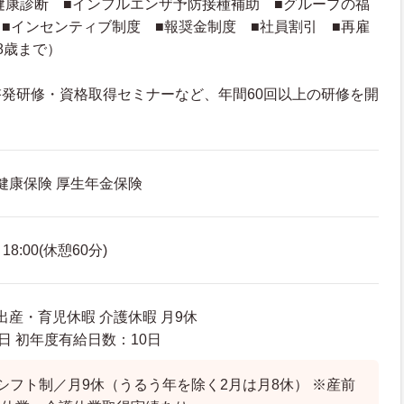
健康診断 ■インフルエンザ予防接種補助 ■グループの福
■インセンティブ制度 ■報奨金制度 ■社員割引 ■再雇
8歳まで）
発研修・資格取得セミナーなど、年間60回以上の研修を開
 健康保険 厚生年金保険
8:00(休憩60分)
出産・育児休暇 介護休暇 月9休
日 初年度有給日数：10日
シフト制／月9休（うるう年を除く2月は月8休） ※産前