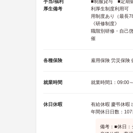
手当/福利
■制服貸与 ■定期
厚生備考
利厚生制度利用可 
用制度あり（最長7
《研修制度》
職階別研修・自己啓
催
各種保険
雇用保険 労災保険
就業時間
就業時間1：09:00～1
休日休暇
有給休暇 慶弔休暇 
年間休日日数：107
備考：■休日：