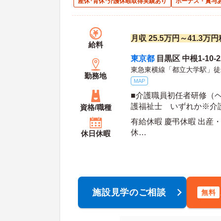
産休･育休･介護休暇取得実績あり
ボーナス・賞与
月収 25.5万円～41.3万
給料
東京都
目黒区 中根1-10-2
東急東横線「都立大学駅」徒
勤務地
MAP
■介護職員初任者研修（
護福祉士 いずれか※介
資格/職種
において管理者・管理職
有給休暇 慶弔休暇 出産・
祉士をお持ちの方、他社
休
休日休暇
歓迎 ■普通自動車運転免
年間休
ちの方歓迎
施設見学のご相談
無料