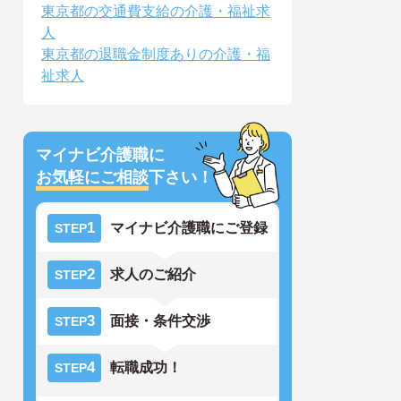
東京都の交通費支給の介護・福祉求
人
東京都の退職金制度ありの介護・福
祉求人
マイナビ介護職に
お気軽にご相談
下さい！
1
マイナビ介護職にご登録
STEP
2
求人のご紹介
STEP
3
面接・条件交渉
STEP
4
転職成功！
STEP