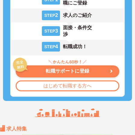
職にご登録
2
求人のご紹介
STEP
面接・条件交
3
STEP
渉
4
転職成功！
STEP
転職サポートに登録
はじめて転職する方へ
求人特集