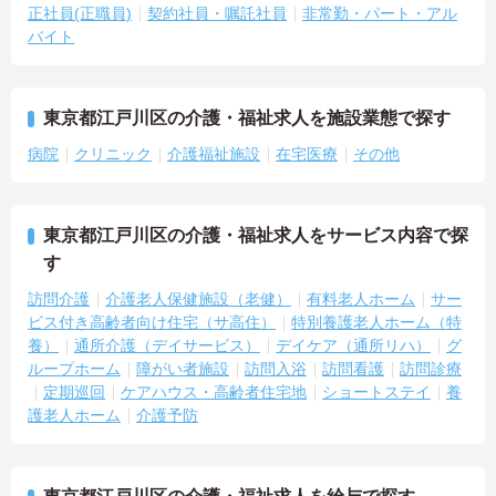
正社員(正職員)
契約社員・嘱託社員
非常勤・パート・アル
バイト
東京都江戸川区の介護・福祉求人を施設業態で探す
病院
クリニック
介護福祉施設
在宅医療
その他
東京都江戸川区の介護・福祉求人をサービス内容で探
す
訪問介護
介護老人保健施設（老健）
有料老人ホーム
サー
ビス付き高齢者向け住宅（サ高住）
特別養護老人ホーム（特
養）
通所介護（デイサービス）
デイケア（通所リハ）
グ
ループホーム
障がい者施設
訪問入浴
訪問看護
訪問診療
定期巡回
ケアハウス・高齢者住宅地
ショートステイ
養
護老人ホーム
介護予防