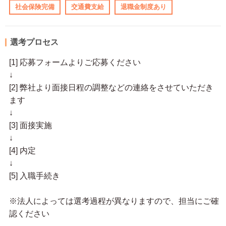
社会保険完備
交通費支給
退職金制度あり
選考プロセス
[1] 応募フォームよりご応募ください
↓
[2] 弊社より面接日程の調整などの連絡をさせていただき
ます
↓
[3] 面接実施
↓
[4] 内定
↓
[5] 入職手続き
※法人によっては選考過程が異なりますので、担当にご確
認ください