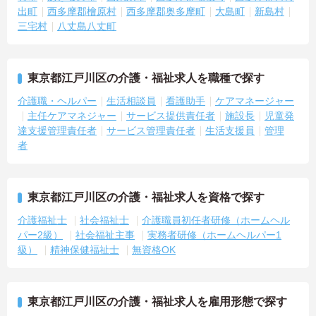
出町
西多摩郡檜原村
西多摩郡奥多摩町
大島町
新島村
三宅村
八丈島八丈町
東京都江戸川区の介護・福祉求人を職種で探す
介護職・ヘルパー
生活相談員
看護助手
ケアマネージャー
主任ケアマネジャー
サービス提供責任者
施設長
児童発
達支援管理責任者
サービス管理責任者
生活支援員
管理
者
東京都江戸川区の介護・福祉求人を資格で探す
介護福祉士
社会福祉士
介護職員初任者研修（ホームヘル
パー2級）
社会福祉主事
実務者研修（ホームヘルパー1
級）
精神保健福祉士
無資格OK
東京都江戸川区の介護・福祉求人を雇用形態で探す