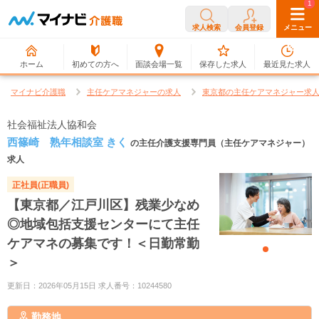
0
1
求人検索
会員登録
メニュー
ホーム
初めての方へ
面談会場一覧
保存した求人
最近見た求人
マイナビ介護職
主任ケアマネジャーの求人
東京都の主任ケアマネジャー求
社会福祉法人協和会
西篠崎 熟年相談室 きく
の主任介護支援専門員（主任ケアマネジャー）
求人
正社員(正職員)
【東京都／江戸川区】残業少なめ
◎地域包括支援センターにて主任
ケアマネの募集です！＜日勤常勤
＞
更新日：2026年05月15日 求人番号：10244580
勤務地