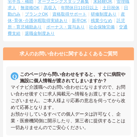
宅手当・補助
オープニングスタッフ募集
未経験OK
管理職
求人
無資格OK
高収入
年間休日110日以上
土日祝休
日
勤のみ
ブランクOK
資格取得サポート
研修制度あり
産
休･育休･介護休暇取得実績あり
新卒OK
残業少なめ
託児
所・育児補助あり
ボーナス・賞与あり
社会保険完備
交通
費支給
退職金制度あり
求人のお問い合わせに関するよくあるご質問
このページから問い合わせをすると、すぐに病院や
施設に個人情報が渡されてしまいますか？
マイナビ介護職へのお問い合わせになりますので、お問
い合わせ後すぐに求人掲載元へ情報をお渡しすることは
ございません。ご本人様より応募の意志を伺ってから改
めて応募となります。
お預かりしているすべての個人データは許可なく、企
業・医療機関側に開示したり、第三者に提供することは
一切ありませんのでご安心ください。