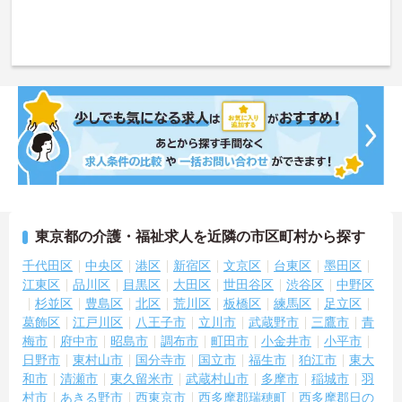
東京都の介護・福祉求人を近隣の市区町村から探す
千代田区
中央区
港区
新宿区
文京区
台東区
墨田区
江東区
品川区
目黒区
大田区
世田谷区
渋谷区
中野区
杉並区
豊島区
北区
荒川区
板橋区
練馬区
足立区
葛飾区
江戸川区
八王子市
立川市
武蔵野市
三鷹市
青
梅市
府中市
昭島市
調布市
町田市
小金井市
小平市
日野市
東村山市
国分寺市
国立市
福生市
狛江市
東大
和市
清瀬市
東久留米市
武蔵村山市
多摩市
稲城市
羽
村市
あきる野市
西東京市
西多摩郡瑞穂町
西多摩郡日の