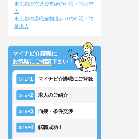
東京都の交通費支給の介護・福祉求
人
東京都の退職金制度ありの介護・福
祉求人
マイナビ介護職に
お気軽にご相談
下さい！
1
マイナビ介護職にご登録
STEP
2
求人のご紹介
STEP
3
面接・条件交渉
STEP
4
転職成功！
STEP