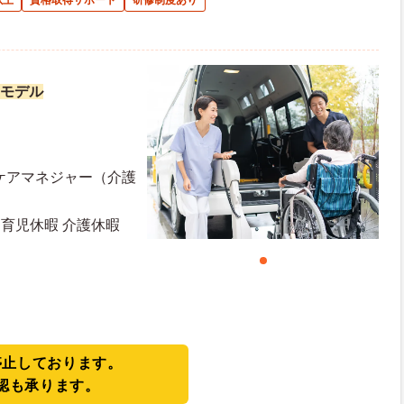
以上
資格取得サポート
研修制度あり
勤モデル
ケアマネジャー（介護
・育児休暇 介護休暇
停止しております。
認も承ります。