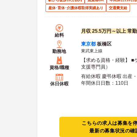
駅から徒歩10分以内
無資格OK
年間休日110日
産休･育休･介護休暇取得実績あり
交通費支給
月収 25.5万円～以上 常
給料
東京都
板橋区
東武東上線
勤務地
【求める資格・経験】 ■
支援専門員）
資格/職種
有給休暇 慶弔休暇 出産
年間休日日数：110日
休日休暇
こちらの求人は募集を
最新の募集状況の確