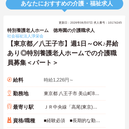
あなたにおすすめの介護・福祉求人
更新日：2026年08月07日 求人番号：10174245
特別養護老人ホーム 徳寿園の介護職求人
社会福祉法人淨栄会
【東京都／八王子市】週1日～OK♪昇給
あり◎特別養護老人ホームでの介護職
員募集＜パート＞
給料
時給1,226円～
勤務地
東京都 八王子市 美山町875-6
最寄り駅
ＪＲ中央線「高尾(東京)駅」バス・車18分
資格/職種
■経験必須 ■長期的な勤務が可能の方 ■無資格OK ■初任者研修以上 あれば尚可