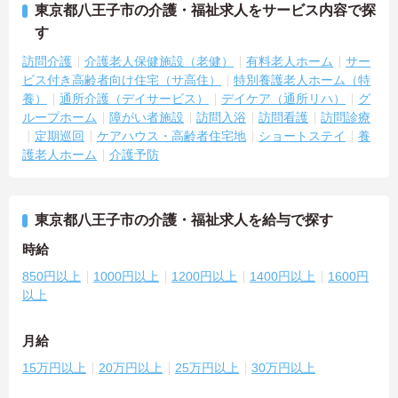
東京都八王子市の介護・福祉求人をサービス内容で探
す
訪問介護
介護老人保健施設（老健）
有料老人ホーム
サー
ビス付き高齢者向け住宅（サ高住）
特別養護老人ホーム（特
養）
通所介護（デイサービス）
デイケア（通所リハ）
グ
ループホーム
障がい者施設
訪問入浴
訪問看護
訪問診療
定期巡回
ケアハウス・高齢者住宅地
ショートステイ
養
護老人ホーム
介護予防
東京都八王子市の介護・福祉求人を給与で探す
時給
850円以上
1000円以上
1200円以上
1400円以上
1600円
以上
月給
15万円以上
20万円以上
25万円以上
30万円以上