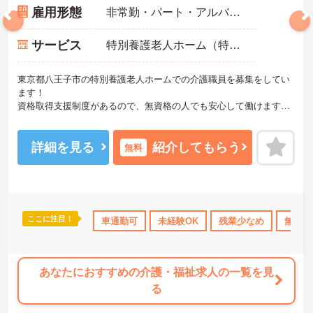
雇用形態
非常勤・パート・アルバイト
サービス
特別養護老人ホーム（特養）
東京都八王子市の特別養護老人ホームでの介護職員を募集をしてい
ます！
資格取得支援制度があるので、無資格の人でも安心して働けます◎
勤務時間や日数も相談可能なので自分のライフスタイルに合わせて
働ける職場です♪
ご興味のある方は、面接のポイントをお伝えしますのでご連絡くだ
詳細を見る
紹介してもらう
無料
さい！
ここに注目！
休暇取得実績あり
社会保険完備
車通勤可
未経験OK
交通費支給
残業少なめ
無資格
あなたにおすすめの介護・福祉求人の一覧を見
る