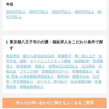
年収
250万円以上
300万円以上
350万円以上
400万円以上
50
0万円以上
東京都八王子市の介護・福祉求人をこだわり条件で探
す
夜勤専従
駅から徒歩10分以内
車通勤可
寮・借り上げ
住
宅手当・補助
オープニングスタッフ募集
未経験OK
管理職
求人
無資格OK
高収入
年間休日110日以上
土日祝休
日
勤のみ
ブランクOK
資格取得サポート
研修制度あり
産
休･育休･介護休暇取得実績あり
新卒OK
残業少なめ
託児
所・育児補助あり
ボーナス・賞与あり
社会保険完備
交通
費支給
退職金制度あり
求人のお問い合わせに関するよくあるご質問