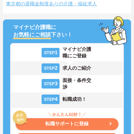
東京都の退職金制度ありの介護・福祉求人
マイナビ介護職に
お気軽にご相談
下さい！
マイナビ介護
1
STEP
職にご登録
2
求人のご紹介
STEP
面接・条件交
3
STEP
渉
4
転職成功！
STEP
転職サポートに登録