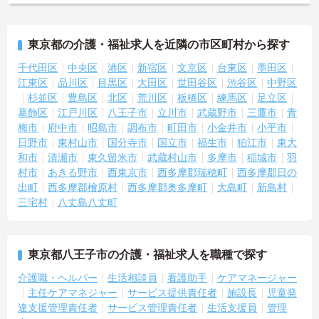
東京都の介護・福祉求人を近隣の市区町村から探す
千代田区
中央区
港区
新宿区
文京区
台東区
墨田区
江東区
品川区
目黒区
大田区
世田谷区
渋谷区
中野区
杉並区
豊島区
北区
荒川区
板橋区
練馬区
足立区
葛飾区
江戸川区
八王子市
立川市
武蔵野市
三鷹市
青
梅市
府中市
昭島市
調布市
町田市
小金井市
小平市
日野市
東村山市
国分寺市
国立市
福生市
狛江市
東大
和市
清瀬市
東久留米市
武蔵村山市
多摩市
稲城市
羽
村市
あきる野市
西東京市
西多摩郡瑞穂町
西多摩郡日の
出町
西多摩郡檜原村
西多摩郡奥多摩町
大島町
新島村
三宅村
八丈島八丈町
東京都八王子市の介護・福祉求人を職種で探す
介護職・ヘルパー
生活相談員
看護助手
ケアマネージャー
主任ケアマネジャー
サービス提供責任者
施設長
児童発
達支援管理責任者
サービス管理責任者
生活支援員
管理