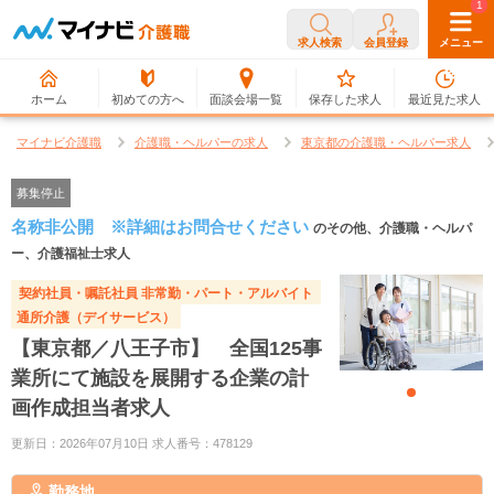
0
1
求人検索
会員登録
メニュー
ホーム
初めての方へ
面談会場一覧
保存した求人
最近見た求人
マイナビ介護職
介護職・ヘルパーの求人
東京都の介護職・ヘルパー求人
募集停止
名称非公開 ※詳細はお問合せください
のその他、介護職・ヘルパ
ー、介護福祉士求人
契約社員・嘱託社員
非常勤・パート・アルバイト
通所介護（デイサービス）
【東京都／八王子市】 全国125事
業所にて施設を展開する企業の計
画作成担当者求人
更新日：2026年07月10日 求人番号：478129
勤務地