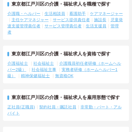
東京都江戸川区の介護・福祉求人を職種で探す
介護職・ヘルパー
生活相談員
看護助手
ケアマネージャー
主任ケアマネジャー
サービス提供責任者
施設長
児童発
達支援管理責任者
サービス管理責任者
生活支援員
管理
者
東京都江戸川区の介護・福祉求人を資格で探す
介護福祉士
社会福祉士
介護職員初任者研修（ホームヘル
パー2級）
社会福祉主事
実務者研修（ホームヘルパー1
級）
精神保健福祉士
無資格OK
東京都江戸川区の介護・福祉求人を雇用形態で探す
正社員(正職員)
契約社員・嘱託社員
非常勤・パート・アル
バイト