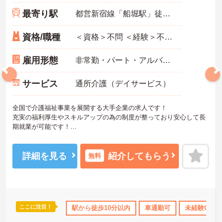
最寄り駅
都営新宿線「船堀駅」徒歩10分
資格/職種
＜資格＞不問 ＜経験＞不問 ※無資格者:入社半年以内に会社負担で認知症介護基礎研修受講
雇用形態
非常勤・パート・アルバイト
サービス
通所介護（デイサービス）
全国で介護福祉事業を展開する大手企業の求人です！
充実の福利厚生やスキルアップの為の制度が整っており安心して長
期就業が可能です！
ご興味ある方には、面接のポイントなど、さらに詳細をお話致しま
すのでお気軽にご相談ください。
詳細を見る
紹介してもらう
無料
ここに注目！
あり
社会保険完備
駅から徒歩10分以内
車通勤可
未経験OK