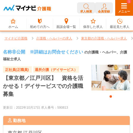
0
1
求人検索
会員登録
メニュー
ホーム
初めての方へ
面談会場一覧
保存した求人
最近見た求人
マイナビ介護職
介護職・ヘルパーの求人
東京都の介護職・ヘルパー求人
名称非公開 ※詳細はお問合せください
の介護職・ヘルパー、介護
福祉士求人
正社員(正職員)
通所介護（デイサービス）
【東京都／江戸川区】 資格を活
かせる！デイサービスでの介護職
募集
更新日：2022年10月17日 求人番号：590813
勤務地
東京都
江戸川区