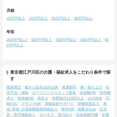
月給
15万円以上
20万円以上
25万円以上
30万円以上
年収
250万円以上
300万円以上
350万円以上
400万円以上
50
0万円以上
東京都江戸川区の介護・福祉求人をこだわり条件で探
す
夜勤専従
駅から徒歩10分以内
車通勤可
寮・借り上げ
住
宅手当・補助
オープニングスタッフ募集
未経験OK
管理職
求人
無資格OK
高収入
年間休日110日以上
土日祝休
日
勤のみ
ブランクOK
資格取得サポート
研修制度あり
産
休･育休･介護休暇取得実績あり
新卒OK
残業少なめ
託児
所・育児補助あり
ボーナス・賞与あり
社会保険完備
交通