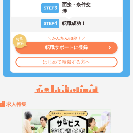
面接・条件交
3
STEP
渉
4
転職成功！
STEP
転職サポートに登録
はじめて転職する方へ
求人特集