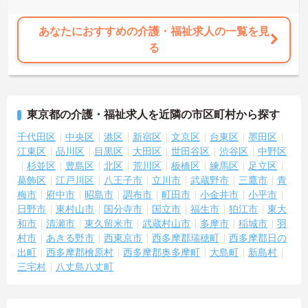
あなたにおすすめの介護・福祉求人の一覧を見
る
東京都の介護・福祉求人を近隣の市区町村から探す
千代田区
中央区
港区
新宿区
文京区
台東区
墨田区
江東区
品川区
目黒区
大田区
世田谷区
渋谷区
中野区
杉並区
豊島区
北区
荒川区
板橋区
練馬区
足立区
葛飾区
江戸川区
八王子市
立川市
武蔵野市
三鷹市
青
梅市
府中市
昭島市
調布市
町田市
小金井市
小平市
日野市
東村山市
国分寺市
国立市
福生市
狛江市
東大
和市
清瀬市
東久留米市
武蔵村山市
多摩市
稲城市
羽
村市
あきる野市
西東京市
西多摩郡瑞穂町
西多摩郡日の
出町
西多摩郡檜原村
西多摩郡奥多摩町
大島町
新島村
三宅村
八丈島八丈町