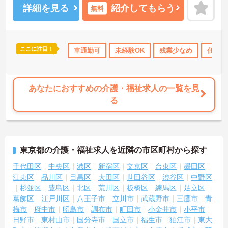
た、毎朝の情報共有ミーティングを通じてスタッフ同士の連携が強
詳細を見る
紹介してもらう
無料
化されており、平均勤続年数7.2年という高い定着率を実現していま
す。資格取得支援制度を活用して勤務時間内に研修を受講できるな
ど教育体制も充実しているため、介護職からケアマネジャーや管理
職への着実なステップアップが期待できます。定年65歳・再雇用70
ここに注目！
なめ
年間休日110日以上
車通勤可
ブランクOK
未経験OK
資格取得サポート
残業少なめ
住宅手
研
歳までの継続雇用制度も完備されており、髪色やネイルが原則自由
といったご自身らしさを大切にできる環境のもとで末永くご活躍い
ただけます。
あなたにおすすめの介護・福祉求人の一覧を見
★おすすめPOINT★
る
【特別報酬制度で、収入アップが期待できます】
・施設の業績や個人の評価に応じて賞与とは別に支給される特別報
酬制度があり、日々の頑張りが直接収入として還元されます。
・業務への取り組みやチームへの貢献度が公正に評価される仕組み
により、高いモチベーションを維持して働ける環境です。
東京都の介護・福祉求人を近隣の市区町村から探す
【毎朝のミーティングで情報共有を徹底し、職種の垣根を超えて協
千代田区
中央区
港区
新宿区
文京区
台東区
墨田区
力し合える体制です 】
江東区
品川区
目黒区
大田区
世田谷区
渋谷区
中野区
・スタッフ全員で毎朝お客様の体調や業務連絡を丁寧に共有するこ
杉並区
豊島区
北区
荒川区
板橋区
練馬区
足立区
とで、チーム全体でスムーズに連携できる仕組みが構築されていま
葛飾区
江戸川区
八王子市
立川市
武蔵野市
三鷹市
青
す。
梅市
府中市
昭島市
調布市
町田市
小金井市
小平市
・困った時もすぐに相談してフォローし合える風通しの良い職場と
日野市
東村山市
国分寺市
国立市
福生市
狛江市
東大
なっており、平均勤続年数7.2年という高い定着率につながっていま