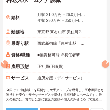
料老人ホーム／介護職
月収 21.0万円～26.0万円程度（諸手当込み）／
給料
年収 290万円～350万円程度（諸手当込み）／介護福祉士
勤務地
東京都 東村山市 美住町2-13-5
最寄り駅
西武新宿線「東村山駅」徒歩11分
資格/職種
■無資格可能 ※初任者研修あれば尚可
雇用形態
正社員(正職員)
サービス
通所介護（デイサービス）
全国で367拠点以上を展開する大手グループが運営し、医療機関とも
連携した安心・安全なサービスを提供する有料老人ホームです。最
大の魅力は、賞与とは別に施設の業績や個人の評価に応じて支給さ
れる独自の特別報酬制度です。日々の頑張りやチームへの貢献が直
接収入に反映される非常にやりがいのある環境が整っています。ま