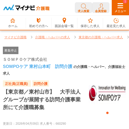
0
1
求人検索
会員登録
メニュー
ホーム
初めての方へ
面談会場一覧
保存した求人
最近見た求人
マイナビ介護職
介護職・ヘルパーの求人
東京都の介護職・ヘルパー求人
募集停止
ＳＯＭＰＯケア株式会社
SOMPOケア 東村山本町 訪問介護
の介護職・ヘルパー、介護福祉士
求人
正社員(正職員)
訪問介護
【東京都／東村山市】 大手法人
グループが展開する訪問介護事業
所にて介護職募集
更新日：2026年04月09日 求人番号：660290