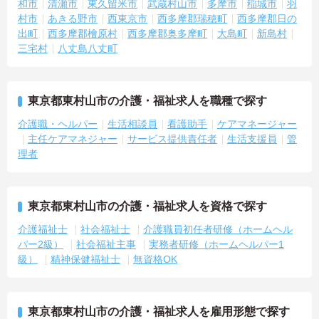
す。
和市
清瀬市
東久留米市
武蔵村山市
多摩市
稲城市
羽
村市
あきる野市
西東京市
西多摩郡瑞穂町
西多摩郡日の
【医療機関と連携した安心の体制のもと、専門的なケアスキルを磨
出町
西多摩郡檜原村
西多摩郡奥多摩町
大島町
新島村
ける環境です】
三宅村
八丈島八丈町
・24時間体制で介護スタッフが常駐し、医療機関とも連携している
ため、緊急時にも落ち着いて対応できる安心・安全なサービス提供
を学べます。
・資格取得に向けた研修や講習は勤務時間内で受講できる場合が多
東京都東村山市の介護・福祉求人を職種で探す
く、プライベートの負担を抑えながら着実に専門性を高められま
介護職・ヘルパー
生活相談員
看護助手
ケアマネージャー
す。
主任ケアマネジャー
サービス提供責任者
生活支援員
管
【リフレッシュ休暇17日や自由な身だしなみ規定で、自分らしく無
理者
理なく続けられます】
・年間107日の休日に加えて年間17日のリフレッシュ休暇が支給さ
れるため、しっかりと休息を取りながらオンオフのメリハリをつけ
て働けます。
東京都東村山市の介護・福祉求人を資格で探す
・髪色やネイルなどが原則自由となっており、定年65歳・再雇用70
介護福祉士
社会福祉士
介護職員初任者研修（ホームヘル
歳までの継続雇用制度のもとで、ご自身のスタイルを保ちながら末
パー2級）
社会福祉主事
実務者研修（ホームヘルパー1
永く活躍できます。
級）
精神保健福祉士
無資格OK
東京都東村山市の介護・福祉求人を雇用形態で探す