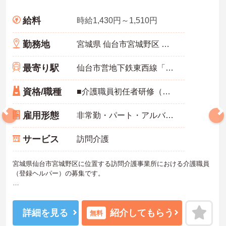
給料
時給1,430円～1,510円
勤務地
宮城県 仙台市宮城野区 萩野町3-12-1
最寄り駅
仙台市営地下鉄東西線「卸町(宮城)駅」徒歩12分
資格/職種
■介護職員初任者研修（ヘルパー2級）以上、介護福祉士 いずれか ※未経験・ブランク可 ■スマートフォン所持必須（業務に使用するため） ■普通運転免許必須(AT可) ※エリアにより必須
雇用形態
非常勤・パート・アルバイト
サービス
訪問介護
宮城県仙台市宮城野区に位置する訪問介護事業所における介護職員
（登録ヘルパー）の募集です。
残業は基本ないので、ワークライフバランスを保ちながらご勤務い
ただけます。また、研修制度があり、働きながらスキルアップが目
指せます。
詳細を見る
紹介してもらう
無料