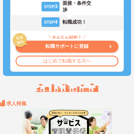
面接・条件交
3
STEP
渉
4
転職成功！
STEP
転職サポートに登録
はじめて転職する方へ
求人特集