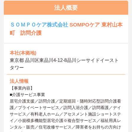
法人概要
ＳＯＭＰＯケア株式会社
SOMPOケア 東村山本
町 訪問介護
本社(本拠地)
東京都 品川区東品川4-12-8品川シーサイドイースト
タワー
法人情報
【事業内容】
■介護サービス事業
居宅介護支援／訪問介護／定期巡回・随時対応型訪問介護看
護／プライベートサービス／訪問入浴介護／訪問看護／デイ
サービス／有料老人ホーム／アセスメント施設ショートステ
イ／小規模多機能型居宅介護※複合型サービス／福祉用具レ
ンタル・販売／住宅改修サービス／障害者をお持ちの方向け