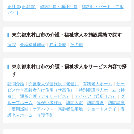
正社員(正職員)
契約社員・嘱託社員
非常勤・パート・アル
バイト
東京都東村山市の介護・福祉求人を施設業態で探す
病院
介護福祉施設
在宅医療
その他
東京都東村山市の介護・福祉求人をサービス内容で探
す
訪問介護
介護老人保健施設（老健）
有料老人ホーム
サー
ビス付き高齢者向け住宅（サ高住）
特別養護老人ホーム（特
養）
通所介護（デイサービス）
デイケア（通所リハ）
グ
ループホーム
障がい者施設
訪問入浴
訪問看護
訪問診療
定期巡回
ケアハウス・高齢者住宅地
ショートステイ
養
護老人ホーム
介護予防