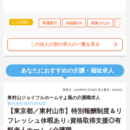
ご興味のある方には、面接対策ポイントなど、さらに詳細をお話し
いたしますのでお気軽にご相談ください！
ここに注目！
日勤のみ
年間休日110日以上
車通勤可
未経験OK
ブランクOK
残業少なめ
資格取得サポー
ブラン
この法人の別の求人の一覧を見る
あなたにおすすめの介護・福祉求人
更新日：2026年07月28日 求人番号：604021
東村山ジョイフルホームそよ風の介護職求人
株式会社SOYOKAZE
【東京都／東村山市】特別報酬制度＆リ
フレッシュ休暇あり♪資格取得支援◎有