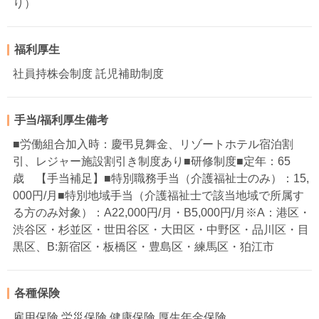
り）
福利厚生
社員持株会制度 託児補助制度
手当/福利厚生備考
■労働組合加入時：慶弔見舞金、リゾートホテル宿泊割
引、レジャー施設割引き制度あり■研修制度■定年：65
歳 【手当補足】■特別職務手当（介護福祉士のみ）：15,
000円/月■特別地域手当（介護福祉士で該当地域で所属す
る方のみ対象）：A22,000円/月・B5,000円/月※A：港区・
渋谷区・杉並区・世田谷区・大田区・中野区・品川区・目
黒区、B:新宿区・板橋区・豊島区・練馬区・狛江市
各種保険
雇用保険 労災保険 健康保険 厚生年金保険