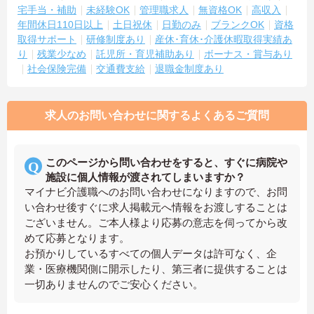
宅手当・補助
未経験OK
管理職求人
無資格OK
高収入
年間休日110日以上
土日祝休
日勤のみ
ブランクOK
資格
取得サポート
研修制度あり
産休･育休･介護休暇取得実績あ
り
残業少なめ
託児所・育児補助あり
ボーナス・賞与あり
社会保険完備
交通費支給
退職金制度あり
求人のお問い合わせに関するよくあるご質問
このページから問い合わせをすると、すぐに病院や
施設に個人情報が渡されてしまいますか？
マイナビ介護職へのお問い合わせになりますので、お問
い合わせ後すぐに求人掲載元へ情報をお渡しすることは
ございません。ご本人様より応募の意志を伺ってから改
めて応募となります。
お預かりしているすべての個人データは許可なく、企
業・医療機関側に開示したり、第三者に提供することは
一切ありませんのでご安心ください。