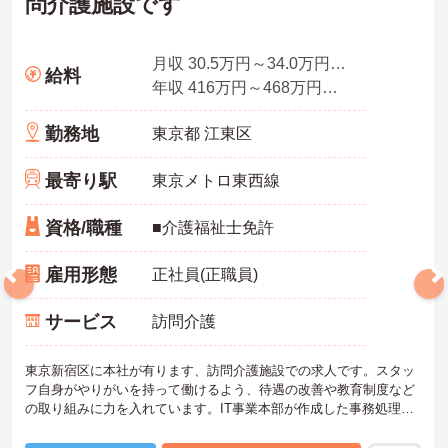
問介護施設です
月収 30.5万円～34.0万円程度（諸手当込）
給料
年収 416万円～468万円程度（諸手当込）
勤務地
東京都 江東区
最寄り駅
東京メトロ東西線
資格/職種
■介護福祉士免許
雇用形態
正社員(正職員)
サービス
訪問介護
東京新宿区に本社が有ります、訪問介護施設での求人です。スタッ
フ自身がやりがいを持って働けるよう、待遇の改善や教育制度など
の取り組みに力を入れています。IT事業本部が作成した事務処理ソ
フトを導入しており、事務作業は少なく、その分ご利用者様への対
応を重視することもできます。入社後の研修はもちろん、介護技術