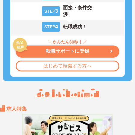
面接・条件交
3
STEP
渉
4
転職成功！
STEP
転職サポートに登録
はじめて転職する方へ
求人特集