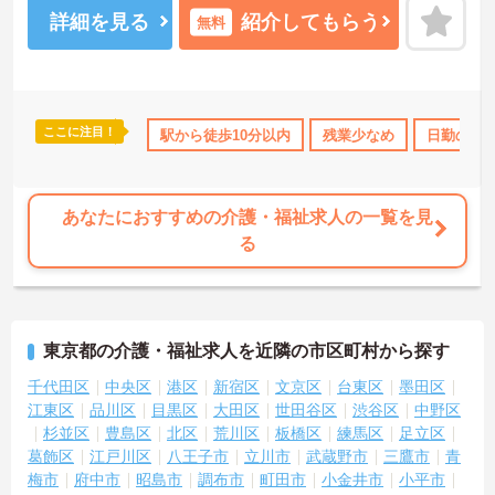
研修、PC研修、マナー研修、資格取得のための勉強会等ステップに
詳細を見る
紹介してもらう
無料
応じて用意されており安心してご就業いただけます。
ご興味を持たれた方は面接対策ポイントや求人の詳細などお話しい
たしますのでお気軽にお問い合わせ下さい。
ここに注目！
110日以上
資格取得サポート
駅から徒歩10分以内
研修制度あり
残業少なめ
産休･育休･介護休
日勤のみ
あなたにおすすめの介護・福祉求人の一覧を見
る
東京都の介護・福祉求人を近隣の市区町村から探す
千代田区
中央区
港区
新宿区
文京区
台東区
墨田区
江東区
品川区
目黒区
大田区
世田谷区
渋谷区
中野区
杉並区
豊島区
北区
荒川区
板橋区
練馬区
足立区
葛飾区
江戸川区
八王子市
立川市
武蔵野市
三鷹市
青
梅市
府中市
昭島市
調布市
町田市
小金井市
小平市