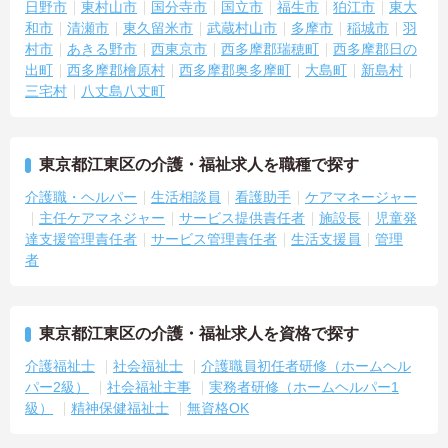
日野市
東村山市
国分寺市
国立市
福生市
狛江市
東大
和市
清瀬市
東久留米市
武蔵村山市
多摩市
稲城市
羽
村市
あきる野市
西東京市
西多摩郡瑞穂町
西多摩郡日の
出町
西多摩郡檜原村
西多摩郡奥多摩町
大島町
新島村
三宅村
八丈島八丈町
東京都江東区の介護・福祉求人を職種で探す
介護職・ヘルパー
生活相談員
看護助手
ケアマネージャー
主任ケアマネジャー
サービス提供責任者
施設長
児童発
達支援管理責任者
サービス管理責任者
生活支援員
管理
者
東京都江東区の介護・福祉求人を資格で探す
介護福祉士
社会福祉士
介護職員初任者研修（ホームヘル
パー2級）
社会福祉主事
実務者研修（ホームヘルパー1
級）
精神保健福祉士
無資格OK