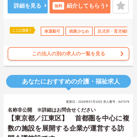
着実に成長していける職場です。
詳細を見る
紹介してもらう
無料
＜幅広い世代が在籍♪＞若手から60代のベテランまで、幅広い年齢層
のスタッフが活躍しています。世代を超えて協力し合う風土があ
り、困ったときには相談しやすい環境です。また、月8～10日の休日
や年間公休110日に加え、有給休暇も取得しやすい体制が整ってお
ここに注目！
ランクOK
資格取得サポート
車通勤可
研修制度あり
残業少なめ
託児所・育児補助
産休･育休･介護休暇
り、プライベートも大切にしながらメリハリをつけて働けます。
この法人の別の求人の一覧を見る
あなたにおすすめの介護・福祉求人
更新日：2026年07月10日 求人番号：647379
名称非公開 ※詳細はお問合せください
【東京都／江東区】 首都圏を中心に複
数の施設を展開する企業が運営する訪