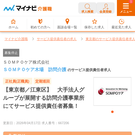
0
1
求人検索
会員登録
メニュー
ホーム
初めての方へ
面談会場一覧
保存した求人
最近見た求人
マイナビ介護職
サービス提供責任者の求人
東京都のサービス提供責任者求
募集停止
ＳＯＭＰＯケア株式会社
ＳＯＭＰＯケア木場 訪問介護
のサービス提供責任者求人
正社員(正職員)
定期巡回
【東京都／江東区】 大手法人グ
ループが展開する訪問介護事業所
にてサービス提供責任者募集！
更新日：2026年04月17日 求人番号：667206