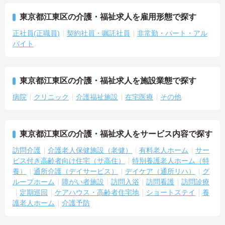
東京都江東区の介護・福祉求人を雇用形態で探す
正社員(正職員)
契約社員・嘱託社員
非常勤・パート・アル
バイト
東京都江東区の介護・福祉求人を施設業態で探す
病院
クリニック
介護福祉施設
在宅医療
その他
東京都江東区の介護・福祉求人をサービス内容で探す
訪問介護
介護老人保健施設（老健）
有料老人ホーム
サー
ビス付き高齢者向け住宅（サ高住）
特別養護老人ホーム（特
養）
通所介護（デイサービス）
デイケア（通所リハ）
グ
ループホーム
障がい者施設
訪問入浴
訪問看護
訪問診療
定期巡回
ケアハウス・高齢者住宅地
ショートステイ
養
護老人ホーム
介護予防