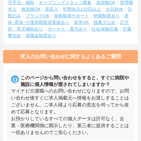
宅手当・補助
オープニングスタッフ募集
未経験OK
管理職
求人
無資格OK
高収入
年間休日110日以上
土日祝休
日
勤のみ
ブランクOK
資格取得サポート
研修制度あり
産
休･育休･介護休暇取得実績あり
新卒OK
残業少なめ
託児
所・育児補助あり
ボーナス・賞与あり
社会保険完備
交通
費支給
退職金制度あり
求人のお問い合わせに関するよくあるご質問
このページから問い合わせをすると、すぐに病院や
施設に個人情報が渡されてしまいますか？
マイナビ介護職へのお問い合わせになりますので、お問
い合わせ後すぐに求人掲載元へ情報をお渡しすることは
ございません。ご本人様より応募の意志を伺ってから改
めて応募となります。
お預かりしているすべての個人データは許可なく、企
業・医療機関側に開示したり、第三者に提供することは
一切ありませんのでご安心ください。