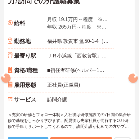
力♪訪問での介護職募集
月収 19.1万円～程度 ※諸手当込み
給料
年収 265万円～程度 ※想定年収
勤務地
福井県 敦賀市 堂50-1-4（長沢）日経ビル1F
最寄り駅
ＪＲ小浜線「西敦賀駅」バス・車4分
資格/職種
■初任者研修(ヘルパー1級・2級)以上の資格をお持ちの方 ■スマートフォン所持必須（業務に使用するため） ■普通運転免許必須（AT可） ※未経験可
雇用形態
正社員(正職員)
サービス
訪問介護
＜充実の研修とフォロー体制＞入社後は研修施設での7日間の集合研
修で基礎をしっかり学びます。配属後も先輩社員が同行するOJT研
修で手厚くサポートしてくれるので、訪問介護が初めての方やブラ
ンクがある方も安心してスタートできます。定期的なフォローアッ
プ研修もあり、日々の業務で生まれた不安や悩みを解消しながら、