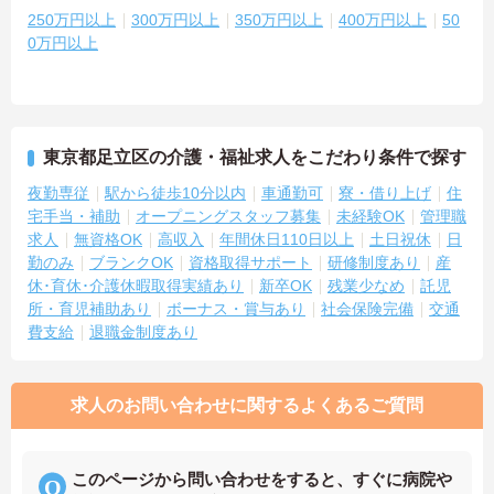
250万円以上
300万円以上
350万円以上
400万円以上
50
0万円以上
東京都足立区の介護・福祉求人をこだわり条件で探す
夜勤専従
駅から徒歩10分以内
車通勤可
寮・借り上げ
住
宅手当・補助
オープニングスタッフ募集
未経験OK
管理職
求人
無資格OK
高収入
年間休日110日以上
土日祝休
日
勤のみ
ブランクOK
資格取得サポート
研修制度あり
産
休･育休･介護休暇取得実績あり
新卒OK
残業少なめ
託児
所・育児補助あり
ボーナス・賞与あり
社会保険完備
交通
費支給
退職金制度あり
求人のお問い合わせに関するよくあるご質問
このページから問い合わせをすると、すぐに病院や