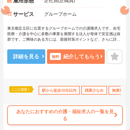
雇用形態
正社員(正職員)
サービス
グループホーム
東京都足立区に位置するグループホームでの介護職求人です。在宅
医療・介護を中心に多数の事業を展開する法人が母体で安定感は抜
群です。ご興味のある方には、面接対策ポイントなど、さらに詳細
をお話しいたしますのでお気軽にご相談ください。
詳細を見る
紹介してもらう
無料
ここに注目！
上
高収入
社会保険完備
駅から徒歩10分以内
交通費支給
残業少なめ
退職金制度あり
無資格OK
あなたにおすすめの介護・福祉求人の一覧を見
る