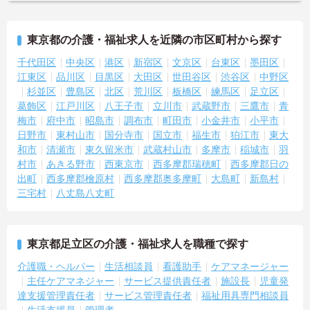
東京都の介護・福祉求人を近隣の市区町村から探す
千代田区
中央区
港区
新宿区
文京区
台東区
墨田区
江東区
品川区
目黒区
大田区
世田谷区
渋谷区
中野区
杉並区
豊島区
北区
荒川区
板橋区
練馬区
足立区
葛飾区
江戸川区
八王子市
立川市
武蔵野市
三鷹市
青
梅市
府中市
昭島市
調布市
町田市
小金井市
小平市
日野市
東村山市
国分寺市
国立市
福生市
狛江市
東大
和市
清瀬市
東久留米市
武蔵村山市
多摩市
稲城市
羽
村市
あきる野市
西東京市
西多摩郡瑞穂町
西多摩郡日の
出町
西多摩郡檜原村
西多摩郡奥多摩町
大島町
新島村
三宅村
八丈島八丈町
東京都足立区の介護・福祉求人を職種で探す
介護職・ヘルパー
生活相談員
看護助手
ケアマネージャー
主任ケアマネジャー
サービス提供責任者
施設長
児童発
達支援管理責任者
サービス管理責任者
福祉用具専門相談員