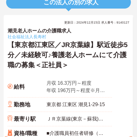
この法人の別の求人
更新日：2024年12月15日 求人番号：9140127
潮見老人ホームの介護職求人
社会福祉法人長寿村
【東京都江東区／JR京葉線】駅近徒歩5
分／未経験可♪養護老人ホームにて介護
職の募集＜正社員＞
月収 16.3万円～程度
給料
年収 196万円～程度※月収×12ヶ月
勤務地
東京都 江東区 潮見1-29-15
最寄り駅
ＪＲ京葉線(東京－蘇我)「潮見駅」徒歩5分
資格/職種
■介護職員初任者研修（ホームヘルパー2級）以上の資格 ■普通自動車運転免許 ■ワード・エクセル使用経験有りの方は尚可 ■経験不問