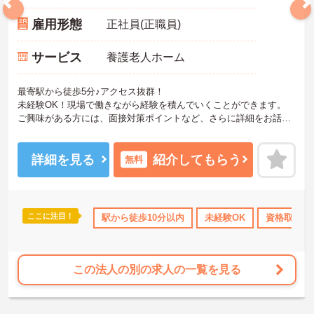
雇用形態
正社員(正職員)
サービス
養護老人ホーム
最寄駅から徒歩5分♪アクセス抜群！
未経験OK！現場で働きながら経験を積んでいくことができます。
ご興味がある方には、面接対策ポイントなど、さらに詳細をお話し
いたしますのでお気軽にご相談ください。
詳細を見る
紹介してもらう
無料
ここに注目！
研修制度あり
産休･育休･介護休暇取得実績あり
駅から徒歩10分以内
未経験OK
社会保険完備
資格取得サ
この法人の別の求人の一覧を見る