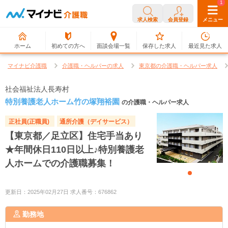
0
1
求人検索
会員登録
メニュー
ホーム
初めての方へ
面談会場一覧
保存した求人
最近見た求人
マイナビ介護職
介護職・ヘルパーの求人
東京都の介護職・ヘルパー求人
社会福祉法人長寿村
特別養護老人ホーム竹の塚翔裕園
の介護職・ヘルパー求人
正社員(正職員)
通所介護（デイサービス）
【東京都／足立区】住宅手当あり
★年間休日110日以上♪特別養護老
人ホームでの介護職募集！
更新日：2025年02月27日 求人番号：676862
勤務地