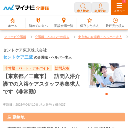
0
1
求人検索
会員登録
メニュー
ホーム
初めての方へ
面談会場一覧
保存した求人
最近見た求人
マイナビ介護職
介護職・ヘルパーの求人
東京都の介護職・ヘルパー求人
セントケア東京株式会社
セントケア三鷹
の介護職・ヘルパー求人
非常勤・パート・アルバイト
訪問入浴
【東京都／三鷹市】 訪問入浴介
護での入浴ケアスタッフ募集求人
です《非常勤》
更新日：2025年04月10日 求人番号：684037
勤務地