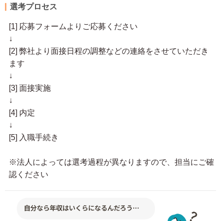
選考プロセス
[1] 応募フォームよりご応募ください
↓
[2] 弊社より面接日程の調整などの連絡をさせていただき
ます
↓
[3] 面接実施
↓
[4] 内定
↓
[5] 入職手続き
※法人によっては選考過程が異なりますので、担当にご確
認ください