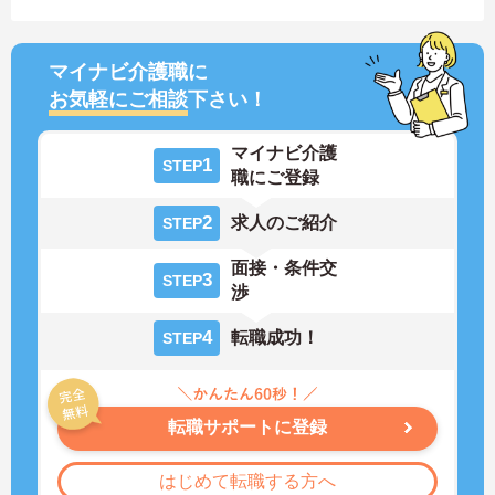
マイナビ介護職に
お気軽にご相談
下さい！
マイナビ介護
1
STEP
職にご登録
2
求人のご紹介
STEP
面接・条件交
3
STEP
渉
4
転職成功！
STEP
転職サポートに登録
はじめて転職する方へ