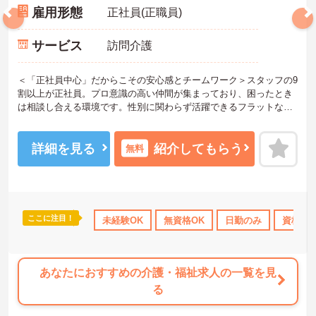
雇用形態
正社員(正職員)
サービス
訪問介護
＜「正社員中心」だからこその安心感とチームワーク＞スタッフの9
割以上が正社員。プロ意識の高い仲間が集まっており、困ったとき
は相談し合える環境です。性別に関わらず活躍できるフラットな雰
囲気があります。
＜電動自転車でラクラク移動！身体への負担を軽減＞会社から1人1
台、専用の電動自転車が支給されます（一部例外あり）。お客様の
詳細を見る
紹介してもらう
無料
ご自宅への移動が快適になるだけでなく、貸与された自転車での通
勤も可能です。移動の負担を減らして元気にケアに向き合えます。
＜頑張りがしっかり給与に反映される仕組み＞「社員を大事にす
る」をモットーに、業界トップクラスの給与水準を目指していま
す。賞与は年2回あり、資格手当や土日出勤手当も充実。キャリアパ
ここに注目！
助
無資格OK
年間休日110日以上
未経験OK
無資格OK
ブランクOK
日勤のみ
資格取得サポ
資格取
スも明確で、管理者へのステップアップなど、頑張りに応じて収入
もやりがいもアップします。
あなたにおすすめの介護・福祉求人の一覧を見
る