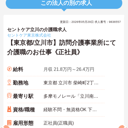
この法人の別の求人
更新日：2026年05月29日 求人番号：9836557
セントケア立川の介護職求人
セントケア東京株式会社
【東京都/立川市】訪問介護事業所にて
介護職のお仕事《正社員》
給料
月収 21.8万円～26.4万円
勤務地
東京都 立川市 柴崎町2丁目7-6 さかえビル301号室
最寄り駅
多摩モノレール「立川南駅」徒歩5分
資格/職種
経験不問・無資格OK 下記いずれかの資格あれば尚可 ・介護福祉士 ・介護職員実務者研修（ホームヘルパー1級・介護職員基礎研修） ・介護職員初任者研修（ホームヘルパー2級）
雇用形態
正社員(正職員)