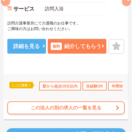
サービス
訪問入浴
訪問介護事業所にて介護職のお仕事です。
ご興味の方はお問い合わせください。
詳細を見る
紹介してもらう
無料
ここに注目！
110日以上
ボーナス・賞与あり
駅から徒歩10分以内
社会保険完備
未経験OK
交通費支給
年間休日11
この法人の別の求人の一覧を見る