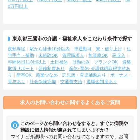
0万円以上
東京都三鷹市の介護・福祉求人をこだわり条件で探す
夜勤専従
駅から徒歩10分以内
車通勤可
寮・借り上げ
住
宅手当・補助
未経験OK
管理職求人
無資格OK
高収入
年間休日110日以上
土日祝休
日勤のみ
ブランクOK
資格
取得サポート
研修制度あり
産休･育休･介護休暇取得実績あ
り
新卒OK
残業少なめ
託児所・育児補助あり
ボーナス・
賞与あり
社会保険完備
交通費支給
退職金制度あり
求人のお問い合わせに関するよくあるご質問
このページから問い合わせをすると、すぐに病院や
施設に個人情報が渡されてしまいますか？
マイナビ介護職へのお問い合わせになりますので、お問