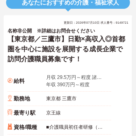
あなたにおすすめの介護・福祉求人
更新日：2026年07月10日 求人番号：9149721
名称非公開 ※詳細はお問合せください
【東京都／三鷹市】日勤×高収入◎首都
圏を中心に施設を展開する成長企業で
訪問介護職員募集です！
月収 29.5万円～程度 諸手当込み※初任者研修以上
給料
年収 390万円～程度
勤務地
東京都 三鷹市
最寄り駅
京王線
資格/職種
■介護職員初任者研修（ヘルパー2級）以上 ※無資格・未経験も相談可