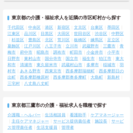
東京都の介護・福祉求人を近隣の市区町村から探す
千代田区
中央区
港区
新宿区
文京区
台東区
墨田区
江東区
品川区
目黒区
大田区
世田谷区
渋谷区
中野区
杉並区
豊島区
北区
荒川区
板橋区
練馬区
足立区
葛飾区
江戸川区
八王子市
立川市
武蔵野市
三鷹市
青
梅市
府中市
昭島市
調布市
町田市
小金井市
小平市
日野市
東村山市
国分寺市
国立市
福生市
狛江市
東大
和市
清瀬市
東久留米市
武蔵村山市
多摩市
稲城市
羽
村市
あきる野市
西東京市
西多摩郡瑞穂町
西多摩郡日の
出町
西多摩郡檜原村
西多摩郡奥多摩町
大島町
新島村
三宅村
八丈島八丈町
東京都三鷹市の介護・福祉求人を職種で探す
介護職・ヘルパー
生活相談員
看護助手
ケアマネージャー
主任ケアマネジャー
サービス提供責任者
施設長
サービ
ス管理責任者
生活支援員
管理者