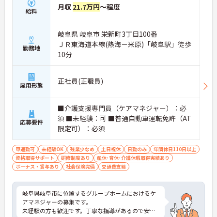
月収
21.7万円
～程度
給料
岐阜県 岐阜市 栄新町3丁目100番
ＪＲ東海道本線(熱海－米原)「岐阜駅」徒歩
勤務地
10分
正社員(正職員)
雇用形態
■介護支援専門員（ケアマネジャー）：必
須 ■未経験：可 ■普通自動車運転免許（AT
応募要件
限定可）：必須
車通勤可
未経験OK
残業少なめ
土日祝休
日勤のみ
年間休日110日以上
資格取得サポート
研修制度あり
産休･育休･介護休暇取得実績あり
ボーナス・賞与あり
社会保険完備
交通費支給
岐阜県岐阜市に位置するグループホームにおけるケ
アマネジャーの募集です。
未経験の方も歓迎です。丁寧な指導があるので安心