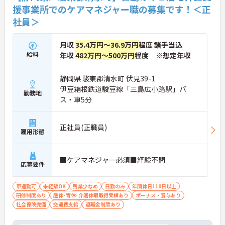
援事業所でのケアマネジャー職の募集です！＜正
社員＞
月収
35.4万円～36.9万円
程度 諸手当込
給料
年収
482万円～500万円
程度 ※想定年収
静岡県 駿東郡清水町 伏見39-1
伊豆箱根鉄道駿豆線「三島広小路駅」バ
勤務地
ス・車5分
正社員(正職員)
雇用形態
■ケアマネジャー必須■経験不問
応募要件
車通勤可
未経験OK
残業少なめ
日勤のみ
年間休日110日以上
研修制度あり
産休･育休･介護休暇取得実績あり
ボーナス・賞与あり
社会保険完備
交通費支給
退職金制度あり