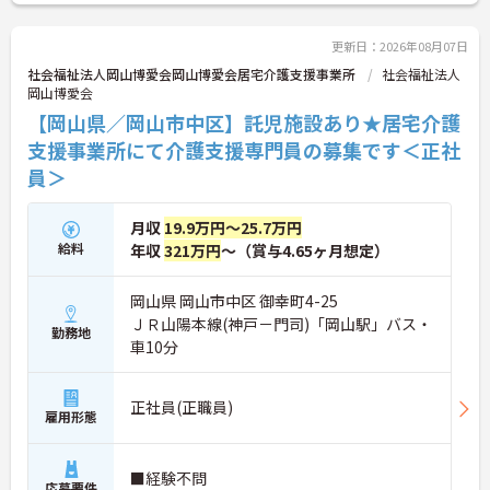
せください。さらに詳細などお伝えします。
更新日：2026年08月07日
社会福祉法人岡山博愛会岡山博愛会居宅介護支援事業所
社会福祉法人
岡山博愛会
【岡山県／岡山市中区】託児施設あり★居宅介護
支援事業所にて介護支援専門員の募集です＜正社
員＞
月収
19.9万円～25.7万円
給料
年収
321万円
～（賞与4.65ヶ月想定）
岡山県 岡山市中区 御幸町4-25
ＪＲ山陽本線(神戸－門司)「岡山駅」バス・
勤務地
車10分
正社員(正職員)
雇用形態
■経験不問
応募要件