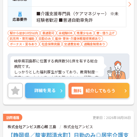
■介護支援専門員（ケアマネジャー） ※未
応募要件
経験者歓迎 ■普通自動車免許
駅から徒歩10分以内
車通勤可
未経験OK
残業少なめ
寮・借り上げ
託児所・育児補助
日勤のみ
産休･育休･介護休暇取得実績あり
ボーナス・賞与あり
社会保険完備
交通費支給
退職金制度あり
岐阜県羽島郡に位置する病床数501床を有する総合
病院です。
しっかりとした福利厚生が整っており、教育制度も
充実していますので、中途入職の方にも、段階に応
じた研修がありますので、未経験の方も安心してお
仕事に慣れていただけます！
詳細を見る
無料
紹介してもらう
ご興味のある方は是非ご応募ください。
訪問看護
更新日：2026年08月06日
株式会社アンビス医心館 三島
株式会社アンビス
【静岡県／駿東郡清水町】日勤のみ◎居宅介護支