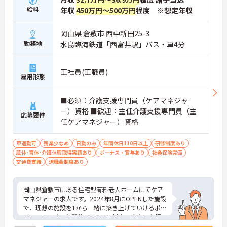
給料
年収
450万円～500万円
程度 ※想定年収
岡山県 倉敷市 西中新田25-3
勤務地
水島臨海鉄道「西富井駅」バス・車4分
正社員(正職員)
雇用形態
■必須：介護支援専門員（ケアマネジャ
ー）資格 ■歓迎：主任介護支援専門員（主
応募要件
任ケアマネジャー）資格
車通勤可
残業少なめ
日勤のみ
年間休日110日以上
研修制度あり
産休･育休･介護休暇取得実績あり
ボーナス・賞与あり
社会保険完備
交通費支給
退職金制度あり
岡山県倉敷市にある住宅型有料老人ホームにてケア
マネジャーの求人です。2024年8月にOPENした施設
で、理想の施設を1から一緒に築き上げていけるポ
ジションです。年間休日は110日以上、充実した福
利厚生も魅力です。