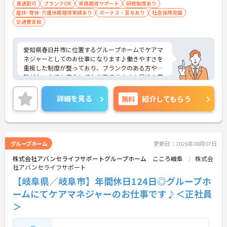
車通勤可
ブランクOK
資格取得サポート
研修制度あり
産休･育休･介護休暇取得実績あり
ボーナス・賞与あり
社会保険完備
交通費支給
愛知県春日井市に位置するグループホームでケアマ
ネジャーとしてのお仕事になります♪働きやすさを
重視した制度が整っており、ブランクのある方や経
験がない方でも安心してお仕事できます！昇給や賞
与もあるのでとてもやりがいのある環境です！ご興
味ある方は面接ポイントをお伝えしますので、お気
詳細を見る
無料
紹介してもらう
軽にお問い合わせください♪
グループホーム
更新日：2026年08月07日
株式会社アバンセライフサポートグループホーム こころ岐阜
株式会
社アバンセライフサポート
【岐阜県／岐阜市】年間休日124日◎グループホ
ームにてケアマネジャーのお仕事です♪＜正社員
＞