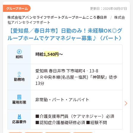
グループホーム
更新日：2026年08月07日
株式会社アバンセライフサポートグループホームこころ春日井
株式会
社アバンセライフサポート
【愛知県／春日井市】日勤のみ！未経験OK◎グ
ループホームでケアマネジャー募集♪〈パート〉
時給
1,540円
～
給料
愛知県 春日井市 下市場町4‐13-8
ＪＲ中央本線(名古屋－塩尻)「神領駅」徒歩
勤務地
13分
非常勤・パート・アルバイト
雇用形態
■介護支援専門員（ケアマネジャー）必須
応募要件
■認知症介護基礎研修必須 ■経験不問