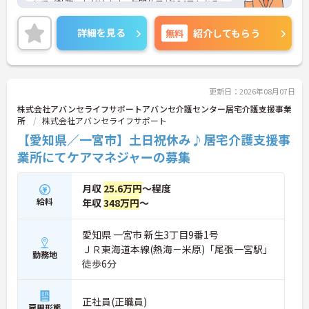
してご勤務いただけます。年間休日が124日もある
ので、プライベートを大切にしながらご勤務いただ
けます。
詳細を見る
無料
紹介してもらう
ご興味のある方には、面接対策ポイントなど、さら
に詳細をお話しいたしますのでお気軽にご相談くだ
さい！
更新日：2026年08月07日
株式会社アバンセライフサポートアバンセ介護センター居宅介護支援事業
所
株式会社アバンセライフサポート
【愛知県／一宮市】土日祝休み♪居宅介護支援事
業所にてケアマネジャーの募集
月収
25.6万円
～程度
給料
年収
348万円
～
愛知県 一宮市 新生3丁目9番1号
ＪＲ東海道本線(熱海－米原)「尾張一宮駅」
勤務地
徒歩6分
正社員(正職員)
雇用形態