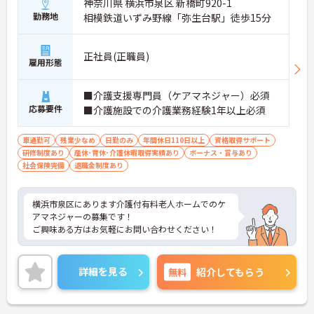
・研修制度で基礎からしっかり確認
神奈川県 横浜市泉区 新橋町920-1
・先輩スタッフが丁寧にフォロー
勤務地
相模鉄道いずみ野線「弥生台駅」徒歩15分
・経験に応じて段階的に業務スタート
→安心してステップアップできる環境です
正社員(正職員)
雇用形態
■ 地域を支えるやりがいある仕事♪
高齢者ケアの中心として活躍できます。
■介護支援専門員（ケアマネジャー）必須
・ケアマネ業務と生活支援を一体的に実施
応募要件
■介護施設での介護業務経験1年以上必須
・多職種と連携して利用者様をサポート
・地域の介護インフラとして重要な役割
→やりがいを感じながら働けるポジションです
車通勤可
残業少なめ
日勤のみ
年間休日110日以上
資格取得サポート
研修制度あり
産休･育休･介護休暇取得実績あり
ボーナス・賞与あり
社会保険完備
退職金制度あり
横浜市泉区にあります介護付有料老人ホームでのケ
アマネジャーの募集です！
ご興味ある方はお気軽にお問い合わせください！
詳細を見る
無料
紹介してもらう