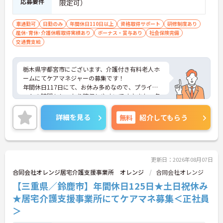
応募要件
限定可）
車通勤可
日勤のみ
年間休日110日以上
資格取得サポート
研修制度あり
産休･育休･介護休暇取得実績あり
ボーナス・賞与あり
社会保険完備
交通費支給
栃木県宇都宮市にございます、介護付き有料老人ホ
ームにてケアマネジャーの募集です！
年間休日117日にて、お休み多めなので、プライベ
ートの時間もしっかり確保しやすいです♪また、各
種手当や福利厚生も充実しています◎
ご興味のある方は、マイナビ介護職までお問い合わ
詳細を見る
無料
紹介してもらう
せください。
更新日：2026年08月07日
合同会社オレンジ居宅介護支援事業所 オレンジ
合同会社オレンジ
【三重県／鈴鹿市】年間休日125日★土日祝休み
★居宅介護支援事業所にてケアマネ募集＜正社員
＞