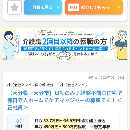
ます。今回募集するのは居宅介護支援専門員。土日
詳細を見る
無料
紹介してもらう
祝休み・年間休日125日とお休みが充実しており、
仕事とプライベートの両立がしやすい環境です。ま
た、担当件数や認定調査に応じた手当も支給される
ため、頑張りが収入につながる点も魅力。少人数な
らではの連携の取りやすさがあり、利用者さま一人
ひとりと丁寧に向き合いたい方におすすめの職場で
す。
更新日：2026年08月06日
株式会社アンビス医心館 大分
株式会社アンビス
【大分県／大分市】日勤のみ♪経験不問◎住宅型
有料老人ホームでケアマネジャーの募集です！＜
正社員＞
月収
32.7万円～36.9万円
程度 諸手当込
給料
年収
450万円～500万円
程度 ※想定年収