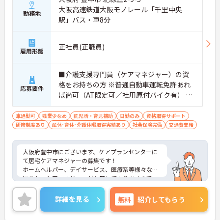
大阪高速鉄道大阪モノレール「千里中央
勤務地
駅」バス・車8分
正社員(正職員)
雇用形態
■介護支援専門員（ケアマネジャー）の資
格をお持ちの方 ※普通自動車運転免許あれ
応募要件
ば尚可（AT限定可／社用原付バイク有） ※
経験不問
車通勤可
残業少なめ
託児所・育児補助
日勤のみ
資格取得サポート
研修制度あり
産休･育休･介護休暇取得実績あり
社会保険完備
交通費支給
大阪府豊中市にございます、ケアプランセンターに
て居宅ケアマネジャーの募集です！
ホームヘルパー、デイサービス、医療系等様々な経
歴をもつケアマネジャーが在籍しておりますので、
未経験の方も安心してお越しください！
またホーム内レストランでは社員割引があるなど、
詳細を見る
無料
紹介してもらう
福利厚生も充実していますよ◎
ご興味がある方は是非一度マイナビまでお問い合わ