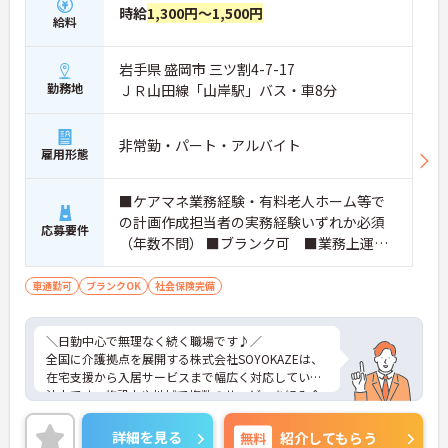
時給
1,300円～1,500円
給料
岩手県 盛岡市 三ツ割4-7-17
勤務地
ＪＲ山田線「山岸駅」バス・車8分
非常勤・パート・アルバイト
雇用形態
■ケアマネ業務経験・有料老人ホーム等で
の計画作成担当者の実務経験いずれか必須
応募要件
（年数不問） ■ブランク可 ■業務上運転
あり
車通勤可
ブランクOK
社会保険完備
＼日勤中心で無理なく続く職場です♪／
全国に介護拠点を展開する株式会社SOYOKAZEは、
在宅支援から入居サービスまで幅広く対応している
法人です。施設内や地域で複数のサービスを組み合
わせながら、高齢者の生活を総合的に支える体制を
大切にしています。多職種での情報共有もしっかり
詳細を見る
無料
紹介してもらう