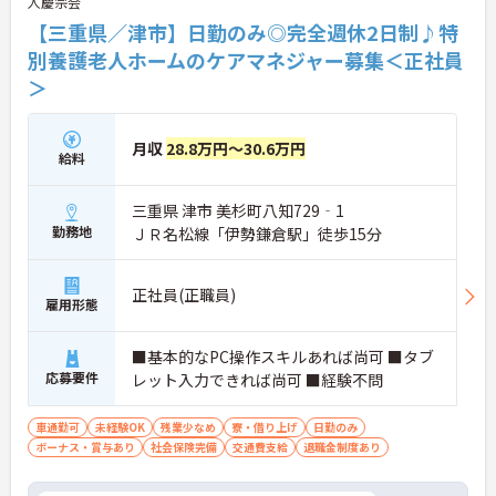
人慶宗会
【三重県／津市】日勤のみ◎完全週休2日制♪特
別養護老人ホームのケアマネジャー募集＜正社員
＞
月収
28.8万円～30.6万円
給料
三重県 津市 美杉町八知729‐1
勤務地
ＪＲ名松線「伊勢鎌倉駅」徒歩15分
正社員(正職員)
雇用形態
■基本的なPC操作スキルあれば尚可 ■タブ
応募要件
レット入力できれば尚可 ■経験不問
車通勤可
未経験OK
残業少なめ
寮・借り上げ
日勤のみ
ボーナス・賞与あり
社会保険完備
交通費支給
退職金制度あり