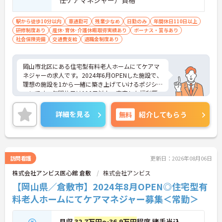
駅から徒歩10分以内
車通勤可
残業少なめ
日勤のみ
年間休日110日以上
研修制度あり
産休･育休･介護休暇取得実績あり
ボーナス・賞与あり
社会保険完備
交通費支給
退職金制度あり
岡山市北区にある住宅型有料老人ホームにてケアマ
ネジャーの求人です。2024年6月OPENした施設で、
理想の施設を1から一緒に築き上げていけるポジシ
ョンです。年間休日は110日以上、充実した福利厚
生も魅力です。
ご興味のある方には、面接対策ポイントなど、さら
詳細を見る
無料
紹介してもらう
に詳細をお話しいたしますのでお気軽にご相談くだ
さい！
訪問看護
更新日：2026年08月06日
株式会社アンビス医心館 倉敷
株式会社アンビス
【岡山県／倉敷市】2024年8月OPEN◎住宅型有
料老人ホームにてケアマネジャー募集＜常勤＞
月収
32.7万円～36.9万円
程度 諸手当込