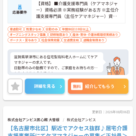
【資格】 ■介護支援専門員（ケアマネジャ
ー）資格必須 ※実務経験がある方 ※主任介
応募要件
護支援専門員（主任ケアマネジャー）資
格 歓迎
車通勤可
残業少なめ
日勤のみ
年間休日110日以上
オープニングスタッフ募集
研修制度あり
産休･育休･介護休暇取得実績あり
ボーナス・賞与あり
社会保険完備
交通費支給
退職金制度あり
滋賀県草津市にある住宅型有料老人ホームにてケア
マネジャーの求人です。
日勤帯のみの勤務ですので、ご家庭をお持ちの方に
もおすすめの求人です！
賞与は計3.0ヶ月分の支給実績がございますので、高
いモチベーションを保ちながらご勤務出来ます！
詳細を見る
無料
紹介してもらう
ご興味ある方には、面接対策ポイントなど、さらに
詳細をお話しいたしますのでお気軽にご相談くださ
い！
更新日：2026年08月06日
株式会社アンビス医心館 大曽根
株式会社アンビス
【名古屋市北区】駅近でアクセス抜群♪居宅介護
支援事業所にてケアマネジャーの募集＜正社員＞