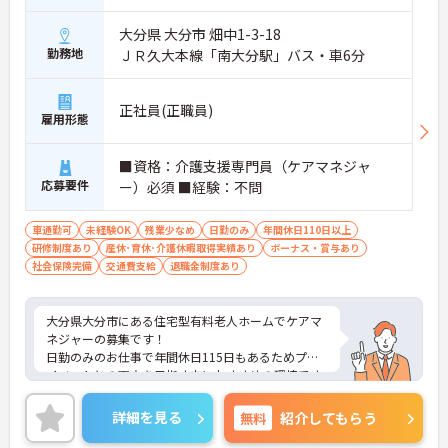
大分県 大分市 畑中1-3-18
勤務地
ＪＲ久大本線「南大分駅」バス・車6分
正社員(正職員)
雇用形態
■資格：介護支援専門員（ケアマネジャ
応募要件
ー）必須 ■経験：不問
車通勤可
未経験OK
残業少なめ
日勤のみ
年間休日110日以上
研修制度あり
産休･育休･介護休暇取得実績あり
ボーナス・賞与あり
社会保険完備
交通費支給
退職金制度あり
大分県大分市にある住宅型有料老人ホームでケアマ
ネジャーの募集です！
日勤のみのお仕事で年間休日115日もあるためプラ
イベートとの両立を目指す方におすすめの環境です
◎丁寧な研修とフォロー体制で、経験に関わらず安
心してスタートできます。現場経験のない方でもチ
詳細を見る
無料
紹介してもらう
ャレンジできる職場です♪
こちらの求人にご興味がございましたら面接のポイ