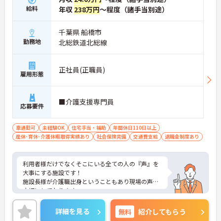
・未経験者歓迎
給料
年収
238万円
～程度（諸手当別途）
・経験者優遇
→ 安心して業務を習得しながら成長できる環境です
♪
千葉県 船橋市
勤務地
北総鉄道北総線
■ 子育て支援制度が充実
正社員(正職員)
雇用形態
子育て世代も働きやすい職場です
・育休取得率100％
・育児時短勤務制度あり
■介護支援専門員
・子の看護休暇制度あり
応募要件
→ ライフステージに合わせて長く働きやすい環境で
す♪
車通勤可
未経験OK
住宅手当・補助
年間休日110日以上
産休･育休･介護休暇取得実績あり
社会保険完備
交通費支給
退職金制度あり
■ 福利厚生と休暇制度が充実
利用者様だけでなくそこにいる全ての人の『声』を
働きやすさに配慮された環境です
大事にする施設です！
・無料駐車場あり
施設長様が介護職出身ということもあり現場の声を
・託児施設あり
大切にしております。
・リフレッシュ休暇、バースデー休暇あり
働きやすいように職員送迎を行ったり、職員の負担
→ 仕事とプライベートの両立を目指しやすい職場で
を減らすように入浴方法も4段階に分けたりなど
す♪
詳細を見る
無料
紹介してもらう
皆さんで作り上げていく環境があります！ご応募ぜ