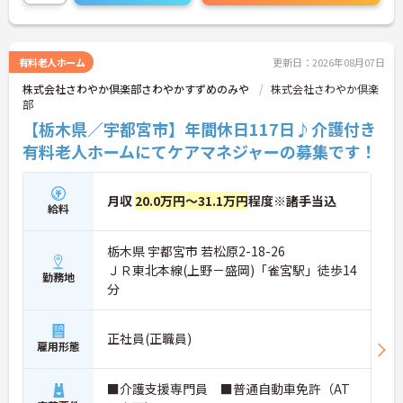
ひお待ちしております。
有料老人ホーム
更新日：2026年08月07日
株式会社さわやか倶楽部さわやかすずめのみや
株式会社さわやか倶楽
部
【栃木県／宇都宮市】年間休日117日♪介護付き
有料老人ホームにてケアマネジャーの募集です！
月収
20.0万円～31.1万円
程度※諸手当込
給料
栃木県 宇都宮市 若松原2-18-26
ＪＲ東北本線(上野－盛岡)「雀宮駅」徒歩14
勤務地
分
正社員(正職員)
雇用形態
■介護支援専門員 ■普通自動車免許（AT