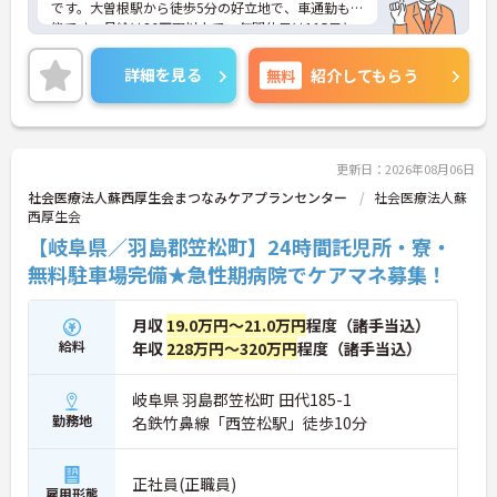
です。大曽根駅から徒歩5分の好立地で、車通勤も可
能です。月給は36万円以上で、年間休日は115日と
充実しており、プライベートとの両立が可能です。
地域に貢献したい方や、終末期ケアに興味のある方
詳細を見る
無料
紹介してもらう
には特におすすめの職場です。興味のある方はぜひ
ご相談ください。
更新日：2026年08月06日
社会医療法人蘇西厚生会まつなみケアプランセンター
社会医療法人蘇
西厚生会
【岐阜県／羽島郡笠松町】24時間託児所・寮・
無料駐車場完備★急性期病院でケアマネ募集！
月収
19.0万円～21.0万円
程度（諸手当込）
給料
年収
228万円～320万円
程度（諸手当込）
岐阜県 羽島郡笠松町 田代185-1
勤務地
名鉄竹鼻線「西笠松駅」徒歩10分
正社員(正職員)
雇用形態