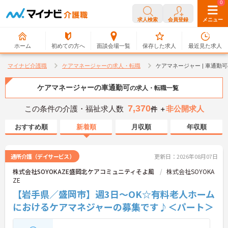
0
0
求人検索
会員登録
メニュー
ホーム
初めての方へ
面談会場一覧
保存した求人
最近見た求人
マイナビ介護職
ケアマネージャーの求人・転職
ケアマネージャー | 車通勤
ケアマネージャーの車通勤可
の求人・転職一覧
7,370
この条件の介護・福祉求人数
非公開求人
件 ＋
おすすめ順
新着順
月収順
年収順
通所介護（デイサービス）
更新日：2026年08月07日
株式会社SOYOKAZE盛岡北ケアコミュニティそよ風
株式会社SOYOKA
ZE
【岩手県／盛岡市】週3日～OK☆有料老人ホーム
におけるケアマネジャーの募集です♪＜パート＞