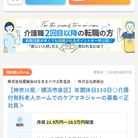
しており、ケアマネジャーとして全体像を見ながら
関われるのが魅力です。働き方は「日勤中心×残業
少なめ」で、生活リズムを整えやすい環境。研修や
フォロー体制も整っているため、ブランクのある方
も安心してスタートできる職場です。
■ 「日勤だけ」で整う安定ワーク♪
生活リズムを大切にしたい方にピッタリです。
・「8:30～17:30の日勤固定」で規則正しく勤務
・残業はほぼなしでメリハリのある働き方
・週3日～相談OKで無理なくスタート可能
→無理なく長く働きやすい環境になっています
有料老人ホーム
更新日：2026年08月07日
■ プライベートも安心の柔軟な環境♪
株式会社愛誠会はなまるハウス弥生台
株式会社愛誠会
【神奈川県／横浜市泉区】年間休日110日◎介護
家庭との両立も視野に入れた働き方が可能です。
・夜勤なしで体への負担を軽減
付有料老人ホームでのケアマネジャーの募集＜正
・産前産後休暇・育児休暇あり
社員＞
・勤務日数や土日の働き方も相談OK
→ライフスタイルに合わせた働き方ができます
月収
22.9万円～28.5万円
程度
■ ブランクOK！安心スタート体制♪
給料
「久しぶりの現場復帰」でも無理なく慣れます。