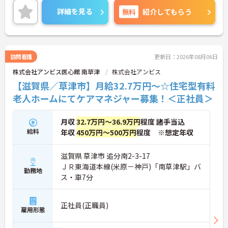
ご興味のある方には、面接対策ポイントなど、さら
詳細を見る
無料
紹介してもらう
に詳細をお話しいたしますのでお気軽にご相談くだ
さい！
訪問看護
更新日：2026年08月06日
株式会社アンビス医心館 南草津
株式会社アンビス
【滋賀県／草津市】月給32.7万円～☆住宅型有料
老人ホームにてケアマネジャー募集！＜正社員＞
月収
32.7万円～36.9万円
程度 諸手当込
給料
年収
450万円～500万円
程度 ※想定年収
滋賀県 草津市 追分南2-3-17
ＪＲ東海道本線(米原－神戸)「南草津駅」バ
勤務地
ス・車7分
正社員(正職員)
雇用形態