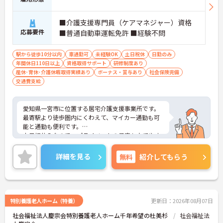
■介護支援専門員（ケアマネジャー）資格
応募要件
■普通自動車運転免許 ■経験不問
駅から徒歩10分以内
車通勤可
未経験OK
土日祝休
日勤のみ
年間休日110日以上
資格取得サポート
研修制度あり
産休･育休･介護休暇取得実績あり
ボーナス・賞与あり
社会保険完備
交通費支給
愛知県一宮市に位置する居宅介護支援事業所です。
最寄駅より徒歩圏内にくわえて、マイカー通勤も可
能と通勤も便利です。
土日祝休みなので、プライベートの予定も立てやす
い環境です。
ご興味をお持ちの方はお気軽にお問い合わせくださ
詳細を見る
無料
紹介してもらう
い。
特別養護老人ホーム（特養）
更新日：2026年08月07日
社会福祉法人慶宗会特別養護老人ホーム千年希望の杜美杉
社会福祉法