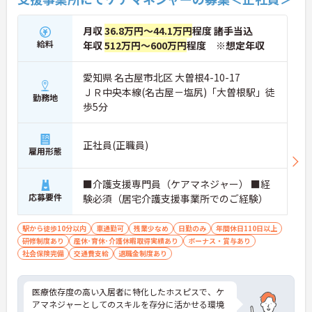
月収
36.8万円～44.1万円
程度 諸手当込
給料
年収
512万円～600万円
程度 ※想定年収
愛知県 名古屋市北区 大曽根4-10-17
ＪＲ中央本線(名古屋－塩尻)「大曽根駅」徒
勤務地
歩5分
正社員(正職員)
雇用形態
■介護支援専門員（ケアマネジャー） ■経
応募要件
験必須（居宅介護支援事業所でのご経験）
駅から徒歩10分以内
車通勤可
残業少なめ
日勤のみ
年間休日110日以上
研修制度あり
産休･育休･介護休暇取得実績あり
ボーナス・賞与あり
社会保険完備
交通費支給
退職金制度あり
医療依存度の高い入居者に特化したホスピスで、ケ
アマネジャーとしてのスキルを存分に活かせる環境