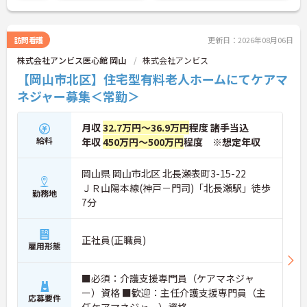
ントもお伝えしますので是非ご応募お待ちしており
ます。
訪問看護
更新日：2026年08月06日
株式会社アンビス医心館 岡山
株式会社アンビス
【岡山市北区】住宅型有料老人ホームにてケアマ
ネジャー募集＜常勤＞
月収
32.7万円～36.9万円
程度 諸手当込
給料
年収
450万円～500万円
程度 ※想定年収
岡山県 岡山市北区 北長瀬表町3-15-22
ＪＲ山陽本線(神戸－門司)「北長瀬駅」徒歩
勤務地
7分
正社員(正職員)
雇用形態
■必須：介護支援専門員（ケアマネジャ
ー）資格 ■歓迎：主任介護支援専門員（主
応募要件
任ケアマネジャー）資格