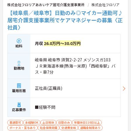
株式会社フロリアあおいケア居宅介護支援事業所
株式会社フロリア
【岐阜県／岐阜市】日勤のみ◎マイカー通勤可♪
居宅介護支援事業所でケアマネジャーの募集〈正
社員〉
月収
26.0万円～30.0万円
給料
岐阜県 岐阜市 須賀2-2-27 メゾンスガ103
ＪＲ東海道本線(熱海－米原)「西岐阜駅」バ
勤務地
ス・車7分
正社員(正職員)
雇用形態
■経験不問
応募要件
車通勤可
未経験OK
土日祝休
日勤のみ
年間休日110日以上
ボーナス・賞与あり
社会保険完備
交通費支給
退職金制度あり