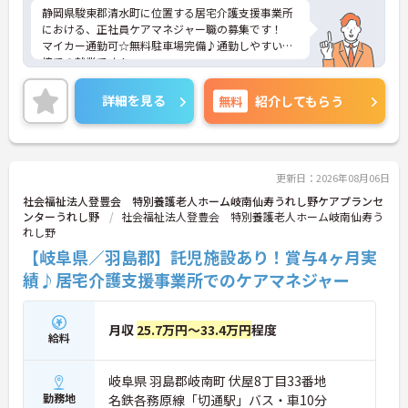
静岡県駿東郡清水町に位置する居宅介護支援事業所
における、正社員ケアマネジャー職の募集です！
マイカー通勤可☆無料駐車場完備♪通勤しやすい環
境での就業です！
ご興味ある方には、面接対策ポイントなど、さらに
詳細をお話しいたしますのでお気軽にご相談くださ
詳細を見る
無料
紹介してもらう
い。
更新日：2026年08月06日
社会福祉法人登豊会 特別養護老人ホーム岐南仙寿うれし野ケアプランセ
ンターうれし野
社会福祉法人登豊会 特別養護老人ホーム岐南仙寿う
れし野
【岐阜県／羽島郡】託児施設あり！賞与4ヶ月実
績♪居宅介護支援事業所でのケアマネジャー
月収
25.7万円～33.4万円
程度
給料
岐阜県 羽島郡岐南町 伏屋8丁目33番地
勤務地
名鉄各務原線「切通駅」バス・車10分