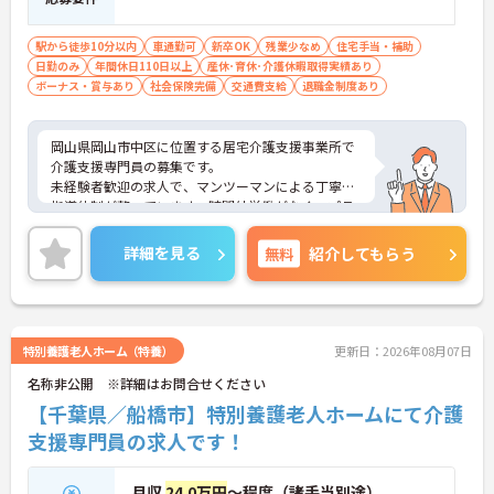
駅から徒歩10分以内
車通勤可
新卒OK
残業少なめ
住宅手当・補助
日勤のみ
年間休日110日以上
産休･育休･介護休暇取得実績あり
ボーナス・賞与あり
社会保険完備
交通費支給
退職金制度あり
岡山県岡山市中区に位置する居宅介護支援事業所で
介護支援専門員の募集です。
未経験者歓迎の求人で、マンツーマンによる丁寧な
指導体制が整っています。時間外労働がなく、プラ
イベートとの両立を目指しやすい環境です。賞与は
過去実績で計4.65ヶ月分が支給されており、安定し
詳細を見る
無料
紹介してもらう
た待遇も魅力です。また、託児施設や育児時短勤務
制度、子の看護休暇制度など子育て支援も充実して
おり、長く働きやすい職場環境が整っています。ご
興味のある方には、面接対策ポイントなどさらに詳
細をお話いたしますので、お気軽にご相談くださ
特別養護老人ホーム（特養）
更新日：2026年08月07日
い。
名称非公開 ※詳細はお問合せください
【千葉県／船橋市】特別養護老人ホームにて介護
■ 未経験でも安心の教育体制
支援専門員の求人です！
未経験から始めやすい職場です
・マンツーマン指導体制あり
月収
24.0万円
～程度（諸手当別途）