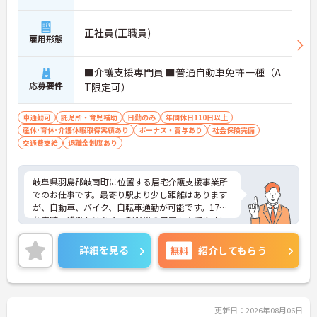
正社員(正職員)
雇用形態
■介護支援専門員 ■普通自動車免許一種（A
応募要件
T限定可）
車通勤可
託児所・育児補助
日勤のみ
年間休日110日以上
産休･育休･介護休暇取得実績あり
ボーナス・賞与あり
社会保険完備
交通費支給
退職金制度あり
岐阜県羽島郡岐南町に位置する居宅介護支援事業所
でのお仕事です。最寄り駅より少し距離はあります
が、自動車、バイク、自転車通勤が可能です。17時
台定時、残業も少なく、就業後の予定も立てやすい
です。施設サービス、在宅支援、保育教育を展開す
る法人が母体で安定感もよく、充実した福利厚生も
詳細を見る
無料
紹介してもらう
魅力です。ご興味のある方には、面接対策ポイント
など、さらに詳細をお話しいたしますのでお気軽に
ご相談ください！
更新日：2026年08月06日