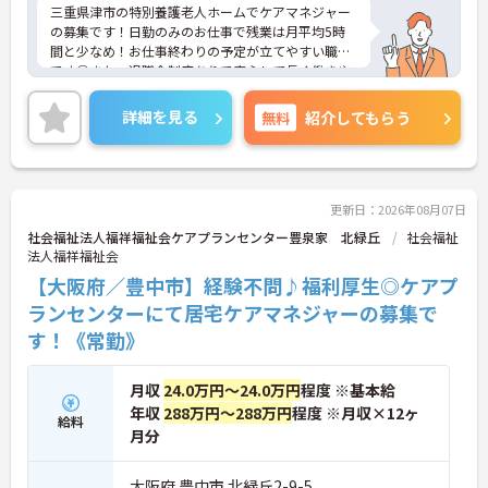
三重県津市の特別養護老人ホームでケアマネジャー
の募集です！日勤のみのお仕事で残業は月平均5時
間と少なめ！お仕事終わりの予定が立てやすい職場
です◎また、退職金制度ありで安心して長く働きや
すい環境が整っています♪ご興味のある方は面接ポ
イントをお伝えしますので、お気軽にご相談くださ
詳細を見る
無料
紹介してもらう
い！
更新日：2026年08月07日
社会福祉法人福祥福祉会ケアプランセンター豊泉家 北緑丘
社会福祉
法人福祥福祉会
【大阪府／豊中市】経験不問♪福利厚生◎ケアプ
ランセンターにて居宅ケアマネジャーの募集で
す！《常勤》
月収
24.0万円～24.0万円
程度 ※基本給
年収
288万円～288万円
程度 ※月収×12ヶ
給料
月分
大阪府 豊中市 北緑丘2-9-5