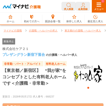
0
1
求人検索
会員登録
メニュー
ホーム
初めての方へ
面談会場一覧
保存した求人
最近見た求人
マイナビ介護職
介護職・ヘルパーの求人
東京都の介護職・ヘルパー求人
募集停止
株式会社ケア２１
プレザングラン新宿下落合
の介護職・ヘルパー求人
非常勤・パート・アルバイト
有料老人ホーム
【東京都／新宿区】 “我が家”を
コンセプトとした有料老人ホーム
です＜介護職・非常勤＞
更新日：2026年05月17日 求人番号：668237