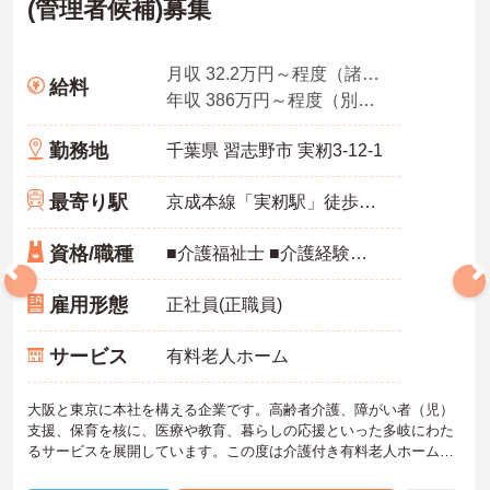
(管理者候補)募集
月収 32.2万円～程度（諸手当込み）※介護福祉士モデル
給料
年収 386万円～程度（別途賞与付与）
勤務地
千葉県 習志野市 実籾3-12-1
最寄り駅
京成本線「実籾駅」徒歩3分
資格/職種
■介護福祉士 ■介護経験が5年以上ある方 ※リーダー経験、管理者・マネジメント経験がある方優遇
雇用形態
正社員(正職員)
サービス
有料老人ホーム
大阪と東京に本社を構える企業です。高齢者介護、障がい者（児）
支援、保育を核に、医療や教育、暮らしの応援といった多岐にわた
るサービスを展開しています。この度は介護付き有料老人ホームの
副施設長として幅広い業務をお任せいたします。これまでのご経験