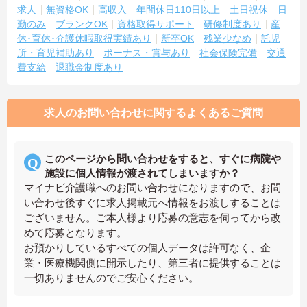
求人
無資格OK
高収入
年間休日110日以上
土日祝休
日
勤のみ
ブランクOK
資格取得サポート
研修制度あり
産
休･育休･介護休暇取得実績あり
新卒OK
残業少なめ
託児
所・育児補助あり
ボーナス・賞与あり
社会保険完備
交通
費支給
退職金制度あり
求人のお問い合わせに関するよくあるご質問
このページから問い合わせをすると、すぐに病院や
施設に個人情報が渡されてしまいますか？
マイナビ介護職へのお問い合わせになりますので、お問
い合わせ後すぐに求人掲載元へ情報をお渡しすることは
ございません。ご本人様より応募の意志を伺ってから改
めて応募となります。
お預かりしているすべての個人データは許可なく、企
業・医療機関側に開示したり、第三者に提供することは
一切ありませんのでご安心ください。