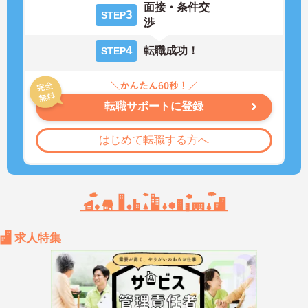
面接・条件交
3
STEP
渉
4
転職成功！
STEP
転職サポートに登録
はじめて転職する方へ
求人特集