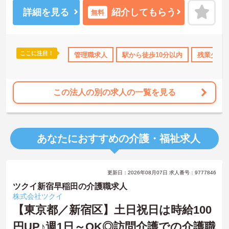
を活かして即戦力としてご活躍いただきます。ご利用者様はもちろ
ん、従業員も活き活きと働ける環境をつくりませんか？
詳細を見る
紹介してもらう
無料
ご興味ある方には、面接対策ポイントなど、さらに詳細をお話しい
たしますのでお気軽にご相談ください！
ここに注目！
手当・補助
年間休日110日以上
管理職求人
高収入
駅から徒歩10分以内
ボーナス・賞与あり
残業少な
この法人の別の求人の一覧を見る
あなたにおすすめの介護・福祉求人
更新日：2026年08月07日 求人番号：9777846
ツクイ新宿早稲田の介護職求人
株式会社ツクイ
【東京都／新宿区】土日祝日は時給100
円UP♪週1日～OK◎訪問介護での介護職