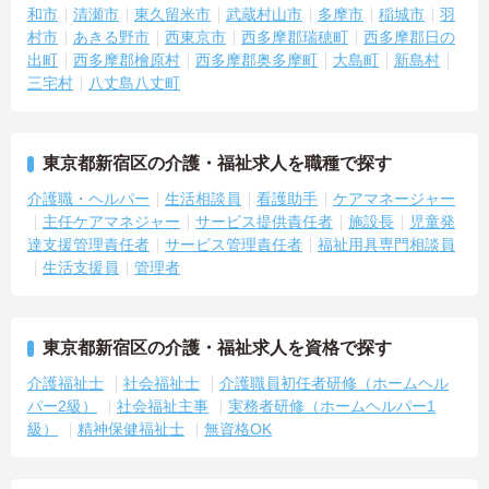
和市
清瀬市
東久留米市
武蔵村山市
多摩市
稲城市
羽
村市
あきる野市
西東京市
西多摩郡瑞穂町
西多摩郡日の
出町
西多摩郡檜原村
西多摩郡奥多摩町
大島町
新島村
三宅村
八丈島八丈町
東京都新宿区の介護・福祉求人を職種で探す
介護職・ヘルパー
生活相談員
看護助手
ケアマネージャー
主任ケアマネジャー
サービス提供責任者
施設長
児童発
達支援管理責任者
サービス管理責任者
福祉用具専門相談員
生活支援員
管理者
東京都新宿区の介護・福祉求人を資格で探す
介護福祉士
社会福祉士
介護職員初任者研修（ホームヘル
パー2級）
社会福祉主事
実務者研修（ホームヘルパー1
級）
精神保健福祉士
無資格OK