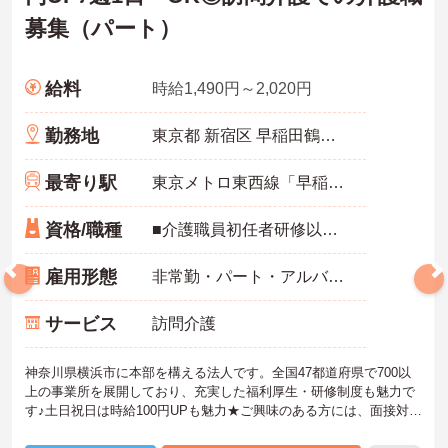
募集（パート）
給料
時給1,490円～2,020円
勤務地
東京都 新宿区 早稲田鶴巻町518-1 第8IKビル4F・5F・401号室
最寄り駅
東京メトロ東西線「早稲田(メトロ)駅」徒歩4分
資格/職種
■介護職員初任者研修以上(旧ヘルパー2級) ※経験不問
雇用形態
非常勤・パート・アルバイト
サービス
訪問介護
神奈川県横浜市に本部を構える法人です。全国47都道府県で700以
上の事業所を展開しており、充実した福利厚生・研修制度も魅力で
す♪土日祝日は時給100円UPも魅力★ご興味のある方には、面接対策
ポイントなど、さらに詳細をお話しいたしますのでお気軽にご相談