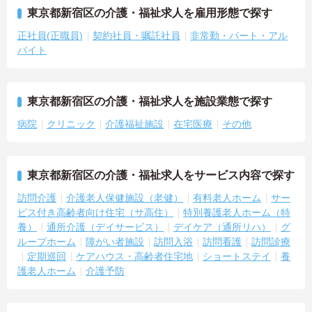
東京都新宿区の介護・福祉求人を雇用形態で探す
正社員(正職員)
契約社員・嘱託社員
非常勤・パート・アル
バイト
東京都新宿区の介護・福祉求人を施設業態で探す
病院
クリニック
介護福祉施設
在宅医療
その他
東京都新宿区の介護・福祉求人をサービス内容で探す
訪問介護
介護老人保健施設（老健）
有料老人ホーム
サー
ビス付き高齢者向け住宅（サ高住）
特別養護老人ホーム（特
養）
通所介護（デイサービス）
デイケア（通所リハ）
グ
ループホーム
障がい者施設
訪問入浴
訪問看護
訪問診療
定期巡回
ケアハウス・高齢者住宅地
ショートステイ
養
護老人ホーム
介護予防