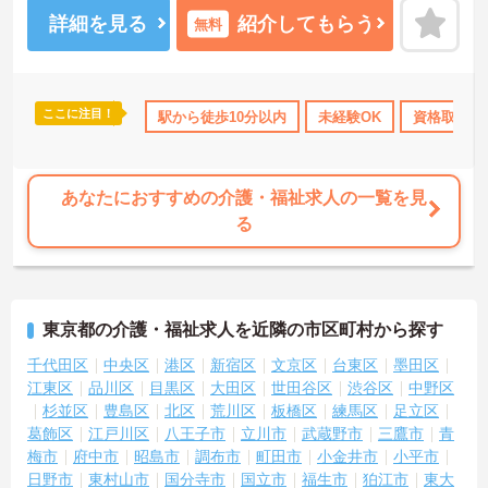
ください！
詳細を見る
紹介してもらう
無料
ここに注目！
なめ
無資格OK
年間休日110日以上
駅から徒歩10分以内
研修制度あり
未経験OK
資格取得サ
高収入
あなたにおすすめの介護・福祉求人の一覧を見
る
東京都の介護・福祉求人を近隣の市区町村から探す
千代田区
中央区
港区
新宿区
文京区
台東区
墨田区
江東区
品川区
目黒区
大田区
世田谷区
渋谷区
中野区
杉並区
豊島区
北区
荒川区
板橋区
練馬区
足立区
葛飾区
江戸川区
八王子市
立川市
武蔵野市
三鷹市
青
梅市
府中市
昭島市
調布市
町田市
小金井市
小平市
日野市
東村山市
国分寺市
国立市
福生市
狛江市
東大