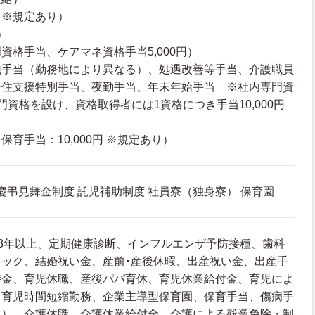
（※規定あり）
）
資格手当、ケアマネ資格手当5,000円）
地手当（勤務地により異なる）、処遇改善等手当、介護職員
居住支援特別手当、夜勤手当、年末年始手当 ※社内専門資
門資格を設け、資格取得者には1資格につき手当10,000円
育手当：10,000円 ※規定あり）
 慶弔見舞金制度 託児補助制度 社員寮（独身寮） 保育園
3年以上、定期健康診断、インフルエンザ予防接種、歯科
ック、結婚祝い金、産前･産後休暇、出産祝い金、出産手
時金、育児休職、産後パパ育休、育児休業給付金、育児によ
、育児時間短縮勤務、企業主導型保育園、保育手当、傷病手
典）、介護休職、介護休業給付金、介護による残業免除・制