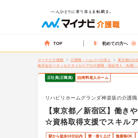
TOP
初めての方へ
マイナビ介護職
介護職・ヘルパーの求人
東京都の介
株式会社ベネッセスタイルケアの介護職・福祉求人・転職・
正社員(正職員)
有料老人ホーム
リハビリホームグランダ神楽坂の介護職
【東京都／新宿区】働き
☆資格取得支援でスキル
駅から徒歩10分以内
寮・借り上げ
無資格OK