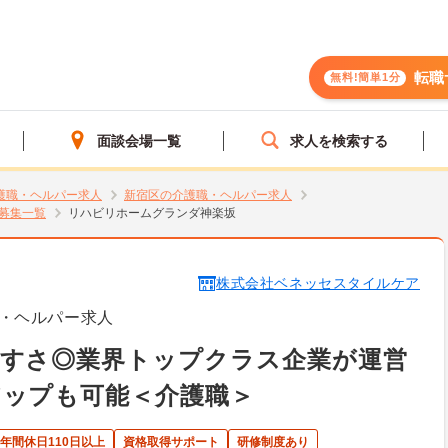
転職
無料!簡単1分
面談会場一覧
求人を検索する
護職・ヘルパー求人
新宿区の介護職・ヘルパー求人
募集一覧
リハビリホームグランダ神楽坂
株式会社ベネッセスタイルケア
・ヘルパー求人
やすさ◎業界トップクラス企業が運営
アップも可能＜介護職＞
年間休日110日以上
資格取得サポート
研修制度あり