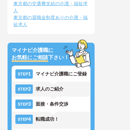
東京都の交通費支給の介護・福祉求
人
東京都の退職金制度ありの介護・福
祉求人
マイナビ介護職に
お気軽にご相談
下さい！
1
マイナビ介護職にご登録
STEP
2
求人のご紹介
STEP
3
面接・条件交渉
STEP
4
転職成功！
STEP