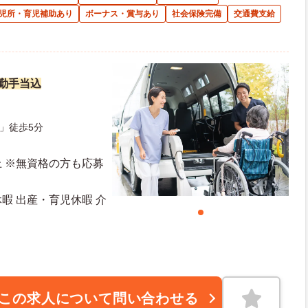
児所・育児補助あり
ボーナス・賞与あり
社会保険完備
交通費支給
夜勤手当込
」徒歩5分
 ※無資格の方も応募
休暇 出産・育児休暇 介
日日数：113日 初年度有給日数：10日
この求人について問い合わせる