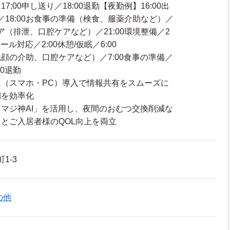
:00申し送り／18:00退勤【夜勤例】16:00出
り／18:00お食事の準備（検食、服薬介助など）／
ケア（排泄、口腔ケアなど）／21:00環境整備／2
ール対応／2:00休憩/仮眠／6:00
顔の介助、口腔ケアなど）／7:00食事の準備／
00退勤
（スマホ・PC）導入で情報共有をスムーズに
間を効率化
マジ神AI」を活用し、夜間のおむつ交換削減な
とご入居者様のQOL向上を両立
1-3
の他