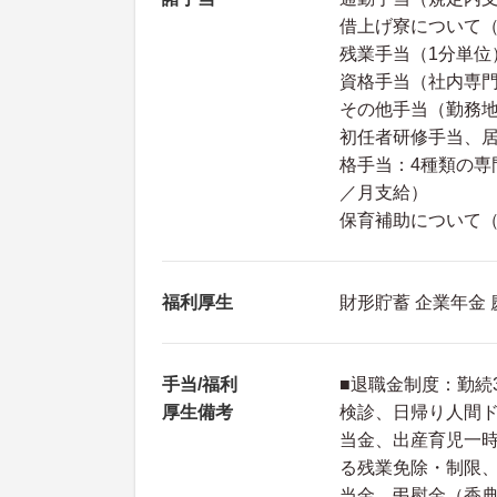
借上げ寮について
残業手当（1分単位
資格手当（社内専門
その他手当（勤務
初任者研修手当、
格手当：4種類の専
／月支給）
保育補助について（保
福利厚生
財形貯蓄 企業年金
手当/福利
■退職金制度：勤続
厚生備考
検診、日帰り人間ド
当金、出産育児一
る残業免除・制限
当金、弔慰金（香