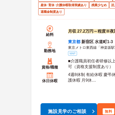
産休･育休･介護休暇取得実績あり
残業少なめ
託
退職金制度あり
月収 27.2万円～程度※
給料
東京都
新宿区 水道町1-3
東京メトロ東西線「神楽坂駅
勤務地
MAP
■介護職員初任者研修以上
可（資格支援制度あり）
資格/職種
4週8休制 有給休暇 慶弔
護休暇 月9休
休日休暇
年間休
施設見学のご相談
無料