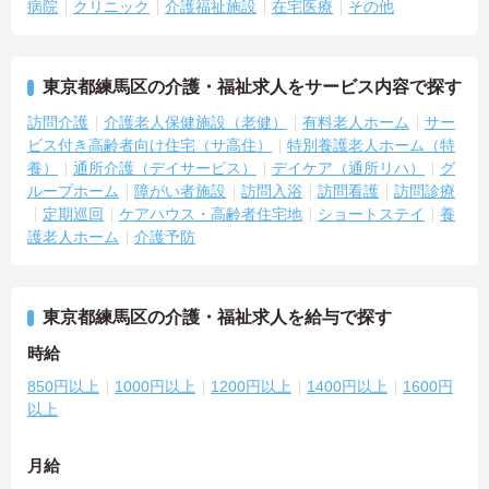
病院
クリニック
介護福祉施設
在宅医療
その他
東京都練馬区の介護・福祉求人をサービス内容で探す
訪問介護
介護老人保健施設（老健）
有料老人ホーム
サー
ビス付き高齢者向け住宅（サ高住）
特別養護老人ホーム（特
養）
通所介護（デイサービス）
デイケア（通所リハ）
グ
ループホーム
障がい者施設
訪問入浴
訪問看護
訪問診療
定期巡回
ケアハウス・高齢者住宅地
ショートステイ
養
護老人ホーム
介護予防
東京都練馬区の介護・福祉求人を給与で探す
時給
850円以上
1000円以上
1200円以上
1400円以上
1600円
以上
月給