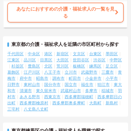
あなたにおすすめの介護・福祉求人の一覧を見
る
東京都の介護・福祉求人を近隣の市区町村から探す
千代田区
中央区
港区
新宿区
文京区
台東区
墨田区
江東区
品川区
目黒区
大田区
世田谷区
渋谷区
中野区
杉並区
豊島区
北区
荒川区
板橋区
練馬区
足立区
葛飾区
江戸川区
八王子市
立川市
武蔵野市
三鷹市
青
梅市
府中市
昭島市
調布市
町田市
小金井市
小平市
日野市
東村山市
国分寺市
国立市
福生市
狛江市
東大
和市
清瀬市
東久留米市
武蔵村山市
多摩市
稲城市
羽
村市
あきる野市
西東京市
西多摩郡瑞穂町
西多摩郡日の
出町
西多摩郡檜原村
西多摩郡奥多摩町
大島町
新島村
三宅村
八丈島八丈町
東京都練馬区の介護・福祉求人を職種で探す