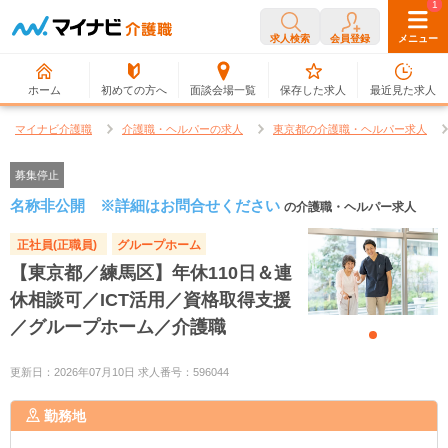
0
1
求人検索
会員登録
メニュー
ホーム
初めての方へ
面談会場一覧
保存した求人
最近見た求人
マイナビ介護職
介護職・ヘルパーの求人
東京都の介護職・ヘルパー求人
募集停止
名称非公開 ※詳細はお問合せください
の介護職・ヘルパー求人
正社員(正職員)
グループホーム
【東京都／練馬区】年休110日＆連
休相談可／ICT活用／資格取得支援
／グループホーム／介護職
更新日：2026年07月10日 求人番号：596044
勤務地