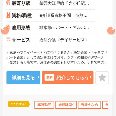
最寄り駅
都営大江戸線「光が丘駅」徒歩14分
資格/職種
■介護系資格不問 ※無資格者:入社半年以内に会社負担で認知症介護基礎研修受講 ■経験不問
雇用形態
非常勤・パート・アルバイト
サービス
通所介護（デイサービス）
＜家庭やプライベートと両立◎「くるみん」認定企業＞「子育てサ
ポート企業」として認定を受けており、シフトの相談やWワーク
（副業）も可能です。お休みの調整もしやすいため、子育て中の方
や主婦・主夫の方も無理なく活躍しています。夜勤がなく、日勤中
心のデイサービスなので生活リズムも整えやすく、プライベートな
時間もしっかり確保できる働きやすい職場です。
詳細を見る
紹介してもらう
無料
＜ありがとう」が嬉しい！工夫とアイデアが活きる仕事＞食事や入
浴の介助だけでなく、レクリエーションの企画や実施も大切なお仕
事です。「どんな工夫をしたら喜んでいただけるか」をスタッフみ
んなで考え、アイデアを形にしていきます。お客様から直接「あり
がとう」と感謝の言葉をいただけたり、信頼関係が深まっていく喜
ここに注目！
OK
日勤のみ
年間休日110日以上
車通勤可
未経験OK
ブランクOK
残業少なめ
資格取得サポ
無資格
びを感じられるのが大きなやりがいです。介護度が比較的高くない
ため、身体への負担が少なめなのも特徴です。