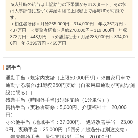
※入社時の給与は上記給与の下限額からのスタート、その後
は人事評価に基づく昇給を経て上限額まで給与UPが可能で
す。
＜初任者研修＞月給265,000円～314,000円 年収367万円～
437万円 ＜実務者研修＞月給270,000円～319,000円 年収
373万円～443万円 ＜介護福祉士＞月給285,000円～334,00
0円 年収395万円～465万円
諸手当
通勤手当（規定内支給（上限50,000円/月）※自家用車で
通勤する場合は1勤務250円支給（自家用車通勤が可能な施
設に限る））
残業手当（時間外手当は別途支給（1分単位））
資格手当（実務者研修：5,000円、介護福祉士：20,000
円）
その他手当（地域手当：37,000円、 処遇改善手当：23,00
0円、夜勤手当：25,000円（5回分／超過分は別途支給）
、年末年始手当、居住支援特別手当…20,000円）