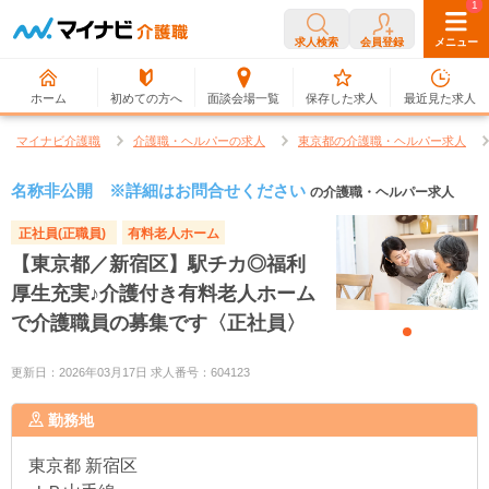
0
1
求人検索
会員登録
メニュー
ホーム
初めての方へ
面談会場一覧
保存した求人
最近見た求人
マイナビ介護職
介護職・ヘルパーの求人
東京都の介護職・ヘルパー求人
名称非公開 ※詳細はお問合せください
の介護職・ヘルパー求人
正社員(正職員)
有料老人ホーム
【東京都／新宿区】駅チカ◎福利
厚生充実♪介護付き有料老人ホーム
で介護職員の募集です〈正社員〉
更新日：2026年03月17日 求人番号：604123
勤務地
東京都
新宿区