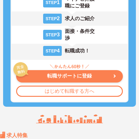
1
STEP
職にご登録
2
求人のご紹介
STEP
面接・条件交
3
STEP
渉
4
転職成功！
STEP
転職サポートに登録
はじめて転職する方へ
求人特集