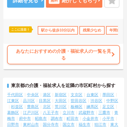
詳細を見る
紹介してもらう
無料
ここに注目！
なめ
無資格OK
年間休日110日以上
駅から徒歩10分以内
研修制度あり
残業少なめ
高収入
年間休日1
あなたにおすすめの介護・福祉求人の一覧を見
る
東京都の介護・福祉求人を近隣の市区町村から探す
千代田区
中央区
港区
新宿区
文京区
台東区
墨田区
江東区
品川区
目黒区
大田区
世田谷区
渋谷区
中野区
杉並区
豊島区
北区
荒川区
板橋区
練馬区
足立区
葛飾区
江戸川区
八王子市
立川市
武蔵野市
三鷹市
青
梅市
府中市
昭島市
調布市
町田市
小金井市
小平市
日野市
東村山市
国分寺市
国立市
福生市
狛江市
東大