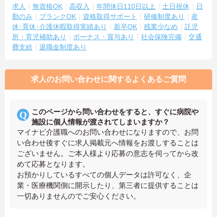
求人
無資格OK
高収入
年間休日110日以上
土日祝休
日
勤のみ
ブランクOK
資格取得サポート
研修制度あり
産
休･育休･介護休暇取得実績あり
新卒OK
残業少なめ
託児
所・育児補助あり
ボーナス・賞与あり
社会保険完備
交通
費支給
退職金制度あり
求人のお問い合わせに関するよくあるご質問
このページから問い合わせをすると、すぐに病院や
施設に個人情報が渡されてしまいますか？
マイナビ介護職へのお問い合わせになりますので、お問
い合わせ後すぐに求人掲載元へ情報をお渡しすることは
ございません。ご本人様より応募の意志を伺ってから改
めて応募となります。
お預かりしているすべての個人データは許可なく、企
業・医療機関側に開示したり、第三者に提供することは
一切ありませんのでご安心ください。