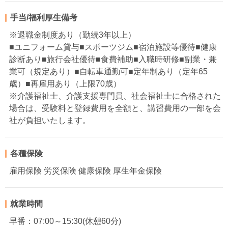
手当/福利厚生備考
※退職金制度あり（勤続3年以上）
■ユニフォーム貸与■スポーツジム■宿泊施設等優待■健康
診断あり■旅行会社優待■食費補助■入職時研修■副業・兼
業可（規定あり）■自転車通勤可■定年制あり（定年65
歳）■再雇用あり（上限70歳）
※介護福祉士、介護支援専門員、社会福祉士に合格された
場合は、受験料と登録費用を全額と、講習費用の一部を会
社が負担いたします。
各種保険
雇用保険 労災保険 健康保険 厚生年金保険
就業時間
早番：07:00～15:30(休憩60分)