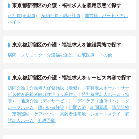
東京都新宿区の介護・福祉求人を雇用形態で探す
正社員(正職員)
契約社員・嘱託社員
非常勤・パート・アル
バイト
東京都新宿区の介護・福祉求人を施設業態で探す
病院
クリニック
介護福祉施設
在宅医療
その他
東京都新宿区の介護・福祉求人をサービス内容で探す
訪問介護
介護老人保健施設（老健）
有料老人ホーム
サー
ビス付き高齢者向け住宅（サ高住）
特別養護老人ホーム（特
養）
通所介護（デイサービス）
デイケア（通所リハ）
グ
ループホーム
障がい者施設
訪問入浴
訪問看護
訪問診療
定期巡回
ケアハウス・高齢者住宅地
ショートステイ
養
護老人ホーム
介護予防