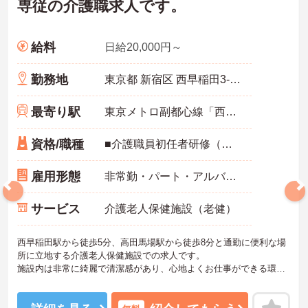
専従の介護職求人です。
給料
日給20,000円～
勤務地
東京都 新宿区 西早稲田3-27-22
最寄り駅
東京メトロ副都心線「西早稲田駅」徒歩5分
資格/職種
■介護職員初任者研修（ヘルパー2級）以上
雇用形態
非常勤・パート・アルバイト
サービス
介護老人保健施設（老健）
西早稲田駅から徒歩5分、高田馬場駅から徒歩8分と通勤に便利な場
所に立地する介護老人保健施設での求人です。
施設内は非常に綺麗で清潔感があり、心地よくお仕事ができる環境
となっております。
ご興味ある方には、面接対策ポイントなど、詳細をお話しいたしま
すのでお気軽にご相談ください。