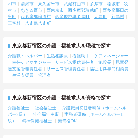
和市
清瀬市
東久留米市
武蔵村山市
多摩市
稲城市
羽
村市
あきる野市
西東京市
西多摩郡瑞穂町
西多摩郡日の
出町
西多摩郡檜原村
西多摩郡奥多摩町
大島町
新島村
三宅村
八丈島八丈町
東京都新宿区の介護・福祉求人を職種で探す
介護職・ヘルパー
生活相談員
看護助手
ケアマネージャー
主任ケアマネジャー
サービス提供責任者
施設長
児童発
達支援管理責任者
サービス管理責任者
福祉用具専門相談員
生活支援員
管理者
東京都新宿区の介護・福祉求人を資格で探す
介護福祉士
社会福祉士
介護職員初任者研修（ホームヘル
パー2級）
社会福祉主事
実務者研修（ホームヘルパー1
級）
精神保健福祉士
無資格OK