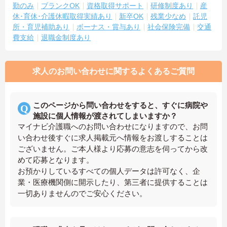
勤のみ
ブランクOK
資格取得サポート
研修制度あり
産
休･育休･介護休暇取得実績あり
新卒OK
残業少なめ
託児
所・育児補助あり
ボーナス・賞与あり
社会保険完備
交通
費支給
退職金制度あり
求人のお問い合わせに関するよくあるご質問
このページから問い合わせをすると、すぐに病院や
施設に個人情報が渡されてしまいますか？
マイナビ介護職へのお問い合わせになりますので、お問
い合わせ後すぐに求人掲載元へ情報をお渡しすることは
ございません。ご本人様より応募の意志を伺ってから改
めて応募となります。
お預かりしているすべての個人データは許可なく、企
業・医療機関側に開示したり、第三者に提供することは
一切ありませんのでご安心ください。