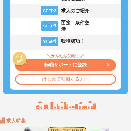
2
求人のご紹介
STEP
面接・条件交
3
STEP
渉
4
転職成功！
STEP
転職サポートに登録
はじめて転職する方へ
求人特集