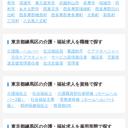
和市
清瀬市
東久留米市
武蔵村山市
多摩市
稲城市
羽
村市
あきる野市
西東京市
西多摩郡瑞穂町
西多摩郡日の
出町
西多摩郡檜原村
西多摩郡奥多摩町
大島町
新島村
三宅村
八丈島八丈町
東京都練馬区の介護・福祉求人を職種で探す
介護職・ヘルパー
生活相談員
看護助手
ケアマネージャー
主任ケアマネジャー
サービス提供責任者
施設長
児童発
達支援管理責任者
生活支援員
管理者
東京都練馬区の介護・福祉求人を資格で探す
介護福祉士
社会福祉士
介護職員初任者研修（ホームヘル
パー2級）
社会福祉主事
実務者研修（ホームヘルパー1
級）
精神保健福祉士
無資格OK
東京都練馬区の介護・福祉求人を雇用形態で探す