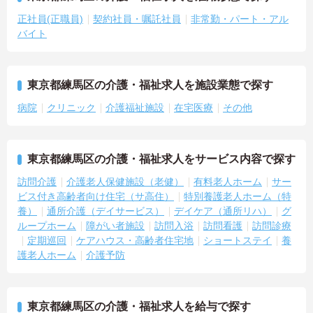
正社員(正職員)
契約社員・嘱託社員
非常勤・パート・アル
バイト
東京都練馬区の介護・福祉求人を施設業態で探す
病院
クリニック
介護福祉施設
在宅医療
その他
東京都練馬区の介護・福祉求人をサービス内容で探す
訪問介護
介護老人保健施設（老健）
有料老人ホーム
サー
ビス付き高齢者向け住宅（サ高住）
特別養護老人ホーム（特
養）
通所介護（デイサービス）
デイケア（通所リハ）
グ
ループホーム
障がい者施設
訪問入浴
訪問看護
訪問診療
定期巡回
ケアハウス・高齢者住宅地
ショートステイ
養
護老人ホーム
介護予防
東京都練馬区の介護・福祉求人を給与で探す