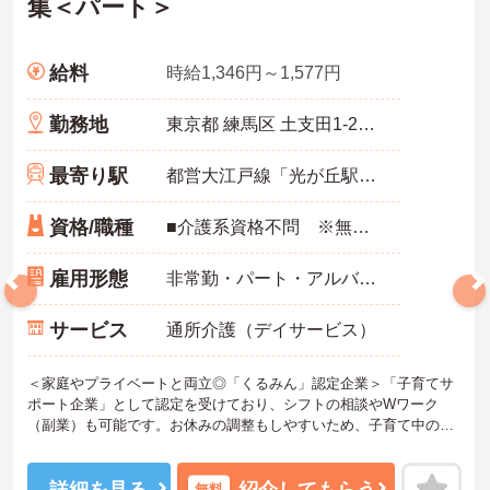
集＜パート＞
給料
時給1,346円～1,577円
勤務地
東京都 練馬区 土支田1-20-11
最寄り駅
都営大江戸線「光が丘駅」徒歩14分
資格/職種
■介護系資格不問 ※無資格者:入社半年以内に会社負担で認知症介護基礎研修受講 ■経験不問
雇用形態
非常勤・パート・アルバイト
サービス
通所介護（デイサービス）
＜家庭やプライベートと両立◎「くるみん」認定企業＞「子育てサ
ポート企業」として認定を受けており、シフトの相談やWワーク
（副業）も可能です。お休みの調整もしやすいため、子育て中の方
や主婦・主夫の方も無理なく活躍しています。夜勤がなく、日勤中
心のデイサービスなので生活リズムも整えやすく、プライベートな
時間もしっかり確保できる働きやすい職場です。
詳細を見る
紹介してもらう
無料