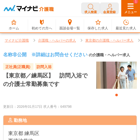
0
1
求人検索
会員登録
メニュー
ホーム
初めての方へ
面談会場一覧
保存した求人
最近見た求人
マイナビ介護職
介護職・ヘルパーの求人
東京都の介護職・ヘルパー求人
名称非公開 ※詳細はお問合せください
の介護職・ヘルパー求人
正社員(正職員)
訪問入浴
【東京都／練馬区】 訪問入浴で
の介護士常勤募集です
更新日：2026年01月17日 求人番号：649798
勤務地
東京都
練馬区