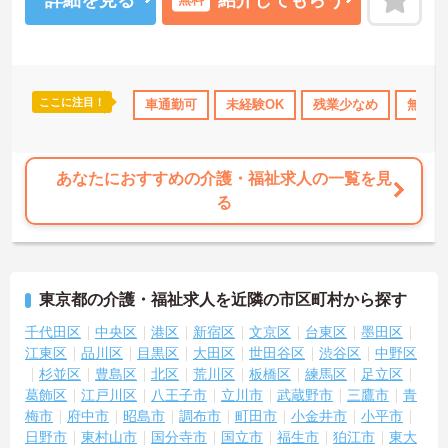
＜ありがとう」が嬉しい！工夫とアイデアが活きる仕事＞食事や入
浴の介助だけでなく、レクリエーションの企画や実施も大切なお仕
事です。「どんな工夫をしたら喜んでいただけるか」をスタッフみ
んなで考え、アイデアを形にしていきます。お客様から直接「あり
がとう」と感謝の言葉をいただけたり、信頼関係が深まっていく喜
ここに注目！
OK
日勤のみ
年間休日110日以上
車通勤可
未経験OK
ブランクOK
残業少なめ
資格取得サポ
無資格
びを感じられるのが大きなやりがいです。介護度が比較的高くない
ため、身体への負担が少なめなのも特徴です。
あなたにおすすめの介護・福祉求人の一覧を見
る
東京都の介護・福祉求人を近隣の市区町村から探す
千代田区
中央区
港区
新宿区
文京区
台東区
墨田区
江東区
品川区
目黒区
大田区
世田谷区
渋谷区
中野区
杉並区
豊島区
北区
荒川区
板橋区
練馬区
足立区
葛飾区
江戸川区
八王子市
立川市
武蔵野市
三鷹市
青
梅市
府中市
昭島市
調布市
町田市
小金井市
小平市
日野市
東村山市
国分寺市
国立市
福生市
狛江市
東大