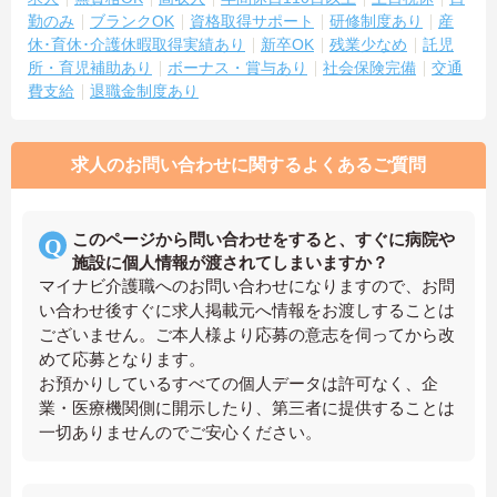
勤のみ
ブランクOK
資格取得サポート
研修制度あり
産
休･育休･介護休暇取得実績あり
新卒OK
残業少なめ
託児
所・育児補助あり
ボーナス・賞与あり
社会保険完備
交通
費支給
退職金制度あり
求人のお問い合わせに関するよくあるご質問
このページから問い合わせをすると、すぐに病院や
施設に個人情報が渡されてしまいますか？
マイナビ介護職へのお問い合わせになりますので、お問
い合わせ後すぐに求人掲載元へ情報をお渡しすることは
ございません。ご本人様より応募の意志を伺ってから改
めて応募となります。
お預かりしているすべての個人データは許可なく、企
業・医療機関側に開示したり、第三者に提供することは
一切ありませんのでご安心ください。