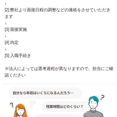
↓
[2] 弊社より面接日程の調整などの連絡をさせていただき
ます
↓
[3] 面接実施
↓
[4] 内定
↓
[5] 入職手続き
※法人によっては選考過程が異なりますので、担当にご確
認ください