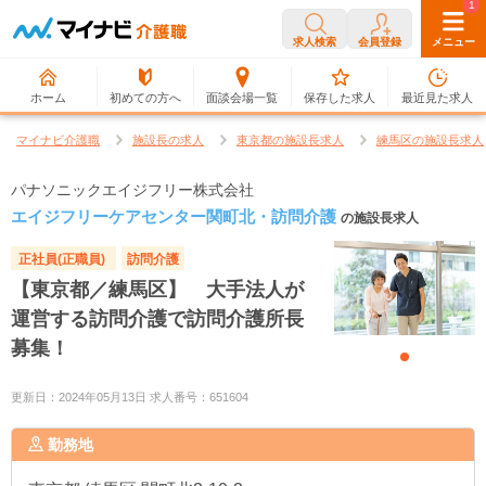
0
1
求人検索
会員登録
メニュー
ホーム
初めての方へ
面談会場一覧
保存した求人
最近見た求人
マイナビ介護職
施設長の求人
東京都の施設長求人
練馬区の施設長求人
パナソニックエイジフリー株式会社
エイジフリーケアセンター関町北・訪問介護
の施設長求人
正社員(正職員)
訪問介護
【東京都／練馬区】 大手法人が
運営する訪問介護で訪問介護所長
募集！
更新日：2024年05月13日 求人番号：651604
勤務地