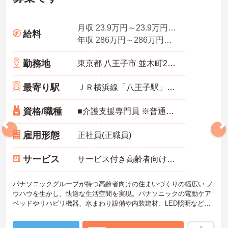
月収 23.9万円～23.9万円程度
給料
年収 286万円～286万円程度
勤務地
東京都 八王子市 並木町23-22
最寄り駅
ＪＲ横浜線「八王子駅」徒歩16分
資格/職種
■介護支援専門員 ※普通自動車免許（ＡＴ限定可）必須
雇用形態
正社員(正職員)
サービス
サービス付き高齢者向け住宅（サ高住）
パナソニックグループが持つ高齢者向けの住まいづくりの幅広い ノ
ウハウを生かし、快適な生活空間を実現。パナソニックの電動ケア
ベッドやリハビリ機器、水まわり設備や内装建材、LED照明などを
導入しており、ご利用者様はもちろん職員も働きやすい環境です。
ご興味のある方は是非お気軽にお問い合わせください。