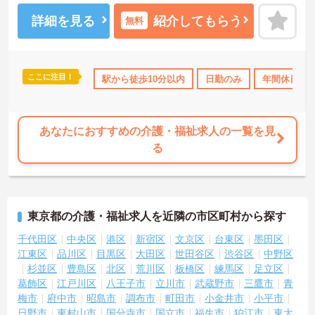
ご興味のある方には、面接対策ポイントなど、さらに詳細をお話し
いたしますのでお気軽にご相談ください！
詳細を見る
紹介してもらう
無料
ここに注目！
OK
無資格OK
年間休日110日以上
駅から徒歩10分以内
ブランクOK
日勤のみ
年間休日11
資格取得サ
あなたにおすすめの介護・福祉求人の一覧を見
る
東京都の介護・福祉求人を近隣の市区町村から探す
千代田区
中央区
港区
新宿区
文京区
台東区
墨田区
江東区
品川区
目黒区
大田区
世田谷区
渋谷区
中野区
杉並区
豊島区
北区
荒川区
板橋区
練馬区
足立区
葛飾区
江戸川区
八王子市
立川市
武蔵野市
三鷹市
青
梅市
府中市
昭島市
調布市
町田市
小金井市
小平市
日野市
東村山市
国分寺市
国立市
福生市
狛江市
東大