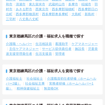
和市
清瀬市
東久留米市
武蔵村山市
多摩市
稲城市
羽
村市
あきる野市
西東京市
西多摩郡瑞穂町
西多摩郡日の
出町
西多摩郡檜原村
西多摩郡奥多摩町
大島町
新島村
三宅村
八丈島八丈町
東京都練馬区の介護・福祉求人を職種で探す
介護職・ヘルパー
生活相談員
看護助手
ケアマネージャー
主任ケアマネジャー
サービス提供責任者
施設長
児童発
達支援管理責任者
生活支援員
管理者
東京都練馬区の介護・福祉求人を資格で探す
介護福祉士
社会福祉士
介護職員初任者研修（ホームヘル
パー2級）
社会福祉主事
実務者研修（ホームヘルパー1
級）
精神保健福祉士
無資格OK