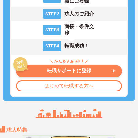
職にご登録
2
求人のご紹介
STEP
面接・条件交
3
STEP
渉
4
転職成功！
STEP
転職サポートに登録
はじめて転職する方へ
求人特集