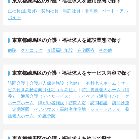
東京都練馬区の介護・福祉求人を雇用形態で探す
正社員(正職員)
契約社員・嘱託社員
非常勤・パート・アル
バイト
東京都練馬区の介護・福祉求人を施設業態で探す
病院
クリニック
介護福祉施設
在宅医療
その他
東京都練馬区の介護・福祉求人をサービス内容で探す
訪問介護
介護老人保健施設（老健）
有料老人ホーム
サー
ビス付き高齢者向け住宅（サ高住）
特別養護老人ホーム（特
養）
通所介護（デイサービス）
デイケア（通所リハ）
グ
ループホーム
障がい者施設
訪問入浴
訪問看護
訪問診療
定期巡回
ケアハウス・高齢者住宅地
ショートステイ
養
護老人ホーム
介護予防
東京都練馬区の介護・福祉求人を給与で探す