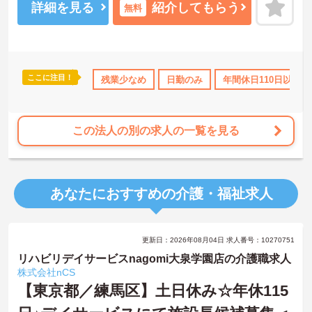
詳細を見る
紹介してもらう
無料
ここに注目！
日勤のみ
年間休日110日以上
残業少なめ
資格取得サポート
日勤のみ
年間休日110日以上
研修制度あり
この法人の別の求人の一覧を見る
あなたにおすすめの介護・福祉求人
更新日：2026年08月04日 求人番号：10270751
リハビリデイサービスnagomi大泉学園店の介護職求人
株式会社nCS
【東京都／練馬区】土日休み☆年休115