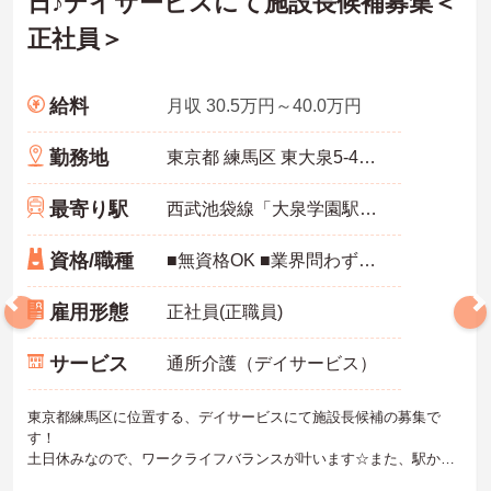
日♪デイサービスにて施設長候補募集＜
正社員＞
給料
月収 30.5万円～40.0万円
勤務地
東京都 練馬区 東大泉5-41-26
最寄り駅
西武池袋線「大泉学園駅」徒歩2分
資格/職種
■無資格OK ■業界問わず20人程度のチームをまとめた経験・営業業務の経験必須 ■Word、Excel の基本操作ができる方
雇用形態
正社員(正職員)
サービス
通所介護（デイサービス）
東京都練馬区に位置する、デイサービスにて施設長候補の募集で
す！
土日休みなので、ワークライフバランスが叶います☆また、駅から
徒歩2分の立地なので、通勤らくらくです♪