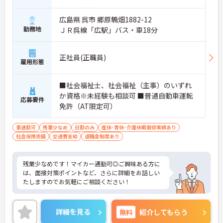
広島県 呉市 郷原鵯畑1882-12
勤務地
ＪＲ呉線「広駅」バス・車18分
正社員(正職員)
雇用形態
■社会福祉士、社会福祉（主事）のいずれ
か資格※未経験も相談可 ■普通自動車運転
応募要件
免許（AT限定可）
車通勤可
残業少なめ
日勤のみ
産休･育休･介護休暇取得実績あり
社会保険完備
交通費支給
退職金制度あり
残業少なめです！マイカー通勤可◎ご興味ある方に
は、面接対策ポイントなど、さらに詳細をお話しい
たしますのでお気軽にご相談ください！
詳細を見る
無料
紹介してもらう