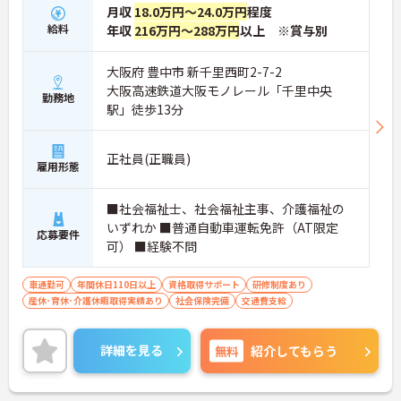
月収
18.0万円～24.0万円
程度
給料
年収
216万円～288万円
以上 ※賞与別
大阪府 豊中市 新千里西町2-7-2
大阪高速鉄道大阪モノレール「千里中央
勤務地
駅」徒歩13分
正社員(正職員)
雇用形態
■社会福祉士、社会福祉主事、介護福祉の
いずれか ■普通自動車運転免許（AT限定
応募要件
可） ■経験不問
車通勤可
年間休日110日以上
資格取得サポート
研修制度あり
産休･育休･介護休暇取得実績あり
社会保険完備
交通費支給
詳細を見る
無料
紹介してもらう