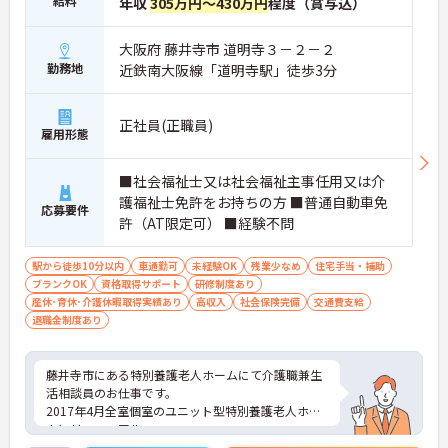
給料
年収
305万円～430万円
程度（賞与込）
大阪府 藤井寺市 道明寺３－２－２
勤務地
近鉄南大阪線「道明寺駅」徒歩3分
正社員(正職員)
雇用形態
■社会福祉士又は社会福祉主事任用又は介
護福祉士免許をお持ちの方 ■普通自動車免
応募要件
許（AT限定可） ■経験不問
駅から徒歩10分以内
車通勤可
未経験OK
残業少なめ
住宅手当・補助
ブランクOK
資格取得サポート
研修制度あり
産休･育休･介護休暇取得実績あり
高収入
社会保険完備
交通費支給
退職金制度あり
藤井寺市にある特別養護老人ホームにて介護職兼生
活相談員のお仕事です。
2017年4月全室個室のユニット型特別養護老人ホー
ムにリニューアル。
大阪メトロ地下鉄谷町線 関目高殿駅より徒歩約13