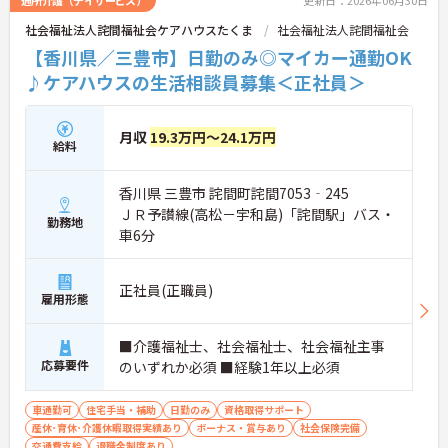
通所介護（デイサービス）
更新日：2026年06月30日
社会福祉法人詫間福祉会ケアハウスたくま
社会福祉法人詫間福祉会
【香川県／三豊市】日勤のみ◎マイカー通勤OK
♪ケアハウスの生活相談員募集＜正社員＞
月収
19.3万円～24.1万円
給料
香川県 三豊市 詫間町詫間7053‐245
ＪＲ予讃線(高松－宇和島)「詫間駅」バス・
勤務地
車6分
正社員(正職員)
雇用形態
■介護福祉士、社会福祉士、社会福祉主事
応募要件
のいずれか必須 ■経験1年以上必須
車通勤可
住宅手当・補助
日勤のみ
資格取得サポート
産休･育休･介護休暇取得実績あり
ボーナス・賞与あり
社会保険完備
交通費支給
退職金制度あり