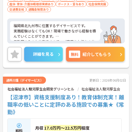
産休･育休･介護休暇取得実績あり
ボーナス・賞与あり
社会保険完備
交通費支給
退職金制度あり
福岡県北九州市に位置するデイサービスです。
実務経験はなくてもOK！現場で働きながら経験を積
んでいくことができます。
日勤帯のみのお仕事ですので、ご家庭をお持ちの方
も働きやすい勤務時間でオススメです！
ご興味をお持ちの方はお気軽にお問い合わせくださ
詳細を見る
無料
紹介してもらう
い。
通所介護（デイサービス）
更新日：2026年06月02日
社会福祉法人駿河厚生会岡宮グリーンヒル
社会福祉法人駿河厚生会
【沼津市】資格支援制度あり！教育体制充実！離
職率の低いことに定評のある施設での募集★《常
勤》
月収
17.0万円～22.5万円
程度
給料