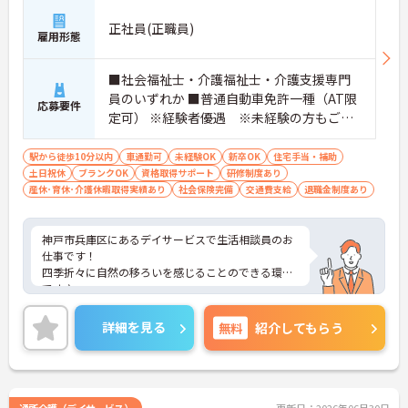
正社員(正職員)
雇用形態
■社会福祉士・介護福祉士・介護支援専門
員のいずれか ■普通自動車免許一種（AT限
応募要件
定可） ※経験者優遇 ※未経験の方もご応
募いただけます
駅から徒歩10分以内
車通勤可
未経験OK
新卒OK
住宅手当・補助
土日祝休
ブランクOK
資格取得サポート
研修制度あり
産休･育休･介護休暇取得実績あり
社会保険完備
交通費支給
退職金制度あり
神戸市兵庫区にあるデイサービスで生活相談員のお
仕事です！
四季折々に自然の移ろいを感じることのできる環境
です♪
資格をお持ちであれば、経験は問いません！
経験に自信のない方やこれから頑張りたいという未
詳細を見る
無料
紹介してもらう
経験の方もご安心下さい◎
ご興味がある方は是非一度マイナビまでお問合せく
ださい！！