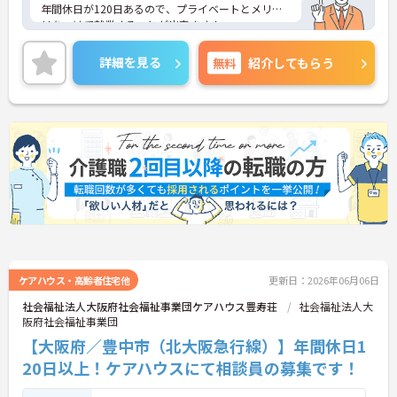
年間休日が120日あるので、プライベートとメリハ
リをつけて就業することが出来ます！
ご興味ある方には、面接対策ポイントなど、さらに
詳細をお話しいたしますのでお気軽にご相談くださ
詳細を見る
無料
紹介してもらう
い！
ケアハウス・高齢者住宅他
更新日：2026年06月06日
社会福祉法人大阪府社会福祉事業団ケアハウス豊寿荘
社会福祉法人大
阪府社会福祉事業団
【大阪府／豊中市（北大阪急行線）】年間休日1
20日以上！ケアハウスにて相談員の募集です！