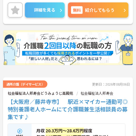
れから介護業界に挑戦したいという方にピッタリの
職場です◎ご興味のある方は、面接ポイントをお伝
詳細を見る
無料
紹介してもらう
えしますので、お気軽にご連絡ください。
通所介護（デイサービス）
更新日：2026年08月06日
社会福祉法人邦寿会どうみょうじ高殿苑
社会福祉法人邦寿会
【大阪府／藤井寺市】 駅近×マイカー通勤可◎
特別養護老人ホームにて介護職兼生活相談員の募
集です♪
月収
20.3万円～28.6万円
程度