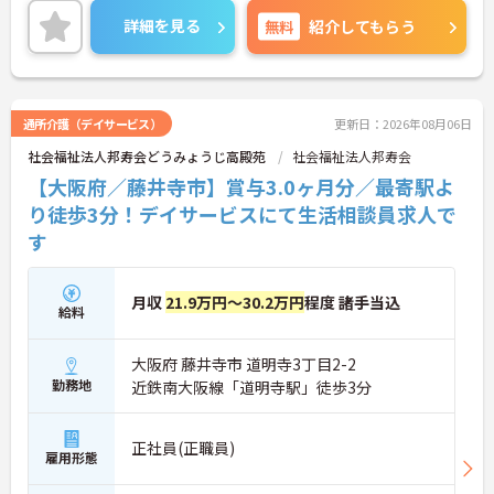
分・ＪＲおおさか東線城北公園通駅より徒歩約15
詳細を見る
無料
紹介してもらう
分。大阪市内はもちろん周辺地域からのアクセスも
◎研修制度充実の、働きやすい施設、法人です。
お休みは基本的に月9日、残業も月10時間ほどなの
で、プライベートや家庭を大切にしながら勤務でき
ます。
通所介護（デイサービス）
更新日：2026年08月06日
住宅手当や扶養手当などの諸手当が充実しており、
社会福祉法人邦寿会どうみょうじ高殿苑
社会福祉法人邦寿会
安心の待遇面が魅力的です♪
また、最上階に利用者様が利用できるバーを設置し
【大阪府／藤井寺市】賞与3.0ヶ月分／最寄駅よ
て1ヶ月に2回バーを開放したり、
り徒歩3分！デイサービスにて生活相談員求人で
利用者様がご自宅と近い環境で過ごしていただける
す
ように、お部屋を和の作りにしたりと利用者様のた
めに様々な工夫をされていらっしゃいます。
ご興味がある方は是非一度マイナビまでお問い合わ
月収
21.9万円～30.2万円
程度 諸手当込
給料
せください。さらに詳細などお伝えします！
大阪府 藤井寺市 道明寺3丁目2-2
勤務地
近鉄南大阪線「道明寺駅」徒歩3分
正社員(正職員)
雇用形態