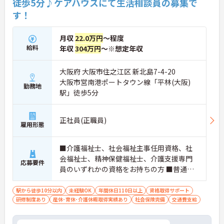
徒歩5分♪ケアハウスにて生活相談員の募集で
す！
月収
22.0万円
～程度
給料
年収
304万円
～※想定年収
大阪府 大阪市住之江区 新北島7-4-20
大阪市営南港ポートタウン線「平林(大阪)
勤務地
駅」徒歩5分
正社員(正職員)
雇用形態
■介護福祉士、社会福祉主事任用資格、社
会福祉士、精神保健福祉士、介護支援専門
応募要件
員のいずれかの資格をお持ちの方 ■普通自
動車運転免許（AT限定可） ■求める人財 ・
相手の立場に立って物事を考えることがで
駅から徒歩10分以内
未経験OK
年間休日110日以上
資格取得サポート
研修制度あり
産休･育休･介護休暇取得実績あり
きる方 ・コミュニケーションをとることが
社会保険完備
交通費支給
得意な方 ・生活相談員のご経験のある方
（必須ではありません）