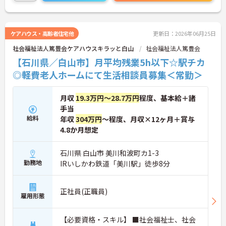
ケアハウス・高齢者住宅他
更新日：2026年06月25日
社会福祉法人篤豊会ケアハウスキラッと白山
社会福祉法人篤豊会
【石川県／白山市】月平均残業5h以下☆駅チカ
◎軽費老人ホームにて生活相談員募集＜常勤＞
月収
19.3万円～28.7万円
程度、基本給＋諸
手当
給料
年収
304万円
～程度、月収×12ヶ月＋賞与
4.8か月想定
石川県 白山市 美川和波町カ1-3
勤務地
IRいしかわ鉄道「美川駅」徒歩8分
正社員(正職員)
雇用形態
【必要資格・スキル】 ■社会福祉士、社会