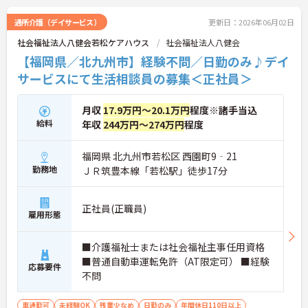
通所介護（デイサービス）
更新日：2026年06月02日
社会福祉法人八健会若松ケアハウス
社会福祉法人八健会
【福岡県／北九州市】経験不問／日勤のみ♪デイ
サービスにて生活相談員の募集＜正社員＞
月収
17.9万円～20.1万円
程度※諸手当込
給料
年収
244万円～274万円
程度
福岡県 北九州市若松区 西園町9‐21
勤務地
ＪＲ筑豊本線「若松駅」徒歩17分
正社員(正職員)
雇用形態
■介護福祉士または社会福祉主事任用資格
■普通自動車運転免許（AT限定可） ■経験
応募要件
不問
車通勤可
未経験OK
残業少なめ
日勤のみ
年間休日110日以上