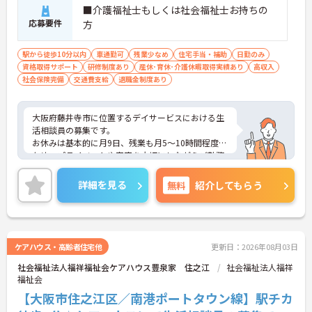
■介護福祉士もしくは社会福祉士お持ちの
応募要件
方
駅から徒歩10分以内
車通勤可
残業少なめ
住宅手当・補助
日勤のみ
資格取得サポート
研修制度あり
産休･育休･介護休暇取得実績あり
高収入
社会保険完備
交通費支給
退職金制度あり
大阪府藤井寺市に位置するデイサービスにおける生
活相談員の募集です。
お休みは基本的に月9日、残業も月5～10時間程度の
ため、プライベートや家庭を大切にしながらご勤務
いただけます！
ご興味のある方には、面接対策ポイントなど、さら
詳細を見る
無料
紹介してもらう
に詳細をお話しいたしますので、お気軽にご相談く
ださい。
ケアハウス・高齢者住宅他
更新日：2026年08月03日
社会福祉法人福祥福祉会ケアハウス豊泉家 住之江
社会福祉法人福祥
福祉会
【大阪市住之江区／南港ポートタウン線】駅チカ