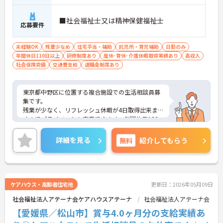
■社会福祉士又は精神保健福祉士
応募要件
未経験OK
残業少なめ
住宅手当・補助
託児所・育児補助
日勤のみ
年間休日110日以上
研修制度あり
産休･育休･介護休暇取得実績あり
高収入
社会保険完備
交通費支給
退職金制度あり
東京都中野区に位置する複合施設での生活相談員募
集です。
残業が少なく、リフレッシュ休暇が4日取得出来ま
すのでプライベートも充実できます。年間休日122
日とお休みが多い◎★職員用保育所あり！お子様の
いらっしゃる方も安心！
詳細を見る
無料
紹介してもらう
ご興味のある方はお気軽にお問い合わせ下さい。
ケアハウス・高齢者住宅他
更新日：2026年05月09日
社会福祉法人アテーナ会ケアハウスアテーナ
社会福祉法人アテーナ会
【愛媛県／松山市】賞与4.0ヶ月分の支給実績あ