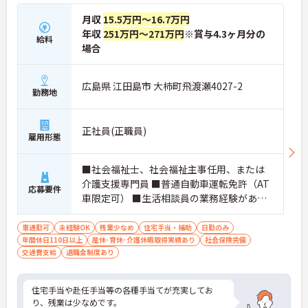
月収
15.5万円～16.7万円
年収
251万円～271万円
※賞与4.3ヶ月分の
給料
場合
広島県 江田島市 大柿町飛渡瀬4027-2
勤務地
正社員(正職員)
雇用形態
■社会福祉士、社会福祉主事任用、または
介護支援専門員 ■普通自動車運転免許（AT
応募要件
車限定可） ■生活相談員の業務経験がある
と尚良 ※未経験相談可
車通勤可
未経験OK
残業少なめ
住宅手当・補助
日勤のみ
年間休日110日以上
産休･育休･介護休暇取得実績あり
社会保険完備
交通費支給
退職金制度あり
住宅手当や赴任手当等の各種手当てが充実してお
り、残業は少なめです。