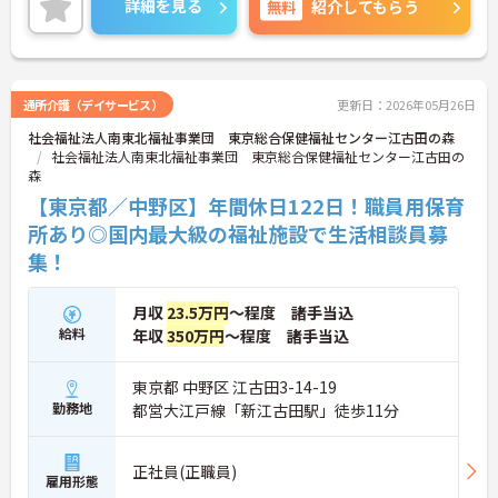
詳細を見る
無料
紹介してもらう
通所介護（デイサービス）
更新日：2026年05月26日
社会福祉法人南東北福祉事業団 東京総合保健福祉センター江古田の森
社会福祉法人南東北福祉事業団 東京総合保健福祉センター江古田の
森
【東京都／中野区】年間休日122日！職員用保育
所あり◎国内最大級の福祉施設で生活相談員募
集！
月収
23.5万円
～程度 諸手当込
給料
年収
350万円
～程度 諸手当込
東京都 中野区 江古田3-14-19
勤務地
都営大江戸線「新江古田駅」徒歩11分
正社員(正職員)
雇用形態