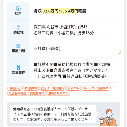
月収
32.6万円～35.4万円
程度
給料
愛知県 刈谷市 小垣江町白沢45
勤務地
名鉄三河線「小垣江駅」徒歩15分
正社員(正職員)
雇用形態
■経験不問■業務経験あれば尚可 ■介護福
祉士必須■介護支援専門員（ケアマネジャ
応募要件
ー）あれば尚可 ■普通自動車運転免許必須
■Word、Excelの基本操作できれば尚可
車通勤可
未経験OK
託児所・育児補助
日勤のみ
ボーナス・賞与あり
社会保険完備
交通費支給
退職金制度あり
愛知県刈谷市の特別養護老人ホーム併設のデイサー
ビスで生活相談員の募集です！利用可能な託児施設
ありで、ご家族のいる方でも安心して働くことがで
きます♪また、未経験の方でも応募可能なので、こ