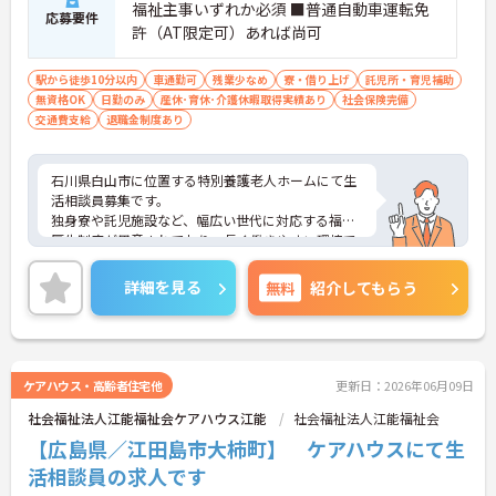
福祉主事いずれか必須 ■普通自動車運転免
応募要件
許（AT限定可）あれば尚可
駅から徒歩10分以内
車通勤可
残業少なめ
寮・借り上げ
託児所・育児補助
無資格OK
日勤のみ
産休･育休･介護休暇取得実績あり
社会保険完備
交通費支給
退職金制度あり
石川県白山市に位置する特別養護老人ホームにて生
活相談員募集です。
独身寮や託児施設など、幅広い世代に対応する福利
厚生制度が用意されており、長く働きやすい環境で
す。
ご興味のある方には、面接対策ポイントなど、さら
詳細を見る
無料
紹介してもらう
に詳細をお話いたしますので、お気軽にご相談くだ
さい。
ケアハウス・高齢者住宅他
更新日：2026年06月09日
社会福祉法人江能福祉会ケアハウス江能
社会福祉法人江能福祉会
【広島県／江田島市大柿町】 ケアハウスにて生
活相談員の求人です