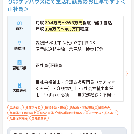
り◎ケアハウスにて生活相談員のお仕事です♪＜
正社員＞
月収
20.4万円～26.3万円
程度※諸手当込
給料
年収
308万円～403万円
程度
愛媛県 松山市 保免中3丁目3-23
勤務地
伊予鉄道郡中線「余戸駅」徒歩17分
正社員(正職員)
雇用形態
■社会福祉士・介護支援専門員（ケアマネ
ジャー）・介護福祉士・s社会福祉主事任
応募要件
用：いずれか必須 ■実務経験：不問
※PCスキル：PC基本操作 ■普通自動
車運転免許（AT限定可）：必須
車通勤可
残業少なめ
住宅手当・補助
託児所・育児補助
日勤のみ
年間休日110日以上
産休･育休･介護休暇取得実績あり
ボーナス・賞与あり
社会保険完備
交通費支給