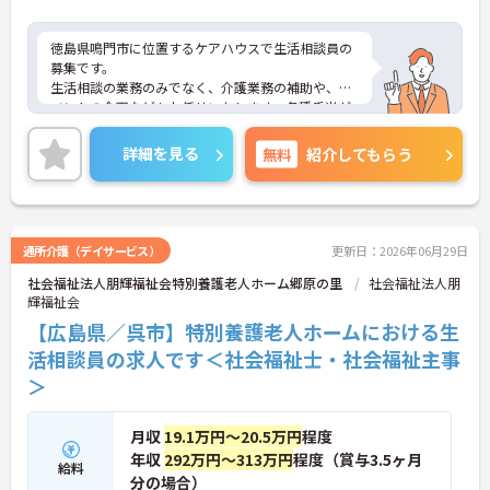
徳島県鳴門市に位置するケアハウスで生活相談員の
募集です。
生活相談の業務のみでなく、介護業務の補助や、イ
ベントの企画などもお任せいたします。各種手当が
充実しており就業環境も抜群です♪
ご興味のある方には、面接対策ポイントなど、さら
詳細を見る
無料
紹介してもらう
に詳細をお話しいたしますのでお気軽にご相談くだ
さい！
通所介護（デイサービス）
更新日：2026年06月29日
社会福祉法人朋輝福祉会特別養護老人ホーム郷原の里
社会福祉法人朋
輝福祉会
【広島県／呉市】特別養護老人ホームにおける生
活相談員の求人です＜社会福祉士・社会福祉主事
＞
月収
19.1万円～20.5万円
程度
年収
292万円～313万円
程度（賞与3.5ヶ月
給料
分の場合）