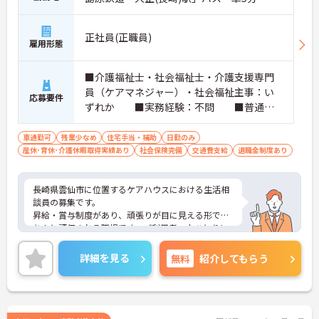
正社員(正職員)
雇用形態
■介護福祉士・社会福祉士・介護支援専門
員（ケアマネジャー）・社会福祉主事：い
応募要件
ずれか ■実務経験：不問 ■普通自
動車運転免許（AT限定可）：必須
車通勤可
残業少なめ
住宅手当・補助
日勤のみ
産休･育休･介護休暇取得実績あり
社会保険完備
交通費支給
退職金制度あり
長崎県雲仙市に位置するケアハウスにおける生活相
談員の募集です。
昇給・賞与制度があり、頑張りが目に見える形でき
ちんと評価される職場です。ご利用者一人ひとりに
寄り添って、その方に合わせたサービスの提供を行
っていただける方を募集しています。
詳細を見る
無料
紹介してもらう
ご興味のある方には、面接対策ポイントなど、さら
に詳細をご案内しますのでお気軽にご相談くださ
い！