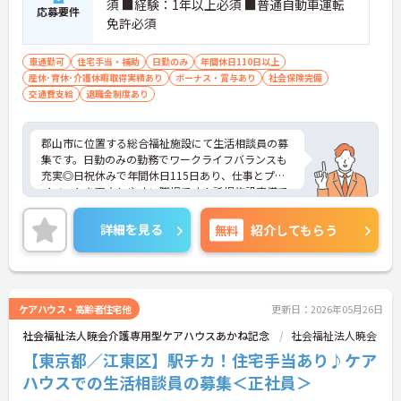
須 ■経験：1年以上必須 ■普通自動車運転
応募要件
免許必須
車通勤可
住宅手当・補助
日勤のみ
年間休日110日以上
産休･育休･介護休暇取得実績あり
ボーナス・賞与あり
社会保険完備
交通費支給
退職金制度あり
郡山市に位置する総合福祉施設にて生活相談員の募
集です。日勤のみの勤務でワークライフバランスも
充実◎日祝休みで年間休日115日あり、仕事とプラ
イベートを両立しやすい職場です！託児施設完備で
育児休業・介護休業の取得実績も豊富。ライフステ
ージが変わっても長く安心して働ける環境が整って
詳細を見る
無料
紹介してもらう
います♪お持ちの業務経験や資格をぜひ職場で活か
してみませんか？ご興味ある方は面接ポイントをお
伝えしますので、お気軽にご連絡ください。
ケアハウス・高齢者住宅他
更新日：2026年05月26日
社会福祉法人暁会介護専用型ケアハウスあかね記念
社会福祉法人暁会
【東京都／江東区】駅チカ！住宅手当あり♪ケア
ハウスでの生活相談員の募集＜正社員＞