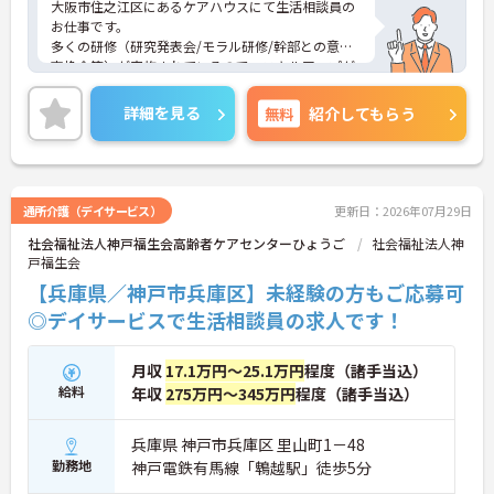
大阪市住之江区にあるケアハウスにて生活相談員の
お仕事です。
多くの研修（研究発表会/モラル研修/幹部との意見
交換会等）が実施されているので、スキルアップが
図りやすい環境です！
ご興味ある方には、面接対策ポイントなど、さらに
詳細を見る
無料
紹介してもらう
詳細をお話しいたしますのでお気軽にご相談くださ
い。
通所介護（デイサービス）
更新日：2026年07月29日
社会福祉法人神戸福生会高齢者ケアセンターひょうご
社会福祉法人神
戸福生会
【兵庫県／神戸市兵庫区】未経験の方もご応募可
◎デイサービスで生活相談員の求人です！
月収
17.1万円～25.1万円
程度（諸手当込）
給料
年収
275万円～345万円
程度（諸手当込）
兵庫県 神戸市兵庫区 里山町1－48
勤務地
神戸電鉄有馬線「鵯越駅」徒歩5分