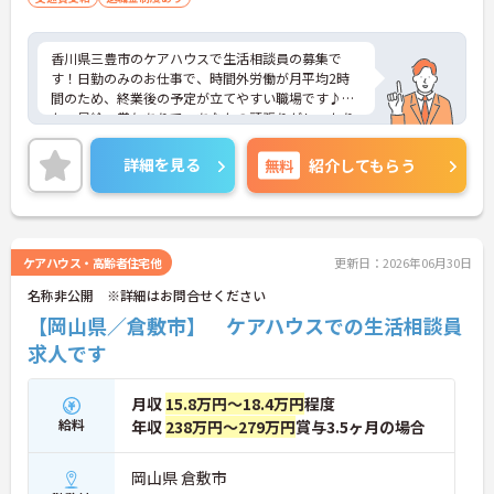
香川県三豊市のケアハウスで生活相談員の募集で
す！日勤のみのお仕事で、時間外労働が月平均2時
間のため、終業後の予定が立てやすい職場です♪ま
た、昇給・賞与ありで、あなたの頑張りがしっかり
評価されます◎ご興味のある方は、面接ポイントを
お伝えしますので、お気軽にご連絡ください。
詳細を見る
無料
紹介してもらう
ケアハウス・高齢者住宅他
更新日：2026年06月30日
名称非公開 ※詳細はお問合せください
【岡山県／倉敷市】 ケアハウスでの生活相談員
求人です
月収
15.8万円～18.4万円
程度
給料
年収
238万円～279万円
賞与3.5ヶ月の場合
岡山県 倉敷市