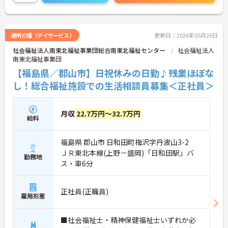
さい。
通所介護（デイサービス）
更新日：2026年05月26日
社会福祉法人南東北福祉事業団総合南東北福祉センター
社会福祉法人
南東北福祉事業団
【福島県／郡山市】日祝休みの日勤♪残業ほぼな
し！総合福祉施設での生活相談員募集＜正社員＞
月収
22.7万円～32.7万円
給料
福島県 郡山市 日和田町梅沢字丹波山3-2
ＪＲ東北本線(上野－盛岡)「日和田駅」バ
勤務地
ス・車6分
正社員(正職員)
雇用形態
■社会福祉士・精神保健福祉士いずれか必