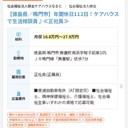
社会福祉法人緑会ケアハウスなると
社会福祉法人緑会
【徳島県／鳴門市】年間休日112日！ケアハウス
で生活相談員♪≪正社員≫
月収
16.8万円～27.9万円
給料
徳島県 鳴門市 撫養町南浜字蛭子前東105
勤務地
ＪＲ鳴門線「撫養駅」徒歩7分
正社員(正職員)
雇用形態
■普通自動車免許（AT限定可） ■社会福祉
士、精神保健福祉士、介護福祉士、社会福
応募要件
祉主事いずれかの資格で応募可能
駅から徒歩10分以内
車通勤可
住宅手当・補助
日勤のみ
年間休日110日以上
産休･育休･介護休暇取得実績あり
社会保険完備
交通費支給
退職金制度あり