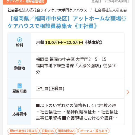
ケアハウス・高齢者住宅他
更新日：2026年05月08日
社会福祉法人桜花会ライフケア大手門ケアハウス
社会福祉法人桜花会
【福岡県／福岡市中央区】アットホームな職場◎
ケアハウスで相談員募集★《正社員》
月収
18.0万円～22.0万円
《基本給》
給料
福岡県 福岡市中央区 大手門2‐5‐15
福岡市地下鉄空港線「大濠公園駅」徒歩10
勤務地
分
正社員(正職員)
雇用形態
■以下のいずれかの資格もしくは経験必須
・社会福祉士 ・精神保健福祉士 ・社会福祉
応募要件
主事任用資格 ■介護現場における介護経験
があれば尚可 ■普通自動車運転免許（AT限
定可）あれば尚可
駅から徒歩10分以内
日勤のみ
研修制度あり
ボーナス・賞与あり