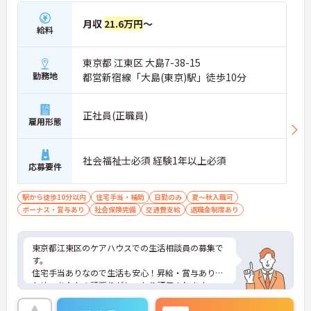
月収
21.6万円
～
給料
東京都 江東区 大島7-38-15
勤務地
都営新宿線「大島(東京)駅」徒歩10分
正社員(正職員)
雇用形態
社会福祉士必須 経験1年以上必須
応募要件
駅から徒歩10分以内
住宅手当・補助
日勤のみ
夏～秋入職可
ボーナス・賞与あり
社会保険完備
交通費支給
退職金制度あり
東京都江東区のケアハウスでの生活相談員の募集で
す。
住宅手当ありなので生活も安心！昇給・賞与ありの
ため、あなたの頑張りがしっかり評価されます。
ご興味のある方は、面接のポイントをお伝えします
のでお気軽にお問い合せください。