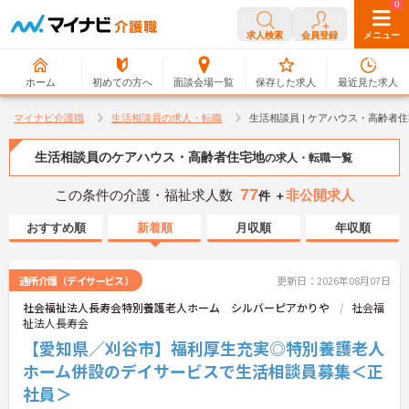
0
0
求人検索
会員登録
メニュー
ホーム
初めての方へ
面談会場一覧
保存した求人
最近見た求人
マイナビ介護職
生活相談員の求人・転職
生活相談員 | ケアハウス・高齢者
生活相談員のケアハウス・高齢者住宅地
の求人・転職一覧
77
この条件の介護・福祉求人数
非公開求人
件 ＋
おすすめ順
新着順
月収順
年収順
通所介護（デイサービス）
更新日：2026年08月07日
社会福祉法人長寿会特別養護老人ホーム シルバーピアかりや
社会福
祉法人長寿会
【愛知県／刈谷市】福利厚生充実◎特別養護老人
ホーム併設のデイサービスで生活相談員募集＜正
社員＞