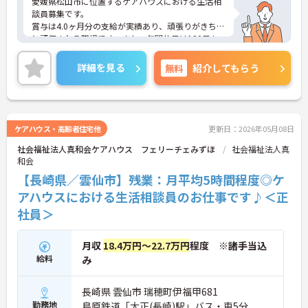
愛媛県松山市に位置するケアハウスにおける生活相
談員募集です。
賞与は4.0ヶ月分の支給が実績あり、頑張りがきちん
と評価される職場です。また、年間休日は120日も
あり、プライベートを大切にしながらご勤務いただ
けます。子育て支援も充実しており、育児休業取得
詳細を見る
無料
紹介してもらう
実績や利用可能な託児所があります。
ご興味のある方には、面接対策ポイントなど、さら
に詳細をお話しいたしますのでお気軽にご相談くだ
さい！
ケアハウス・高齢者住宅他
更新日：2026年05月08日
社会福祉法人真和会ケアハウス フェリーチェみずほ
社会福祉法人真
和会
【長崎県／雲仙市】残業：月平均5時間程度◎ケ
アハウスにおける生活相談員のお仕事です♪＜正
社員＞
月収
18.4万円～22.7万円
程度 ※諸手当込
給料
み
長崎県 雲仙市 瑞穂町伊福甲681
勤務地
島原鉄道「大正(長崎)駅」バス・車5分