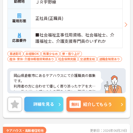
勤務地
ＪＲ宇野線
正社員(正職員)
雇用形態
■社会福祉主事任用資格、社会福祉士、介
応募要件
護福祉士、介護支援専門員のいずれか
車通勤可
未経験OK
残業少なめ
寮・借り上げ
産休･育休･介護休暇取得実績あり
社会保険完備
交通費支給
退職金制度あり
岡山県倉敷市にあるケアハウスにて介護職員の募集
です。
利用者の方に合わせて優しく寄り添ったケアを大切
に、働きがいを感じられる明るく楽しい職場を目指
しています。
ご興味ある方には、面接対策ポイントなど、さらに
詳細を見る
無料
紹介してもらう
詳細をお話しいたしますのでお気軽にご相談くださ
い！
ケアハウス・高齢者住宅他
更新日：2026年06月29日