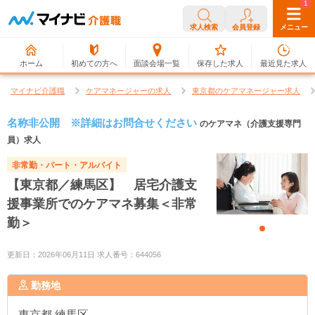
0
1
求人検索
会員登録
メニュー
ホーム
初めての方へ
面談会場一覧
保存した求人
最近見た求人
マイナビ介護職
ケアマネージャーの求人
東京都のケアマネージャー求人
名称非公開 ※詳細はお問合せください
のケアマネ（介護支援専門
員）求人
非常勤・パート・アルバイト
【東京都／練馬区】 居宅介護支
援事業所でのケアマネ募集＜非常
勤＞
更新日：2026年06月11日 求人番号：644056
勤務地
東京都
練馬区