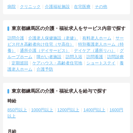
病院
クリニック
介護福祉施設
在宅医療
その他
東京都練馬区の介護・福祉求人をサービス内容で探す
訪問介護
介護老人保健施設（老健）
有料老人ホーム
サー
ビス付き高齢者向け住宅（サ高住）
特別養護老人ホーム（特
養）
通所介護（デイサービス）
デイケア（通所リハ）
グ
ループホーム
障がい者施設
訪問入浴
訪問看護
訪問診療
定期巡回
ケアハウス・高齢者住宅地
ショートステイ
養
護老人ホーム
介護予防
東京都練馬区の介護・福祉求人を給与で探す
時給
850円以上
1000円以上
1200円以上
1400円以上
1600円
以上
月給