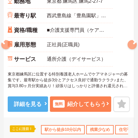
勤務地
東京都 練馬区 練馬2-27-7
最寄り駅
西武豊島線「豊島園駅」徒歩3分
資格/職種
■介護支援専門員（ケアマネジャー）必須 ■ケアマネ業務経験1年以上必須
雇用形態
正社員(正職員)
サービス
通所介護（デイサービス）
東京都練馬区に位置する特別養護老人ホームでケアマネジャーの募
集です。最寄駅から徒歩3分とアクセス良好で通勤ラクラク♪また、
賞与3.80ヶ月分実績あり！頑張りはしっかりと評価され還元されま
す◎ご興味のある方はご面接のポイントお伝えしますのでご気軽に
お問い合わせください。
詳細を見る
紹介してもらう
無料
ここに注目！
住宅手当・補助
日勤のみ
駅から徒歩10分以内
年間休日110日以上
残業少なめ
資格取得サポー
住宅手当