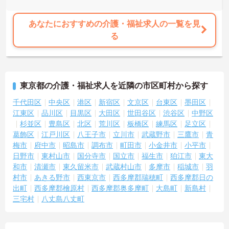
あなたにおすすめの介護・福祉求人の一覧を見
る
東京都の介護・福祉求人を近隣の市区町村から探す
千代田区
中央区
港区
新宿区
文京区
台東区
墨田区
江東区
品川区
目黒区
大田区
世田谷区
渋谷区
中野区
杉並区
豊島区
北区
荒川区
板橋区
練馬区
足立区
葛飾区
江戸川区
八王子市
立川市
武蔵野市
三鷹市
青
梅市
府中市
昭島市
調布市
町田市
小金井市
小平市
日野市
東村山市
国分寺市
国立市
福生市
狛江市
東大
和市
清瀬市
東久留米市
武蔵村山市
多摩市
稲城市
羽
村市
あきる野市
西東京市
西多摩郡瑞穂町
西多摩郡日の
出町
西多摩郡檜原村
西多摩郡奥多摩町
大島町
新島村
三宅村
八丈島八丈町