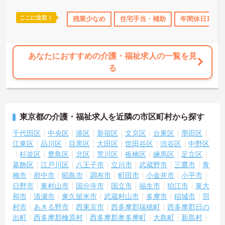
ここに注目！
日勤のみ
年間休日110日以上
残業少なめ
ブランクOK
住宅手当・補助
資格取得サポート
年間休日110
あなたにおすすめの介護・福祉求人の一覧を見
る
東京都の介護・福祉求人を近隣の市区町村から探す
千代田区
中央区
港区
新宿区
文京区
台東区
墨田区
江東区
品川区
目黒区
大田区
世田谷区
渋谷区
中野区
杉並区
豊島区
北区
荒川区
板橋区
練馬区
足立区
葛飾区
江戸川区
八王子市
立川市
武蔵野市
三鷹市
青
梅市
府中市
昭島市
調布市
町田市
小金井市
小平市
日野市
東村山市
国分寺市
国立市
福生市
狛江市
東大
和市
清瀬市
東久留米市
武蔵村山市
多摩市
稲城市
羽
村市
あきる野市
西東京市
西多摩郡瑞穂町
西多摩郡日の
出町
西多摩郡檜原村
西多摩郡奥多摩町
大島町
新島村