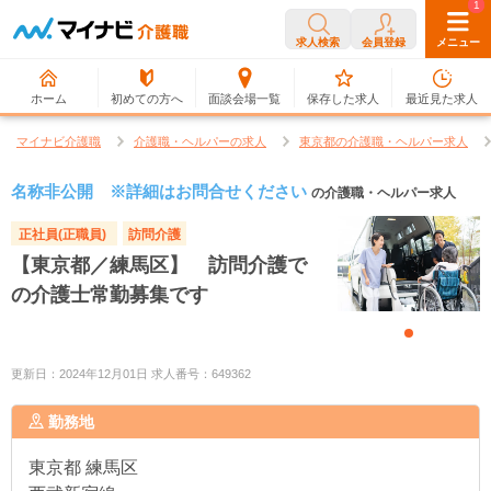
0
1
求人検索
会員登録
メニュー
ホーム
初めての方へ
面談会場一覧
保存した求人
最近見た求人
マイナビ介護職
介護職・ヘルパーの求人
東京都の介護職・ヘルパー求人
名称非公開 ※詳細はお問合せください
の介護職・ヘルパー求人
正社員(正職員)
訪問介護
【東京都／練馬区】 訪問介護で
の介護士常勤募集です
更新日：2024年12月01日 求人番号：649362
勤務地
東京都
練馬区