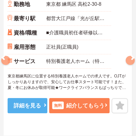
勤務地
東京都 練馬区 高松2-30-8
最寄り駅
都営大江戸線「光が丘駅」徒歩16分
資格/職種
■介護職員初任者研修以上必須
雇用形態
正社員(正職員)
サービス
特別養護老人ホーム（特養）
東京都練馬区に位置する特別養護老人ホームでの求人です。OJTが
しっかりありますので、安心してお仕事スタート可能です！また、
夏・冬にお休みが取得可能★ワークライフバランスもばっちりで
す。ご興味のある方には、面接対策ポイントなど、さらに詳細をご
案内しますのでお気軽にご相談ください！
詳細を見る
紹介してもらう
無料