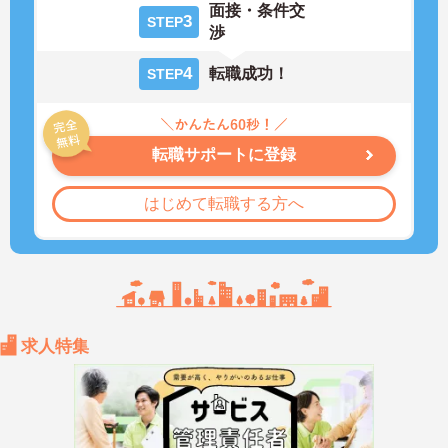
面接・条件交
3
STEP
渉
4
転職成功！
STEP
転職サポートに登録
はじめて転職する方へ
求人特集