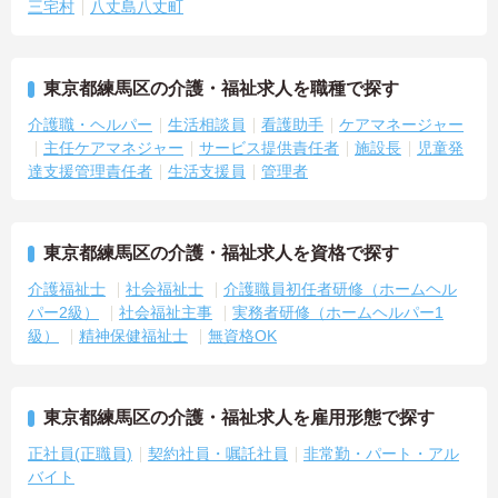
三宅村
八丈島八丈町
東京都練馬区の介護・福祉求人を職種で探す
介護職・ヘルパー
生活相談員
看護助手
ケアマネージャー
主任ケアマネジャー
サービス提供責任者
施設長
児童発
達支援管理責任者
生活支援員
管理者
東京都練馬区の介護・福祉求人を資格で探す
介護福祉士
社会福祉士
介護職員初任者研修（ホームヘル
パー2級）
社会福祉主事
実務者研修（ホームヘルパー1
級）
精神保健福祉士
無資格OK
東京都練馬区の介護・福祉求人を雇用形態で探す
正社員(正職員)
契約社員・嘱託社員
非常勤・パート・アル
バイト