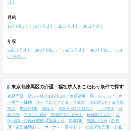
以上
月給
15万円以上
20万円以上
25万円以上
30万円以上
年収
250万円以上
300万円以上
350万円以上
400万円以上
50
0万円以上
東京都練馬区の介護・福祉求人をこだわり条件で探す
夜勤専従
駅から徒歩10分以内
車通勤可
寮・借り上げ
住
宅手当・補助
オープニングスタッフ募集
未経験OK
管理職
求人
無資格OK
高収入
年間休日110日以上
土日祝休
日
勤のみ
ブランクOK
資格取得サポート
研修制度あり
産
休･育休･介護休暇取得実績あり
新卒OK
残業少なめ
託児
所・育児補助あり
ボーナス・賞与あり
社会保険完備
交通