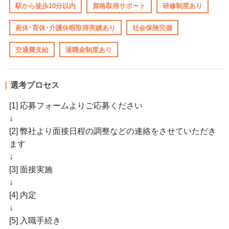
駅から徒歩10分以内
資格取得サポート
研修制度あり
産休･育休･介護休暇取得実績あり
社会保険完備
交通費支給
退職金制度あり
選考プロセス
[1] 応募フォームよりご応募ください
↓
[2] 弊社より面接日程の調整などの連絡をさせていただき
ます
↓
[3] 面接実施
↓
[4] 内定
↓
[5] 入職手続き