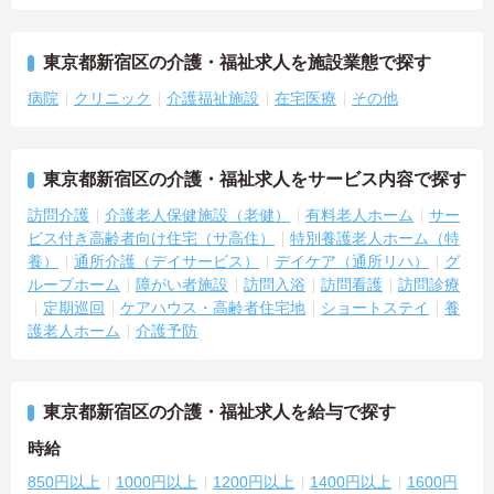
東京都新宿区の介護・福祉求人を施設業態で探す
病院
クリニック
介護福祉施設
在宅医療
その他
東京都新宿区の介護・福祉求人をサービス内容で探す
訪問介護
介護老人保健施設（老健）
有料老人ホーム
サー
ビス付き高齢者向け住宅（サ高住）
特別養護老人ホーム（特
養）
通所介護（デイサービス）
デイケア（通所リハ）
グ
ループホーム
障がい者施設
訪問入浴
訪問看護
訪問診療
定期巡回
ケアハウス・高齢者住宅地
ショートステイ
養
護老人ホーム
介護予防
東京都新宿区の介護・福祉求人を給与で探す
時給
850円以上
1000円以上
1200円以上
1400円以上
1600円