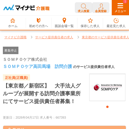
0
1
求人検索
会員登録
メニュー
ホーム
初めての方へ
面談会場一覧
保存した求人
最近見た求人
マイナビ介護職
サービス提供責任者の求人
東京都のサービス提供責任者求
募集停止
ＳＯＭＰＯケア株式会社
ＳＯＭＰＯケア高田馬場 訪問介護
のサービス提供責任者求人
正社員(正職員)
【東京都／新宿区】 大手法人グ
ループが展開する訪問介護事業所
にてサービス提供責任者募集！
更新日：2026年04月17日 求人番号：667393