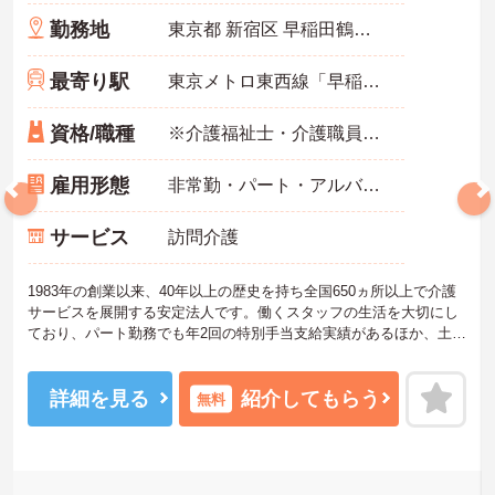
勤務地
東京都 新宿区 早稲田鶴巻町518番1 第8IKビル 4F・5F 401号室
最寄り駅
東京メトロ東西線「早稲田(メトロ)駅」徒歩4分
資格/職種
※介護福祉士・介護職員実務者研修・ホームヘルパー1級・介護職員基礎研修 いずれか必須 ■経験：不問
雇用形態
非常勤・パート・アルバイト
サービス
訪問介護
1983年の創業以来、40年以上の歴史を持ち全国650ヵ所以上で介護
サービスを展開する安定法人です。働くスタッフの生活を大切にし
ており、パート勤務でも年2回の特別手当支給実績があるほか、土日
祝日の時給アップや独自の福利厚生制度など、収入面・待遇面での
手厚いサポートを用意しています。「くるみん」認定企業として週3
日からの柔軟なシフトに対応し、ご家庭と両立しながら無理なく活
詳細を見る
紹介してもらう
無料
躍できます。髪色やネイルも自由で個性を尊重する社風のため、の
びのびとお仕事に取り組めます。資格取得支援制度も完備してお
り、有資格者の方がご自身のペースでキャリアを磨き、自分らしい
働き方を実現できる安心の環境が整っています。