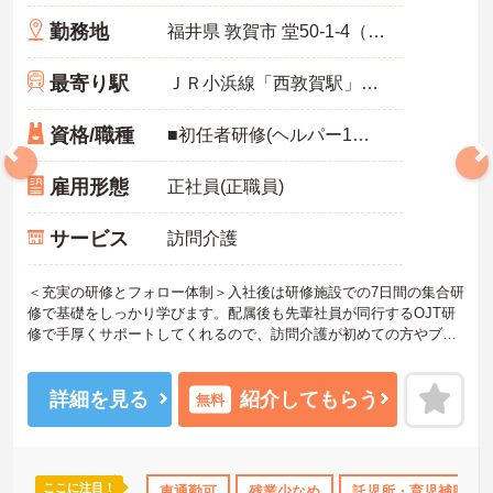
勤務地
福井県 敦賀市 堂50-1-4（長沢）日経ビル1F
最寄り駅
ＪＲ小浜線「西敦賀駅」バス・車4分
資格/職種
■初任者研修(ヘルパー1級・2級)以上の資格をお持ちの方 ■スマートフォン所持必須（業務に使用するため） ■普通運転免許必須（AT可） ※未経験可
雇用形態
正社員(正職員)
サービス
訪問介護
＜充実の研修とフォロー体制＞入社後は研修施設での7日間の集合研
修で基礎をしっかり学びます。配属後も先輩社員が同行するOJT研
修で手厚くサポートしてくれるので、訪問介護が初めての方やブラ
ンクがある方も安心してスタートできます。定期的なフォローアッ
プ研修もあり、日々の業務で生まれた不安や悩みを解消しながら、
着実に成長していける職場です。
詳細を見る
紹介してもらう
無料
＜幅広い世代が在籍♪＞若手から60代のベテランまで、幅広い年齢層
のスタッフが活躍しています。世代を超えて協力し合う風土があ
り、困ったときには相談しやすい環境です。また、月8～10日の休日
や年間公休110日に加え、有給休暇も取得しやすい体制が整ってお
ここに注目！
ランクOK
資格取得サポート
車通勤可
研修制度あり
残業少なめ
託児所・育児補助
産休･育休･介護休暇