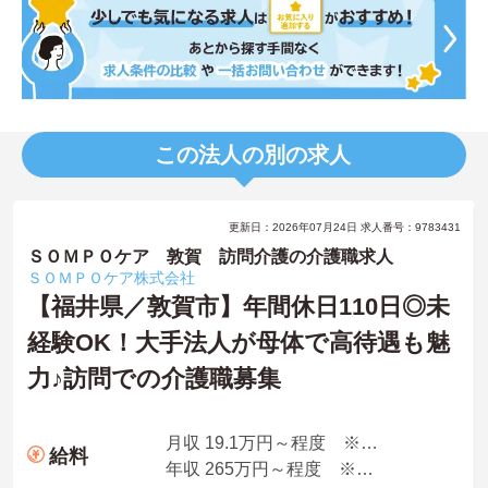
この法人の別の求人
更新日：2026年07月24日 求人番号：9783431
ＳＯＭＰＯケア 敦賀 訪問介護の介護職求人
ＳＯＭＰＯケア株式会社
【福井県／敦賀市】年間休日110日◎未
経験OK！大手法人が母体で高待遇も魅
力♪訪問での介護職募集
月収 19.1万円～程度 ※諸手当込み
給料
年収 265万円～程度 ※想定年収