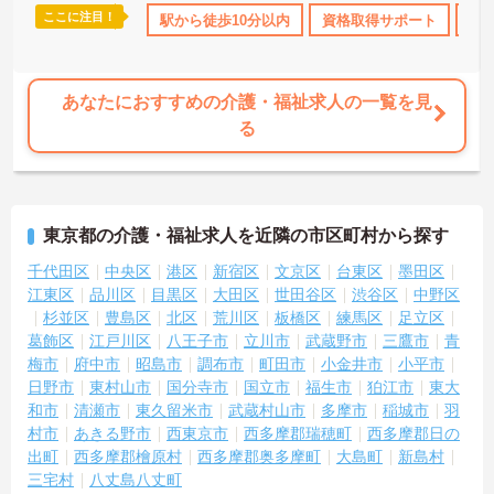
ここに注目！
のみ
年間休日110日以上
駅から徒歩10分以内
ボーナス・賞与あり
資格取得サポート
社会保険完備
研
★おすすめPOINT★
【柔軟な働き方と自分らしさの尊重】
・週3日以上から勤務日数や時間の相談が可能です
・髪色やネイルが自由で個性を活かして働けます
あなたにおすすめの介護・福祉求人の一覧を見
・くるみん認定取得で子育て世代をサポートしています
る
【充実した手当と独自の福利厚生】
・パート勤務でも年2回の特別手当支給実績があります
・土日祝日勤務は時給が100円アップします
・結婚・出生・入学のお祝い金や宿泊補助などの独自福利厚生が利
東京都の介護・福祉求人を近隣の市区町村から探す
用できます
千代田区
中央区
港区
新宿区
文京区
台東区
墨田区
【大手ならではの教育体制と安定基盤】
江東区
品川区
目黒区
大田区
世田谷区
渋谷区
中野区
・全国展開する法人の強固な経営基盤のもとで働けます
杉並区
豊島区
北区
荒川区
板橋区
練馬区
足立区
・資格取得や自己啓発を支援する制度が整っています
葛飾区
江戸川区
八王子市
立川市
武蔵野市
三鷹市
青
・スマートフォン貸与により業務効率化を進めています
梅市
府中市
昭島市
調布市
町田市
小金井市
小平市
日野市
東村山市
国分寺市
国立市
福生市
狛江市
東大
和市
清瀬市
東久留米市
武蔵村山市
多摩市
稲城市
羽
村市
あきる野市
西東京市
西多摩郡瑞穂町
西多摩郡日の
出町
西多摩郡檜原村
西多摩郡奥多摩町
大島町
新島村
三宅村
八丈島八丈町