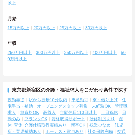
以上
月給
15万円以上
20万円以上
25万円以上
30万円以上
年収
250万円以上
300万円以上
350万円以上
400万円以上
50
0万円以上
東京都新宿区の介護・福祉求人をこだわり条件で探す
夜勤専従
駅から徒歩10分以内
車通勤可
寮・借り上げ
住
宅手当・補助
オープニングスタッフ募集
未経験OK
管理職
求人
無資格OK
高収入
年間休日110日以上
土日祝休
日
勤のみ
ブランクOK
資格取得サポート
研修制度あり
産
休･育休･介護休暇取得実績あり
新卒OK
残業少なめ
託児
所・育児補助あり
ボーナス・賞与あり
社会保険完備
交通