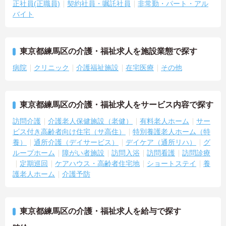
正社員(正職員)
契約社員・嘱託社員
非常勤・パート・アル
バイト
東京都練馬区の介護・福祉求人を施設業態で探す
病院
クリニック
介護福祉施設
在宅医療
その他
東京都練馬区の介護・福祉求人をサービス内容で探す
訪問介護
介護老人保健施設（老健）
有料老人ホーム
サー
ビス付き高齢者向け住宅（サ高住）
特別養護老人ホーム（特
養）
通所介護（デイサービス）
デイケア（通所リハ）
グ
ループホーム
障がい者施設
訪問入浴
訪問看護
訪問診療
定期巡回
ケアハウス・高齢者住宅地
ショートステイ
養
護老人ホーム
介護予防
東京都練馬区の介護・福祉求人を給与で探す