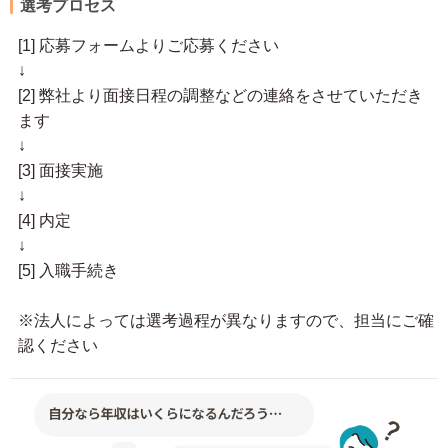
選考プロセス
[1] 応募フォームよりご応募ください
↓
[2] 弊社より面接日程の調整などの連絡をさせていただき
ます
↓
[3] 面接実施
↓
[4] 内定
↓
[5] 入職手続き
※法人によっては選考過程が異なりますので、担当にご確
認ください