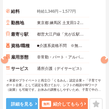
給料
時給1,346円～1,577円
勤務地
東京都 練馬区 土支田1-20-11
最寄り駅
都営大江戸線「光が丘駅」徒歩14分
資格/職種
■介護系資格不問 ※無資格者:入社半年以内に会社負担で認知症介護基礎研修受講 ■経験不問
雇用形態
非常勤・パート・アルバイト
サービス
通所介護（デイサービス）
＜家庭やプライベートと両立◎「くるみん」認定企業＞「子育てサ
ポート企業」として認定を受けており、シフトの相談やWワーク
（副業）も可能です。お休みの調整もしやすいため、子育て中の方
や主婦・主夫の方も無理なく活躍しています。夜勤がなく、日勤中
心のデイサービスなので生活リズムも整えやすく、プライベートな
時間もしっかり確保できる働きやすい職場です。
詳細を見る
紹介してもらう
無料
＜ありがとう」が嬉しい！工夫とアイデアが活きる仕事＞食事や入