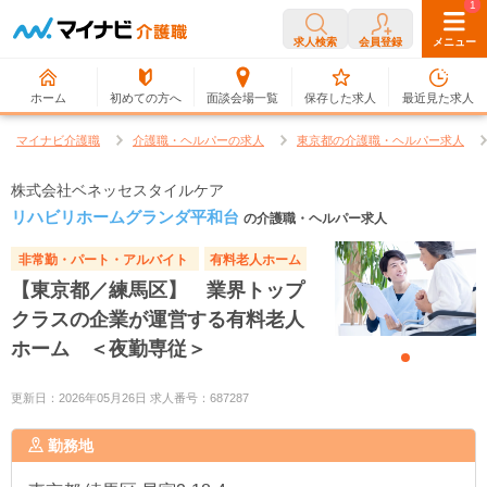
0
1
求人検索
会員登録
メニュー
ホーム
初めての方へ
面談会場一覧
保存した求人
最近見た求人
マイナビ介護職
介護職・ヘルパーの求人
東京都の介護職・ヘルパー求人
株式会社ベネッセスタイルケア
リハビリホームグランダ平和台
の介護職・ヘルパー求人
非常勤・パート・アルバイト
有料老人ホーム
【東京都／練馬区】 業界トップ
クラスの企業が運営する有料老人
ホーム ＜夜勤専従＞
更新日：2026年05月26日 求人番号：687287
勤務地