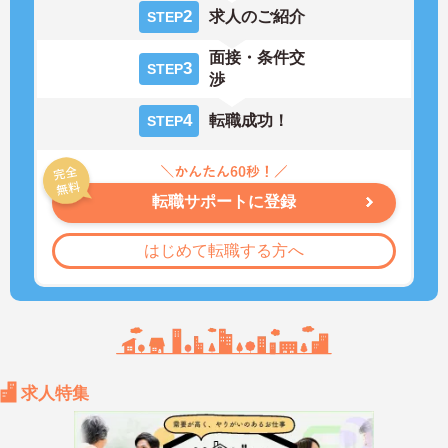
2
求人のご紹介
STEP
面接・条件交
3
STEP
渉
4
転職成功！
STEP
転職サポートに登録
はじめて転職する方へ
求人特集