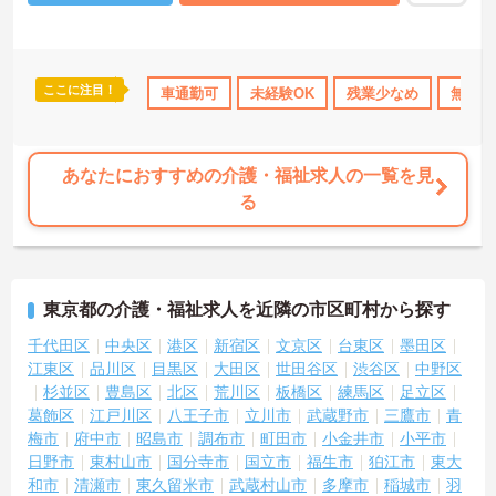
浴の介助だけでなく、レクリエーションの企画や実施も大切なお仕
事です。「どんな工夫をしたら喜んでいただけるか」をスタッフみ
んなで考え、アイデアを形にしていきます。お客様から直接「あり
がとう」と感謝の言葉をいただけたり、信頼関係が深まっていく喜
ここに注目！
OK
日勤のみ
年間休日110日以上
車通勤可
未経験OK
ブランクOK
残業少なめ
資格取得サポ
無資格
びを感じられるのが大きなやりがいです。介護度が比較的高くない
ため、身体への負担が少なめなのも特徴です。
あなたにおすすめの介護・福祉求人の一覧を見
る
東京都の介護・福祉求人を近隣の市区町村から探す
千代田区
中央区
港区
新宿区
文京区
台東区
墨田区
江東区
品川区
目黒区
大田区
世田谷区
渋谷区
中野区
杉並区
豊島区
北区
荒川区
板橋区
練馬区
足立区
葛飾区
江戸川区
八王子市
立川市
武蔵野市
三鷹市
青
梅市
府中市
昭島市
調布市
町田市
小金井市
小平市
日野市
東村山市
国分寺市
国立市
福生市
狛江市
東大
和市
清瀬市
東久留米市
武蔵村山市
多摩市
稲城市
羽