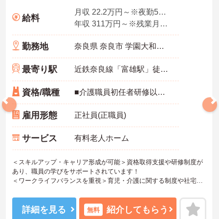
月収 22.2万円～※夜勤5回想定
給料
年収 311万円～※残業月10時間、夜勤平均5回、各種手当・賞与を含んだ例です
勤務地
奈良県 奈良市 学園大和町5-748-1
最寄り駅
近鉄奈良線「富雄駅」徒歩12分
資格/職種
■介護職員初任者研修以上 ※無資格の方も応募可（資格支援制度あり）
雇用形態
正社員(正職員)
サービス
有料老人ホーム
＜スキルアップ・キャリア形成が可能＞資格取得支援や研修制度が
あり、職員の学びをサポートされています！
＜ワークライフバランスを重視＞育児・介護に関する制度や社宅制
度、各種手当など、長く安心して働きやすい環境が整っています。
＜寄り添ったケアの実施＞利用者さまに深く寄り添ったサービスの
提供を目指し、職員の専門性を高めるような人材育成にも注力され
詳細を見る
紹介してもらう
無料
ています。