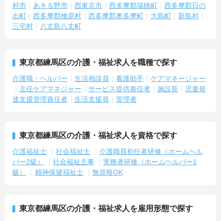
村市
あきる野市
西東京市
西多摩郡瑞穂町
西多摩郡日の
出町
西多摩郡檜原村
西多摩郡奥多摩町
大島町
新島村
三宅村
八丈島八丈町
東京都練馬区の介護・福祉求人を職種で探す
介護職・ヘルパー
生活相談員
看護助手
ケアマネージャー
主任ケアマネジャー
サービス提供責任者
施設長
児童発
達支援管理責任者
生活支援員
管理者
東京都練馬区の介護・福祉求人を資格で探す
介護福祉士
社会福祉士
介護職員初任者研修（ホームヘル
パー2級）
社会福祉主事
実務者研修（ホームヘルパー1
級）
精神保健福祉士
無資格OK
東京都練馬区の介護・福祉求人を雇用形態で探す