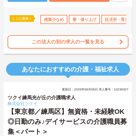
ご興味のある方には、面接対策ポイント等、さらに詳細をお話しし
ますのでお気軽にご相談ください！
ここに注目！
なめ
寮・借り上げ
残業少なめ
託児所・育児補助
寮・借り上げ
無資格OK
託児所・育児補
年間休日11
この法人の別の求人の一覧を見る
あなたにおすすめの介護・福祉求人
更新日：2026年08月06日 求人番号：10238307
ツクイ練馬光が丘の介護職求人
株式会社ツクイ
【東京都／練馬区】無資格・未経験OK
◎日勤のみ♪デイサービスの介護職員募
集＜パート＞