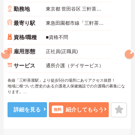
勤務地
東京都 世田谷区 三軒茶屋1-16-13
最寄り駅
東急田園都市線「三軒茶屋駅」徒歩5分
資格/職種
■資格不問
雇用形態
正社員(正職員)
サービス
通所介護（デイサービス）
各線「三軒茶屋駅」より徒歩5分の場所にありアクセス抜群！
地域に根づいた歴史のある介護老人保健施設での介護職の募集にな
ります。
ご興味のある方には、面接ポイントや求人の詳細などお話させて頂
きますので、お気軽にキャリアドバイザーまでお問い合わせ下さ
い。
詳細を見る
紹介してもらう
無料