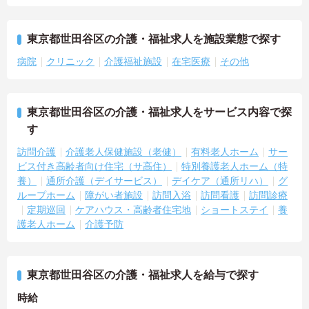
東京都世田谷区の介護・福祉求人を施設業態で探す
病院
クリニック
介護福祉施設
在宅医療
その他
東京都世田谷区の介護・福祉求人をサービス内容で探
す
訪問介護
介護老人保健施設（老健）
有料老人ホーム
サー
ビス付き高齢者向け住宅（サ高住）
特別養護老人ホーム（特
養）
通所介護（デイサービス）
デイケア（通所リハ）
グ
ループホーム
障がい者施設
訪問入浴
訪問看護
訪問診療
定期巡回
ケアハウス・高齢者住宅地
ショートステイ
養
護老人ホーム
介護予防
東京都世田谷区の介護・福祉求人を給与で探す
時給