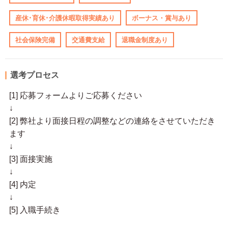
産休･育休･介護休暇取得実績あり
ボーナス・賞与あり
社会保険完備
交通費支給
退職金制度あり
選考プロセス
[1] 応募フォームよりご応募ください
↓
[2] 弊社より面接日程の調整などの連絡をさせていただき
ます
↓
[3] 面接実施
↓
[4] 内定
↓
[5] 入職手続き