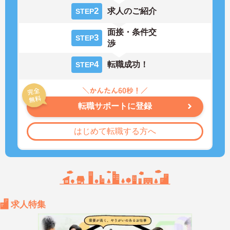
2
求人のご紹介
STEP
面接・条件交
3
STEP
渉
4
転職成功！
STEP
転職サポートに登録
はじめて転職する方へ
求人特集