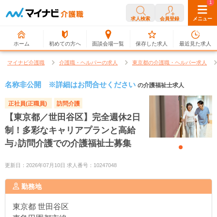
0
1
求人検索
会員登録
メニュー
ホーム
初めての方へ
面談会場一覧
保存した求人
最近見た求人
マイナビ介護職
介護職・ヘルパーの求人
東京都の介護職・ヘルパー求人
名称非公開 ※詳細はお問合せください
の介護福祉士求人
正社員(正職員)
訪問介護
【東京都／世田谷区】完全週休2日
制！多彩なキャリアプランと高給
与♪訪問介護での介護福祉士募集
更新日：2026年07月10日 求人番号：10247048
勤務地
東京都
世田谷区