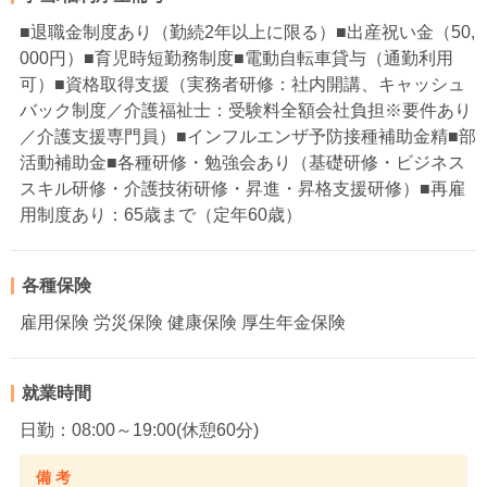
■退職金制度あり（勤続2年以上に限る）■出産祝い金（50,
000円）■育児時短勤務制度■電動自転車貸与（通勤利用
可）■資格取得支援（実務者研修：社内開講、キャッシュ
バック制度／介護福祉士：受験料全額会社負担※要件あり
／介護支援専門員）■インフルエンザ予防接種補助金精■部
活動補助金■各種研修・勉強会あり（基礎研修・ビジネス
スキル研修・介護技術研修・昇進・昇格支援研修）■再雇
用制度あり：65歳まで（定年60歳）
各種保険
雇用保険 労災保険 健康保険 厚生年金保険
就業時間
日勤：08:00～19:00(休憩60分)
備 考