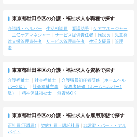
東京都世田谷区の介護・福祉求人を職種で探す
介護職・ヘルパー
生活相談員
看護助手
ケアマネージャー
主任ケアマネジャー
サービス提供責任者
施設長
児童発
達支援管理責任者
サービス管理責任者
生活支援員
管理
者
東京都世田谷区の介護・福祉求人を資格で探す
介護福祉士
社会福祉士
介護職員初任者研修（ホームヘル
パー2級）
社会福祉主事
実務者研修（ホームヘルパー1
級）
精神保健福祉士
無資格OK
東京都世田谷区の介護・福祉求人を雇用形態で探す
正社員(正職員)
契約社員・嘱託社員
非常勤・パート・アル
バイト