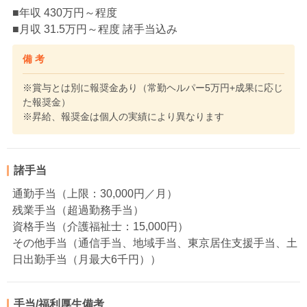
■年収 430万円～程度
■月収 31.5万円～程度 諸手当込み
備 考
※賞与とは別に報奨金あり（常勤ヘルパー5万円+成果に応じ
た報奨金）
※昇給、報奨金は個人の実績により異なります
諸手当
通勤手当（上限：30,000円／月）
残業手当（超過勤務手当）
資格手当（介護福祉士：15,000円）
その他手当（通信手当、地域手当、東京居住支援手当、土
日出勤手当（月最大6千円））
手当/福利厚生備考