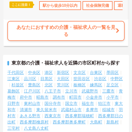
ここに注目！
所・育児補助
日勤のみ
駅から徒歩10分以内
年間休日110日以上
社会保険完備
ブランクOK
退職金
資格
あなたにおすすめの介護・福祉求人の一覧を見
る
東京都の介護・福祉求人を近隣の市区町村から探す
千代田区
中央区
港区
新宿区
文京区
台東区
墨田区
江東区
品川区
目黒区
大田区
世田谷区
渋谷区
中野区
杉並区
豊島区
北区
荒川区
板橋区
練馬区
足立区
葛飾区
江戸川区
八王子市
立川市
武蔵野市
三鷹市
青
梅市
府中市
昭島市
調布市
町田市
小金井市
小平市
日野市
東村山市
国分寺市
国立市
福生市
狛江市
東大
和市
清瀬市
東久留米市
武蔵村山市
多摩市
稲城市
羽
村市
あきる野市
西東京市
西多摩郡瑞穂町
西多摩郡日の
出町
西多摩郡檜原村
西多摩郡奥多摩町
大島町
新島村
三宅村
八丈島八丈町