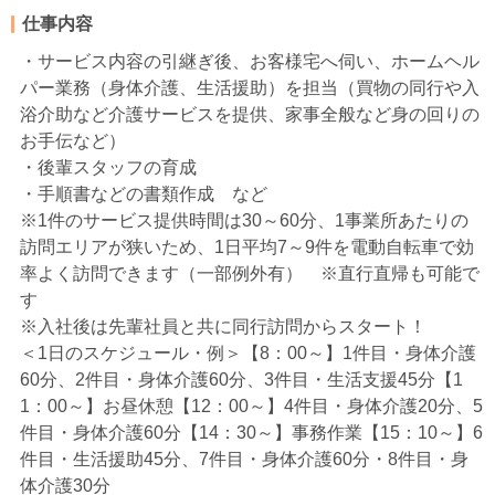
仕事内容
・サービス内容の引継ぎ後、お客様宅へ伺い、ホームヘル
パー業務（身体介護、生活援助）を担当（買物の同行や入
浴介助など介護サービスを提供、家事全般など身の回りの
お手伝など）
・後輩スタッフの育成
・手順書などの書類作成 など
※1件のサービス提供時間は30～60分、1事業所あたりの
訪問エリアが狭いため、1日平均7～9件を電動自転車で効
率よく訪問できます（一部例外有） ※直行直帰も可能で
す
※入社後は先輩社員と共に同行訪問からスタート！
＜1日のスケジュール・例＞【8：00～】1件目・身体介護
60分、2件目・身体介護60分、3件目・生活支援45分【1
1：00～】お昼休憩【12：00～】4件目・身体介護20分、5
件目・身体介護60分【14：30～】事務作業【15：10～】6
件目・生活援助45分、7件目・身体介護60分・8件目・身
体介護30分