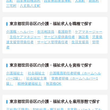
出町
西多摩郡檜原村
西多摩郡奥多摩町
大島町
新島村
三宅村
八丈島八丈町
東京都世田谷区の介護・福祉求人を職種で探す
介護職・ヘルパー
生活相談員
看護助手
ケアマネージャー
主任ケアマネジャー
サービス提供責任者
施設長
児童発
達支援管理責任者
サービス管理責任者
生活支援員
管理
者
東京都世田谷区の介護・福祉求人を資格で探す
介護福祉士
社会福祉士
介護職員初任者研修（ホームヘル
パー2級）
社会福祉主事
実務者研修（ホームヘルパー1
級）
精神保健福祉士
無資格OK
東京都世田谷区の介護・福祉求人を雇用形態で探す
正社員(正職員)
契約社員・嘱託社員
非常勤・パート・アル