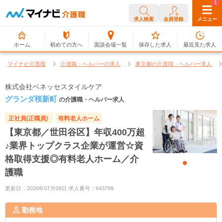
0
1
求人検索
会員登録
メニュー
ホーム
初めての方へ
面談会場一覧
保存した求人
最近見た求人
マイナビ介護職
介護職・ヘルパーの求人
東京都の介護職・ヘルパー求人
株式会社ベネッセスタイルケア
グランダ桜新町
の介護職・ヘルパー求人
正社員(正職員)
有料老人ホーム
【東京都／世田谷区】年収400万超
♪業界トップクラス企業が運営☆資
格取得支援◎有料老人ホーム／介
護職
更新日：2026年07月08日 求人番号：643799
勤務地