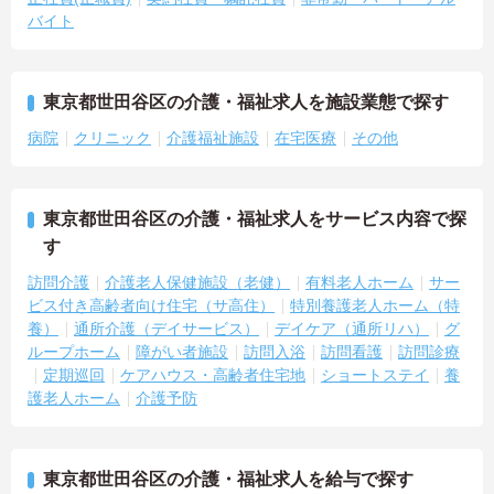
バイト
東京都世田谷区の介護・福祉求人を施設業態で探す
病院
クリニック
介護福祉施設
在宅医療
その他
東京都世田谷区の介護・福祉求人をサービス内容で探
す
訪問介護
介護老人保健施設（老健）
有料老人ホーム
サー
ビス付き高齢者向け住宅（サ高住）
特別養護老人ホーム（特
養）
通所介護（デイサービス）
デイケア（通所リハ）
グ
ループホーム
障がい者施設
訪問入浴
訪問看護
訪問診療
定期巡回
ケアハウス・高齢者住宅地
ショートステイ
養
護老人ホーム
介護予防
東京都世田谷区の介護・福祉求人を給与で探す