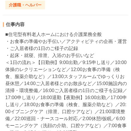
介護職・ヘルパー
仕事内容
■住宅型有料老人ホームにおける介護業務全般
・お食事の準備やお手伝い／アクティビティの企画・運営
・ご入居者様の1日のご様子の記録
・起床・就寝、排泄、入浴のお手伝いなど
＜1日の流れ＞【日勤例】9:00出勤／9:15申し送り／10:00
体操のレクリエーションなど／12:00お食事の準備（検
食、服薬介助など）／13:00スタッフルームでゆっくりお
昼休憩／14:00ご入居者様とのお散歩など／15:00施設内の
清掃・環境整備／16:00ご入居者様の1日のご様子を記録／
17:00申し送り／18:00退勤【夜勤例】16:00出勤／17:00申
し送り／18:00お食事の準備（検食、服薬介助など）／20:
00イブニングケア（排泄、口腔ケアなど）／21:00環境整
備／22:00巡回・ナースコール対応／2:00休憩/仮眠／6:00
モーニングケア（洗顔の介助、口腔ケアなど）／7:00食事