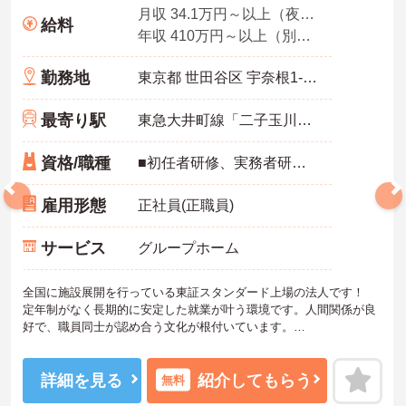
月収 34.1万円～以上（夜勤10回分・諸手当込み）
給料
年収 410万円～以上（別途賞与付与）
勤務地
東京都 世田谷区 宇奈根1-34-12
最寄り駅
東急大井町線「二子玉川駅」バス・車9分
資格/職種
■初任者研修、実務者研修のいずれかをお持ちの方 ■介護経験(3年以上)必須
雇用形態
正社員(正職員)
サービス
グループホーム
全国に施設展開を行っている東証スタンダード上場の法人です！
定年制がなく長期的に安定した就業が叶う環境です。人間関係が良
好で、職員同士が認め合う文化が根付いています。
ご興味のある方には、面接対策ポイントなど、さらに詳細をご案内
しますのでお気軽にご相談ください！
詳細を見る
紹介してもらう
無料