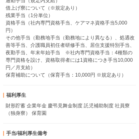
通勤手当（規定内支給）
借上げ寮について（※規定あり）
残業手当（1分単位）
資格手当（社内専門資格手当、ケアマネ資格手当5,000
円）
その他手当（勤務地手当（勤務地により異なる）、処遇改
善等手当、介護職員初任者研修手当、居住支援特別手当、
夜勤手当、年末年始手当 ※社内専門資格手当：4種類の
専門資格を設け、資格取得者には1資格につき手当10,000
円／月支給）
保育補助について（保育手当：10,000円 ※規定あり）
福利厚生
財形貯蓄 企業年金 慶弔見舞金制度 託児補助制度 社員寮
（独身寮） 保育園
手当/福利厚生備考