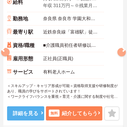
給料
年収 311万円～※残業月10時間、夜勤平均5回、各種手当・賞与を含んだ例です
勤務地
奈良県 奈良市 学園大和町5-748-1
最寄り駅
近鉄奈良線「富雄駅」徒歩12分
資格/職種
■介護職員初任者研修以上 ※無資格の方も応募可（資格支援制度あり）
雇用形態
正社員(正職員)
サービス
有料老人ホーム
＜スキルアップ・キャリア形成が可能＞資格取得支援や研修制度が
あり、職員の学びをサポートされています！
＜ワークライフバランスを重視＞育児・介護に関する制度や社宅制
度、各種手当など、長く安心して働きやすい環境が整っています。
＜寄り添ったケアの実施＞利用者さまに深く寄り添ったサービスの
提供を目指し、職員の専門性を高めるような人材育成にも注力され
詳細を見る
紹介してもらう
無料
ています。
ご興味のある方には、面接対策ポイント等、さらに詳細をお話しし