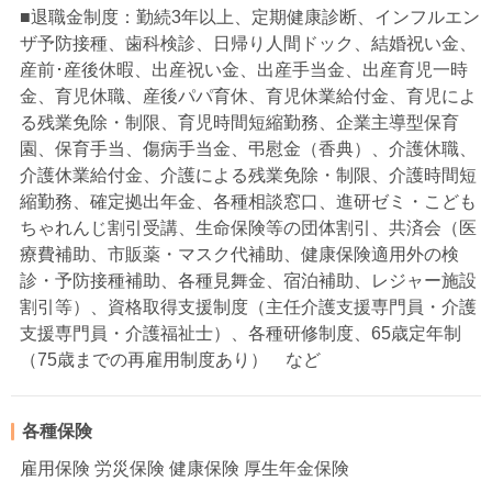
■退職金制度：勤続3年以上、定期健康診断、インフルエン
ザ予防接種、歯科検診、日帰り人間ドック、結婚祝い金、
産前･産後休暇、出産祝い金、出産手当金、出産育児一時
金、育児休職、産後パパ育休、育児休業給付金、育児によ
る残業免除・制限、育児時間短縮勤務、企業主導型保育
園、保育手当、傷病手当金、弔慰金（香典）、介護休職、
介護休業給付金、介護による残業免除・制限、介護時間短
縮勤務、確定拠出年金、各種相談窓口、進研ゼミ・こども
ちゃれんじ割引受講、生命保険等の団体割引、共済会（医
療費補助、市販薬・マスク代補助、健康保険適用外の検
診・予防接種補助、各種見舞金、宿泊補助、レジャー施設
割引等）、資格取得支援制度（主任介護支援専門員・介護
支援専門員・介護福祉士）、各種研修制度、65歳定年制
（75歳までの再雇用制度あり） など
各種保険
雇用保険 労災保険 健康保険 厚生年金保険