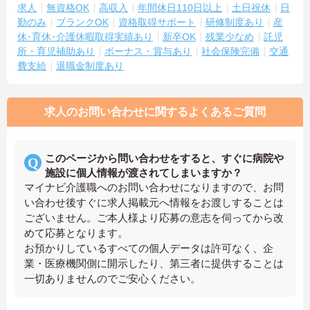
求人
無資格OK
高収入
年間休日110日以上
土日祝休
日
勤のみ
ブランクOK
資格取得サポート
研修制度あり
産
休･育休･介護休暇取得実績あり
新卒OK
残業少なめ
託児
所・育児補助あり
ボーナス・賞与あり
社会保険完備
交通
費支給
退職金制度あり
求人のお問い合わせに関するよくあるご質問
このページから問い合わせをすると、すぐに病院や
施設に個人情報が渡されてしまいますか？
マイナビ介護職へのお問い合わせになりますので、お問
い合わせ後すぐに求人掲載元へ情報をお渡しすることは
ございません。ご本人様より応募の意志を伺ってから改
めて応募となります。
お預かりしているすべての個人データは許可なく、企
業・医療機関側に開示したり、第三者に提供することは
一切ありませんのでご安心ください。