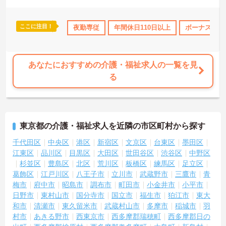
ここに注目！
なめ
資格取得サポート
夜勤専従
研修制度あり
年間休日110日以上
産休･育休･介護休暇取得実
ボーナス・賞
あなたにおすすめの介護・福祉求人の一覧を見
る
東京都の介護・福祉求人を近隣の市区町村から探す
千代田区
中央区
港区
新宿区
文京区
台東区
墨田区
江東区
品川区
目黒区
大田区
世田谷区
渋谷区
中野区
杉並区
豊島区
北区
荒川区
板橋区
練馬区
足立区
葛飾区
江戸川区
八王子市
立川市
武蔵野市
三鷹市
青
梅市
府中市
昭島市
調布市
町田市
小金井市
小平市
日野市
東村山市
国分寺市
国立市
福生市
狛江市
東大
和市
清瀬市
東久留米市
武蔵村山市
多摩市
稲城市
羽
村市
あきる野市
西東京市
西多摩郡瑞穂町
西多摩郡日の