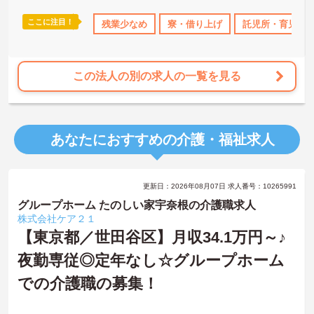
ますのでお気軽にご相談ください！
ここに注目！
なめ
寮・借り上げ
残業少なめ
託児所・育児補助
寮・借り上げ
無資格OK
託児所・育児補
年間休日11
この法人の別の求人の一覧を見る
あなたにおすすめの介護・福祉求人
更新日：2026年08月07日 求人番号：10265991
グループホーム たのしい家宇奈根の介護職求人
株式会社ケア２１
【東京都／世田谷区】月収34.1万円～♪
夜勤専従◎定年なし☆グループホーム
での介護職の募集！