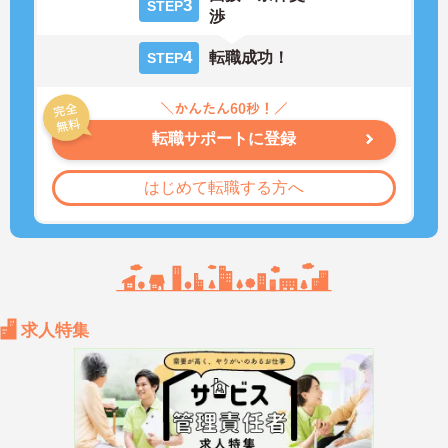
3
STEP
渉
4
転職成功！
STEP
転職サポートに登録
はじめて転職する方へ
求人特集