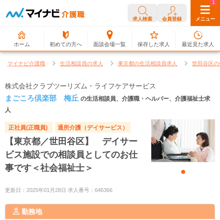
0
1
求人検索
会員登録
メニュー
ホーム
初めての方へ
面談会場一覧
保存した求人
最近見た求人
マイナビ介護職
生活相談員の求人
東京都の生活相談員求人
世田谷区の
株式会社クラブツーリズム・ライフケアサービス
まごころ倶楽部 梅丘
の生活相談員、介護職・ヘルパー、介護福祉士求
人
正社員(正職員)
通所介護（デイサービス）
【東京都／世田谷区】 デイサー
ビス施設での相談員としてのお仕
事です＜社会福祉士＞
更新日：2025年01月28日 求人番号：646366
勤務地