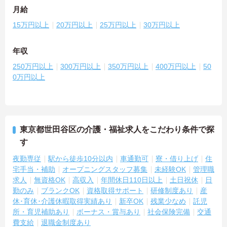
月給
15万円以上
20万円以上
25万円以上
30万円以上
年収
250万円以上
300万円以上
350万円以上
400万円以上
50
0万円以上
東京都世田谷区の介護・福祉求人をこだわり条件で探
す
夜勤専従
駅から徒歩10分以内
車通勤可
寮・借り上げ
住
宅手当・補助
オープニングスタッフ募集
未経験OK
管理職
求人
無資格OK
高収入
年間休日110日以上
土日祝休
日
勤のみ
ブランクOK
資格取得サポート
研修制度あり
産
休･育休･介護休暇取得実績あり
新卒OK
残業少なめ
託児
所・育児補助あり
ボーナス・賞与あり
社会保険完備
交通
費支給
退職金制度あり