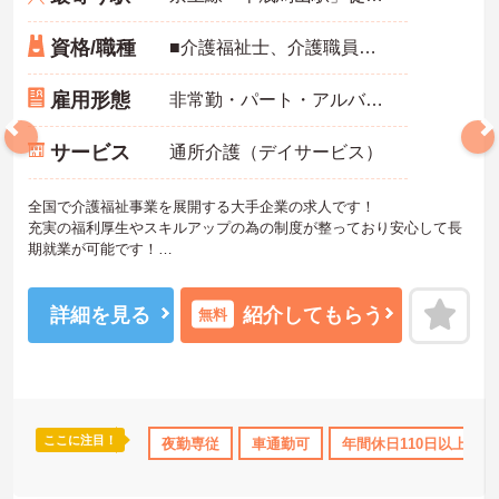
資格/職種
■介護福祉士、介護職員実務者研修、介護職員初任者研修、ホームヘルパー1級、ホームヘルパー2級いずれかの資格をお持ちの方 ※未経験相談可能
雇用形態
非常勤・パート・アルバイト
サービス
通所介護（デイサービス）
全国で介護福祉事業を展開する大手企業の求人です！
充実の福利厚生やスキルアップの為の制度が整っており安心して長
期就業が可能です！
ご興味ある方には、面接のポイントなど、さらに詳細をお話致しま
すのでお気軽にご相談ください。
詳細を見る
紹介してもらう
無料
ここに注目！
なめ
資格取得サポート
夜勤専従
研修制度あり
車通勤可
産休･育休･介護休暇取得実
年間休日110日以上