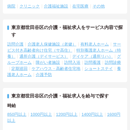
病院
クリニック
介護福祉施設
在宅医療
その他
東京都世田谷区の介護・福祉求人をサービス内容で探
す
訪問介護
介護老人保健施設（老健）
有料老人ホーム
サー
ビス付き高齢者向け住宅（サ高住）
特別養護老人ホーム（特
養）
通所介護（デイサービス）
デイケア（通所リハ）
グ
ループホーム
障がい者施設
訪問入浴
訪問看護
訪問診療
定期巡回
ケアハウス・高齢者住宅地
ショートステイ
養
護老人ホーム
介護予防
東京都世田谷区の介護・福祉求人を給与で探す
時給
850円以上
1000円以上
1200円以上
1400円以上
1600円
以上