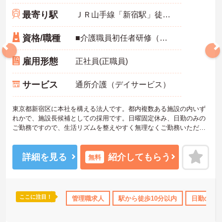
最寄り駅
ＪＲ山手線「新宿駅」徒歩8分
資格/職種
■介護職員初任者研修（ヘルパー2級）以上歓迎 ※マネジメント経験の有る方、介護業界を経験されている方 ■普通自動車運転免許
雇用形態
正社員(正職員)
サービス
通所介護（デイサービス）
東京都新宿区に本社を構える法人です。都内複数ある施設の内いず
れかで、施設長候補としての採用です。日曜固定休み、日勤のみの
ご勤務ですので、生活リズムを整えやすく無理なくご勤務いただけ
ます♪福利厚生が整っておりますので安心して就業して頂けます。
ご興味のある方はお気軽にお問い合わせ下さい。
詳細を見る
紹介してもらう
無料
ここに注目！
休･介護休暇取得実績あり
管理職求人
社会保険完備
駅から徒歩10分以内
交通費支給
退職金制度あ
日勤のみ