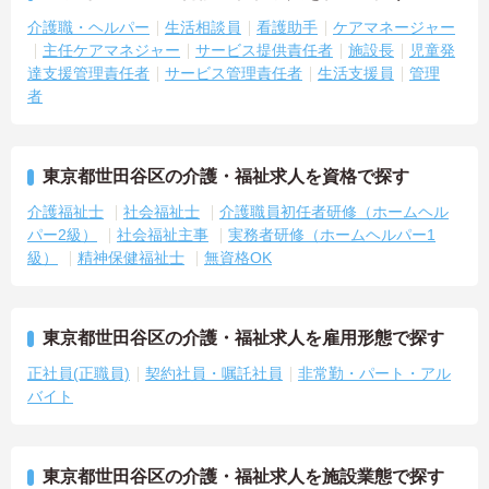
介護職・ヘルパー
生活相談員
看護助手
ケアマネージャー
主任ケアマネジャー
サービス提供責任者
施設長
児童発
達支援管理責任者
サービス管理責任者
生活支援員
管理
者
東京都世田谷区の介護・福祉求人を資格で探す
介護福祉士
社会福祉士
介護職員初任者研修（ホームヘル
パー2級）
社会福祉主事
実務者研修（ホームヘルパー1
級）
精神保健福祉士
無資格OK
東京都世田谷区の介護・福祉求人を雇用形態で探す
正社員(正職員)
契約社員・嘱託社員
非常勤・パート・アル
バイト
東京都世田谷区の介護・福祉求人を施設業態で探す