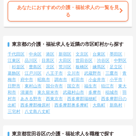
あなたにおすすめの介護・福祉求人の一覧を見
る
東京都の介護・福祉求人を近隣の市区町村から探す
千代田区
中央区
港区
新宿区
文京区
台東区
墨田区
江東区
品川区
目黒区
大田区
世田谷区
渋谷区
中野区
杉並区
豊島区
北区
荒川区
板橋区
練馬区
足立区
葛飾区
江戸川区
八王子市
立川市
武蔵野市
三鷹市
青
梅市
府中市
昭島市
調布市
町田市
小金井市
小平市
日野市
東村山市
国分寺市
国立市
福生市
狛江市
東大
和市
清瀬市
東久留米市
武蔵村山市
多摩市
稲城市
羽
村市
あきる野市
西東京市
西多摩郡瑞穂町
西多摩郡日の
出町
西多摩郡檜原村
西多摩郡奥多摩町
大島町
新島村
三宅村
八丈島八丈町
東京都世田谷区の介護・福祉求人を職種で探す