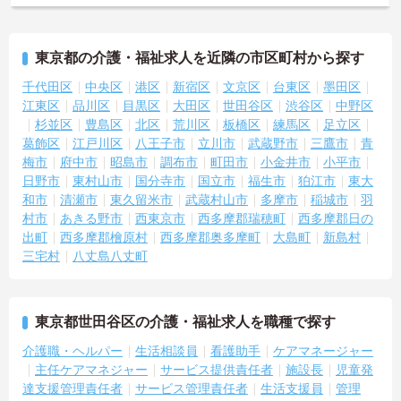
東京都の介護・福祉求人を近隣の市区町村から探す
千代田区
中央区
港区
新宿区
文京区
台東区
墨田区
江東区
品川区
目黒区
大田区
世田谷区
渋谷区
中野区
杉並区
豊島区
北区
荒川区
板橋区
練馬区
足立区
葛飾区
江戸川区
八王子市
立川市
武蔵野市
三鷹市
青
梅市
府中市
昭島市
調布市
町田市
小金井市
小平市
日野市
東村山市
国分寺市
国立市
福生市
狛江市
東大
和市
清瀬市
東久留米市
武蔵村山市
多摩市
稲城市
羽
村市
あきる野市
西東京市
西多摩郡瑞穂町
西多摩郡日の
出町
西多摩郡檜原村
西多摩郡奥多摩町
大島町
新島村
三宅村
八丈島八丈町
東京都世田谷区の介護・福祉求人を職種で探す
介護職・ヘルパー
生活相談員
看護助手
ケアマネージャー
主任ケアマネジャー
サービス提供責任者
施設長
児童発
達支援管理責任者
サービス管理責任者
生活支援員
管理