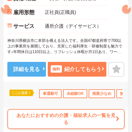
雇用形態
正社員(正職員)
サービス
通所介護（デイサービス）
神奈川県横浜市に本部を構える法人です。全国47都道府県で700以
上の事業所を展開しており、充実した福利厚生・研修制度も魅力で
す♪年間休日は110日以上、リフレッシュ休暇が月1日あり、ワーク
ライフバランスを重視される方にもおすすめです。ご興味のある方
には、面接対策ポイントなど、さらに詳細をお話しいたしますので
お気軽にご相談ください！
詳細を見る
紹介してもらう
無料
ここに注目！
資格取得サポート
社会保険完備
車通勤可
未経験OK
交通費支給
残業少なめ
無資格
あなたにおすすめの介護・福祉求人の一覧を見
る