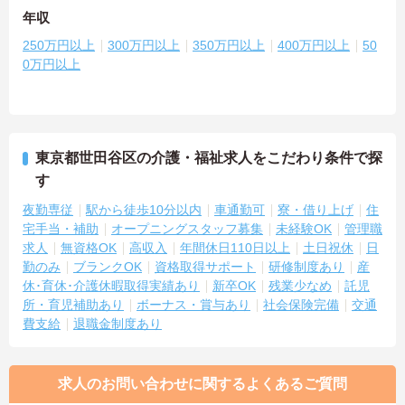
年収
250万円以上
300万円以上
350万円以上
400万円以上
50
0万円以上
東京都世田谷区の介護・福祉求人をこだわり条件で探
す
夜勤専従
駅から徒歩10分以内
車通勤可
寮・借り上げ
住
宅手当・補助
オープニングスタッフ募集
未経験OK
管理職
求人
無資格OK
高収入
年間休日110日以上
土日祝休
日
勤のみ
ブランクOK
資格取得サポート
研修制度あり
産
休･育休･介護休暇取得実績あり
新卒OK
残業少なめ
託児
所・育児補助あり
ボーナス・賞与あり
社会保険完備
交通
費支給
退職金制度あり
求人のお問い合わせに関するよくあるご質問