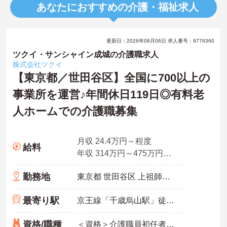
あなたにおすすめの介護・福祉求人
更新日：2026年08月06日 求人番号：9776360
ツクイ・サンシャイン成城の介護職求人
株式会社ツクイ
【東京都／世田谷区】全国に700以上の
事業所を運営♪年間休日119日◎有料老
人ホームでの介護職募集
月収 24.4万円～程度
給料
年収 314万円～475万円程度 月給×12ヶ月＋賞与
勤務地
東京都 世田谷区 上祖師谷6-29-19
最寄り駅
京王線「千歳烏山駅」徒歩15分
資格/職種
＜資格＞介護職員初任者研修(旧ヘルパー2級)以上 必須 ＜経験＞不問