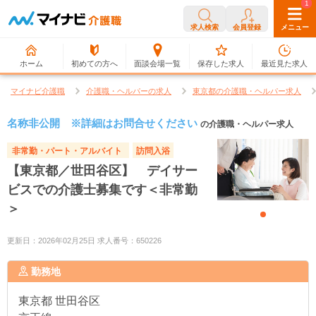
0
1
求人検索
会員登録
メニュー
ホーム
初めての方へ
面談会場一覧
保存した求人
最近見た求人
マイナビ介護職
介護職・ヘルパーの求人
東京都の介護職・ヘルパー求人
名称非公開 ※詳細はお問合せください
の介護職・ヘルパー求人
非常勤・パート・アルバイト
訪問入浴
【東京都／世田谷区】 デイサー
ビスでの介護士募集です＜非常勤
＞
更新日：2026年02月25日 求人番号：650226
勤務地
東京都
世田谷区