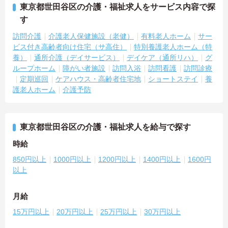
東京都世田谷区の介護・福祉求人をサービス内容で探
す
訪問介護
介護老人保健施設（老健）
有料老人ホーム
サー
ビス付き高齢者向け住宅（サ高住）
特別養護老人ホーム（特
養）
通所介護（デイサービス）
デイケア（通所リハ）
グ
ループホーム
障がい者施設
訪問入浴
訪問看護
訪問診療
定期巡回
ケアハウス・高齢者住宅地
ショートステイ
養
護老人ホーム
介護予防
東京都世田谷区の介護・福祉求人を給与で探す
時給
850円以上
1000円以上
1200円以上
1400円以上
1600円
以上
月給
15万円以上
20万円以上
25万円以上
30万円以上