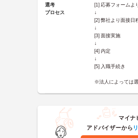
選考
[1] 応募フォーム
プロセス
↓
[2] 弊社より面
↓
[3] 面接実施
↓
[4] 内定
↓
[5] 入職手続き
※法人によっては
マイナ
アドバイザーから