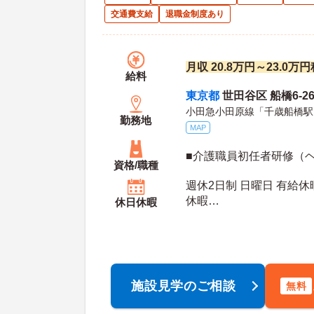
交通費支給
退職金制度あり
月収 20.8万円～23.0
給料
東京都
世田谷区 船橋6-26
小田急小田原線「千歳船橋駅
勤務地
MAP
■介護職員初任者研修（
資格/職種
週休2日制 日曜日 有給休
休暇
休日休暇
年間休日日数：118日 初年度有給日数：10日 最
大有給日数：
施設見学のご相談
無料