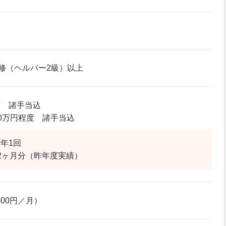
修（ヘルパー2級）以上
度 諸手当込
3.0万円程度 諸手当込
年1回
2ヶ月分（昨年度実績）
000円／月）