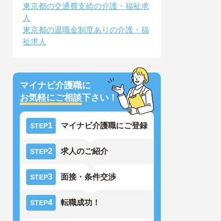
東京都の交通費支給の介護・福祉求
人
東京都の退職金制度ありの介護・福
祉求人
マイナビ介護職に
お気軽にご相談
下さい！
1
マイナビ介護職にご登録
STEP
2
求人のご紹介
STEP
3
面接・条件交渉
STEP
4
転職成功！
STEP