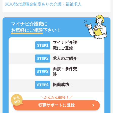
東京都の退職金制度ありの介護・福祉求人
マイナビ介護職に
お気軽にご相談
下さい！
マイナビ介護
1
STEP
職にご登録
2
求人のご紹介
STEP
面接・条件交
3
STEP
渉
4
転職成功！
STEP
転職サポートに登録