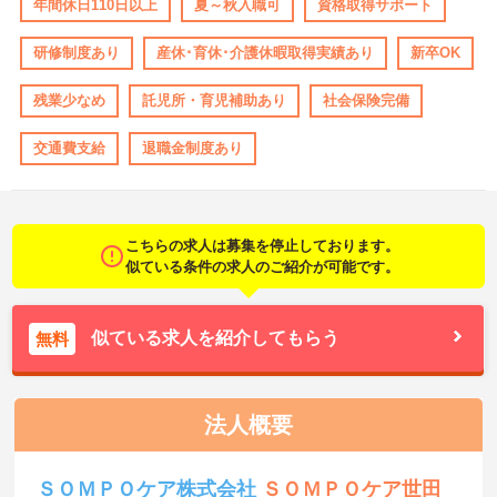
年間休日110日以上
夏～秋入職可
資格取得サポート
研修制度あり
産休･育休･介護休暇取得実績あり
新卒OK
残業少なめ
託児所・育児補助あり
社会保険完備
交通費支給
退職金制度あり
こちらの求人は募集を停止しております。
似ている条件の求人のご紹介が可能です。
似ている求人を紹介してもらう
無料
法人概要
ＳＯＭＰＯケア株式会社
ＳＯＭＰＯケア世田