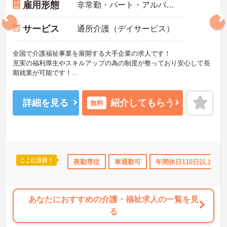
雇用形態
非常勤・パート・アルバイト
サービス
通所介護（デイサービス）
全国で介護福祉事業を展開する大手企業の求人です！
充実の福利厚生やスキルアップの為の制度が整っており安心して長
期就業が可能です！
ご興味ある方には、面接のポイントなど、さらに詳細をお話致しま
すのでお気軽にご相談ください。
詳細を見る
紹介してもらう
無料
ここに注目！
ト
研修制度あり
産休･育休･介護休暇取得実績あり
夜勤専従
車通勤可
年間休日110日以上
社会保険完備
あなたにおすすめの介護・福祉求人の一覧を見
る