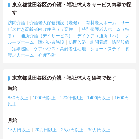
東京都世田谷区の介護・福祉求人をサービス内容で探
す
訪問介護
介護老人保健施設（老健）
有料老人ホーム
サー
ビス付き高齢者向け住宅（サ高住）
特別養護老人ホーム（特
養）
通所介護（デイサービス）
デイケア（通所リハ）
グ
ループホーム
障がい者施設
訪問入浴
訪問看護
訪問診療
定期巡回
ケアハウス・高齢者住宅地
ショートステイ
養
護老人ホーム
介護予防
東京都世田谷区の介護・福祉求人を給与で探す
時給
850円以上
1000円以上
1200円以上
1400円以上
1600円
以上
月給
15万円以上
20万円以上
25万円以上
30万円以上