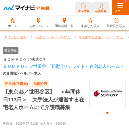
0
1
求人検索
会員登録
メニュー
ホーム
初めての方へ
面談会場一覧
保存した求人
最近見た求人
マイナビ介護職
介護職・ヘルパーの求人
東京都の介護職・ヘルパー求人
募集停止
ＳＯＭＰＯケア株式会社
ＳＯＭＰＯケア世田谷 下北沢サテライト＜在宅老人ホーム＞
の介護職・ヘルパー求人
正社員(正職員)
訪問介護
【東京都／世田谷区】 ＜年間休
日113日＞ 大手法人が運営する在
宅老人ホームにて介護職募集
更新日：2026年07月10日 求人番号：696319