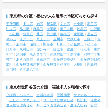
東京都の介護・福祉求人を近隣の市区町村から探す
千代田区
中央区
港区
新宿区
文京区
台東区
墨田区
江東区
品川区
目黒区
大田区
世田谷区
渋谷区
中野区
杉並区
豊島区
北区
荒川区
板橋区
練馬区
足立区
葛飾区
江戸川区
八王子市
立川市
武蔵野市
三鷹市
青
梅市
府中市
昭島市
調布市
町田市
小金井市
小平市
日野市
東村山市
国分寺市
国立市
福生市
狛江市
東大
和市
清瀬市
東久留米市
武蔵村山市
多摩市
稲城市
羽
村市
あきる野市
西東京市
西多摩郡瑞穂町
西多摩郡日の
出町
西多摩郡檜原村
西多摩郡奥多摩町
大島町
新島村
三宅村
八丈島八丈町
東京都世田谷区の介護・福祉求人を職種で探す
介護職・ヘルパー
生活相談員
看護助手
ケアマネージャー
主任ケアマネジャー
サービス提供責任者
施設長
児童発
達支援管理責任者
サービス管理責任者
生活支援員
管理