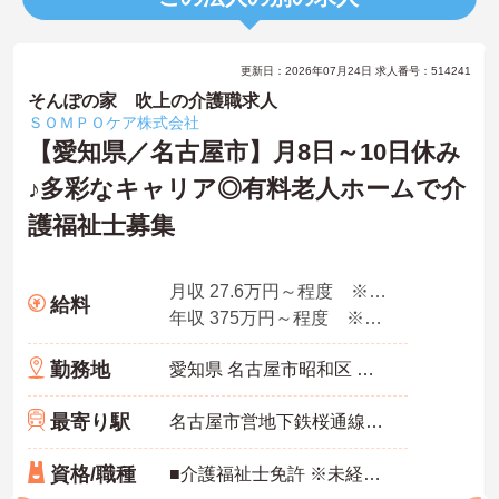
更新日：2026年07月24日 求人番号：514241
そんぽの家 吹上の介護職求人
ＳＯＭＰＯケア株式会社
【愛知県／名古屋市】月8日～10日休み
♪多彩なキャリア◎有料老人ホームで介
護福祉士募集
月収 27.6万円～程度 ※諸手当込み
給料
年収 375万円～程度 ※想定年収
勤務地
愛知県 名古屋市昭和区 阿由知通2-6
最寄り駅
名古屋市営地下鉄桜通線「吹上(愛知)駅」徒歩4分
資格/職種
■介護福祉士免許 ※未経験・ブランク可