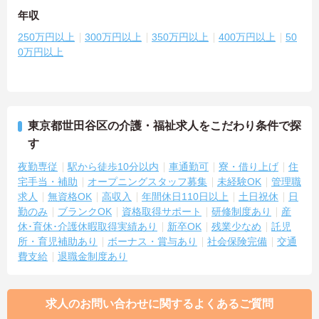
年収
250万円以上
300万円以上
350万円以上
400万円以上
50
0万円以上
東京都世田谷区の介護・福祉求人をこだわり条件で探
す
夜勤専従
駅から徒歩10分以内
車通勤可
寮・借り上げ
住
宅手当・補助
オープニングスタッフ募集
未経験OK
管理職
求人
無資格OK
高収入
年間休日110日以上
土日祝休
日
勤のみ
ブランクOK
資格取得サポート
研修制度あり
産
休･育休･介護休暇取得実績あり
新卒OK
残業少なめ
託児
所・育児補助あり
ボーナス・賞与あり
社会保険完備
交通
費支給
退職金制度あり
求人のお問い合わせに関するよくあるご質問