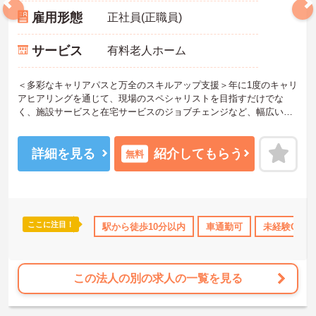
雇用形態
正社員(正職員)
サービス
有料老人ホーム
＜多彩なキャリアパスと万全のスキルアップ支援＞年に1度のキャリ
アヒアリングを通じて、現場のスペシャリストを目指すだけでな
く、施設サービスと在宅サービスのジョブチェンジなど、幅広い経
験を積むことが可能です。
＜プライベートも充実させる嬉しい福利厚生＞仕事の疲れを癒やす
ための制度も充実しています。各地のレジャー施設や宿泊が最大8
詳細を見る
紹介してもらう
無料
0％オフになる優待制度や、勤続5年ごとの「特別連続有給休暇（5
日）」など、リフレッシュできる機会がたくさん。年間公休110日に
加え、独自の休暇制度もしっかり整っているため、オンオフのメリ
ハリをつけて働けます。
＜＜ICT導入が進む効率的な現場で、身体的負担を減らしケアに専念
ここに注目！
所・育児補助
年間休日110日以上
駅から徒歩10分以内
ブランクOK
車通勤可
資格取得サポート
未経験OK
＞スマホ記録や睡眠測定センサー等の導入で月400時間の生産性向上
を実現。月平均残業7.3時間（超過分は1分単位支給）と少なく、ゆ
とりを持って業務に取り組めます。
この法人の別の求人の一覧を見る