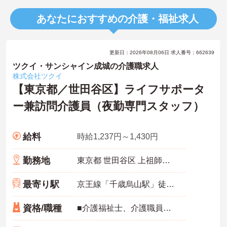
あなたにおすすめの介護・福祉求人
更新日：2026年08月06日 求人番号：662639
ツクイ・サンシャイン成城の介護職求人
株式会社ツクイ
【東京都／世田谷区】ライフサポータ
ー兼訪問介護員（夜勤専門スタッフ）
給料
時給1,237円～1,430円
勤務地
東京都 世田谷区 上祖師谷6-29-19
最寄り駅
京王線「千歳烏山駅」徒歩15分
資格/職種
■介護福祉士、介護職員実務者研修、介護職員初任者研修、ホームヘルパー1級、ホームヘルパー2級いずれかの資格をお持ちの方 ※未経験相談可能