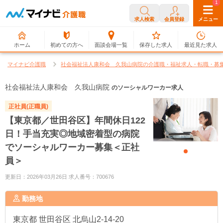
0
1
求人検索
会員登録
メニュー
ホーム
初めての方へ
面談会場一覧
保存した求人
最近見た求人
マイナビ介護職
社会福祉法人康和会 久我山病院の介護職・福祉求人・転職・募
社会福祉法人康和会 久我山病院
のソーシャルワーカー求人
正社員(正職員)
【東京都／世田谷区】年間休日122
日！手当充実◎地域密着型の病院
でソーシャルワーカー募集＜正社
員＞
更新日：2026年03月26日 求人番号：700676
勤務地
東京都
世田谷区 北烏山2-14-20