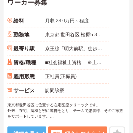
ワーカー募集
給料
月収 28.0万円～程度
勤務地
東京都 世田谷区 松原5-34-6 アリア松原1
最寄り駅
京王線「明大前駅」徒歩10分
資格/職種
■社会福祉士資格 ※上記に加え、精神保健福祉士・ケアマネジャーをお持ちの方優遇 ※普通自動車免許保持 歓迎
雇用形態
正社員(正職員)
サービス
訪問診療
東京都世田谷区に位置する在宅医療クリニックです。
外来、在宅、病棟と密に連携をとり、チームで患者様、そのご家族
をサポートしています。
最寄駅から徒歩圏内で通勤にも大変便利な立地です。
ご興味ある方には、面接対策ポイントなど、さらに詳細をお話しい