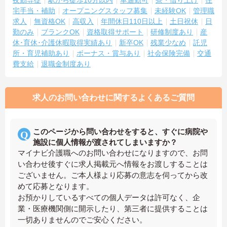
宅手当・補助
オープニングスタッフ募集
未経験OK
管理職
求人
無資格OK
高収入
年間休日110日以上
土日祝休
日
勤のみ
ブランクOK
資格取得サポート
研修制度あり
産
休･育休･介護休暇取得実績あり
新卒OK
残業少なめ
託児
所・育児補助あり
ボーナス・賞与あり
社会保険完備
交通
費支給
退職金制度あり
求人のお問い合わせに関するよくあるご質問
このページから問い合わせをすると、すぐに病院や
施設に個人情報が渡されてしまいますか？
マイナビ介護職へのお問い合わせになりますので、お問
い合わせ後すぐに求人掲載元へ情報をお渡しすることは
ございません。ご本人様より応募の意志を伺ってから改
めて応募となります。
お預かりしているすべての個人データは許可なく、企
業・医療機関側に開示したり、第三者に提供することは
一切ありませんのでご安心ください。