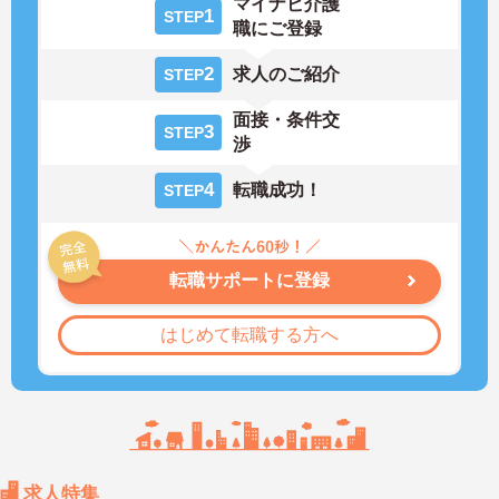
マイナビ介護
1
STEP
職にご登録
2
求人のご紹介
STEP
面接・条件交
3
STEP
渉
4
転職成功！
STEP
転職サポートに登録
はじめて転職する方へ
求人特集