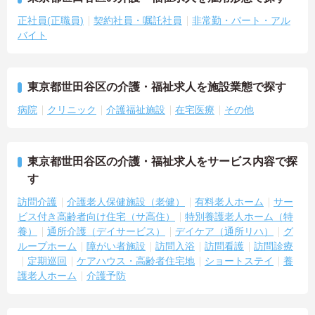
正社員(正職員)
契約社員・嘱託社員
非常勤・パート・アル
バイト
東京都世田谷区の介護・福祉求人を施設業態で探す
病院
クリニック
介護福祉施設
在宅医療
その他
東京都世田谷区の介護・福祉求人をサービス内容で探
す
訪問介護
介護老人保健施設（老健）
有料老人ホーム
サー
ビス付き高齢者向け住宅（サ高住）
特別養護老人ホーム（特
養）
通所介護（デイサービス）
デイケア（通所リハ）
グ
ループホーム
障がい者施設
訪問入浴
訪問看護
訪問診療
定期巡回
ケアハウス・高齢者住宅地
ショートステイ
養
護老人ホーム
介護予防