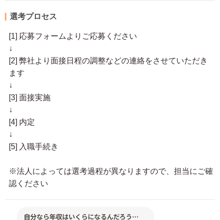
選考プロセス
[1] 応募フォームよりご応募ください
↓
[2] 弊社より面接日程の調整などの連絡をさせていただき
ます
↓
[3] 面接実施
↓
[4] 内定
↓
[5] 入職手続き
※法人によっては選考過程が異なりますので、担当にご確
認ください