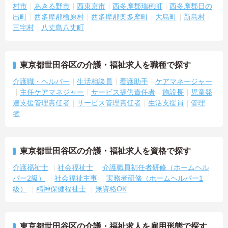
村市
あきる野市
西東京市
西多摩郡瑞穂町
西多摩郡日の
出町
西多摩郡檜原村
西多摩郡奥多摩町
大島町
新島村
三宅村
八丈島八丈町
東京都世田谷区の介護・福祉求人を職種で探す
介護職・ヘルパー
生活相談員
看護助手
ケアマネージャー
主任ケアマネジャー
サービス提供責任者
施設長
児童発
達支援管理責任者
サービス管理責任者
生活支援員
管理
者
東京都世田谷区の介護・福祉求人を資格で探す
介護福祉士
社会福祉士
介護職員初任者研修（ホームヘル
パー2級）
社会福祉主事
実務者研修（ホームヘルパー1
級）
精神保健福祉士
無資格OK
東京都世田谷区の介護・福祉求人を雇用形態で探す