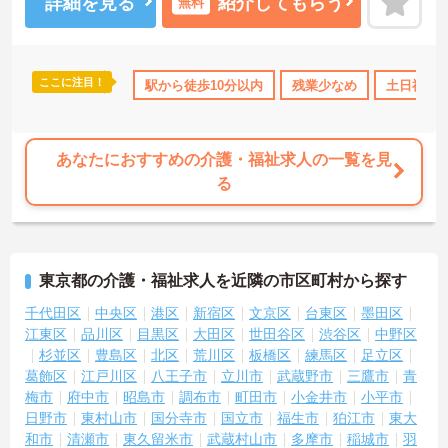
たしますのでお気軽にご相談ください！
詳細を見る
紹介してもらう
無料
ここに注目！
駅から徒歩10分以内
残業少なめ
土日祝休
あなたにおすすめの介護・福祉求人の一覧を見
る
東京都の介護・福祉求人を近隣の市区町村から探す
千代田区
中央区
港区
新宿区
文京区
台東区
墨田区
江東区
品川区
目黒区
大田区
世田谷区
渋谷区
中野区
杉並区
豊島区
北区
荒川区
板橋区
練馬区
足立区
葛飾区
江戸川区
八王子市
立川市
武蔵野市
三鷹市
青
梅市
府中市
昭島市
調布市
町田市
小金井市
小平市
日野市
東村山市
国分寺市
国立市
福生市
狛江市
東大
和市
清瀬市
東久留米市
武蔵村山市
多摩市
稲城市
羽