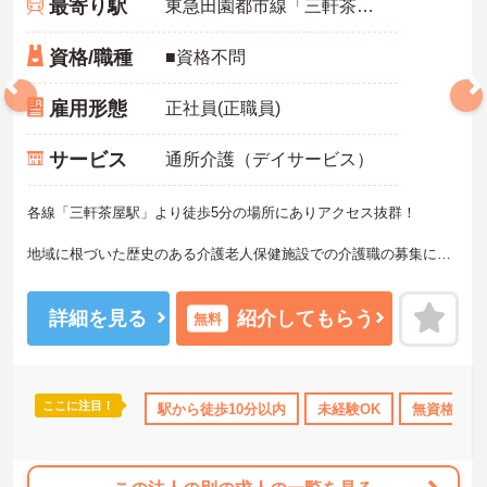
最寄り駅
東急田園都市線「三軒茶屋駅」徒歩5分
資格/職種
■資格不問
雇用形態
正社員(正職員)
サービス
通所介護（デイサービス）
各線「三軒茶屋駅」より徒歩5分の場所にありアクセス抜群！
地域に根づいた歴史のある介護老人保健施設での介護職の募集にな
ります。
ご興味のある方には、面接ポイントや求人の詳細などお話させて頂
詳細を見る
紹介してもらう
無料
きますので、お気軽にキャリアドバイザーまでお問い合わせ下さ
い。
ここに注目！
職金制度あり
駅から徒歩10分以内
未経験OK
無資格OK