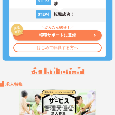
3
STEP
渉
4
転職成功！
STEP
転職サポートに登録
はじめて転職する方へ
求人特集