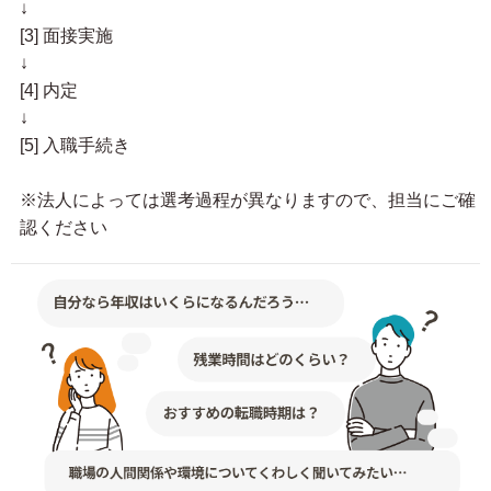
↓
[3] 面接実施
↓
[4] 内定
↓
[5] 入職手続き
※法人によっては選考過程が異なりますので、担当にご確
認ください