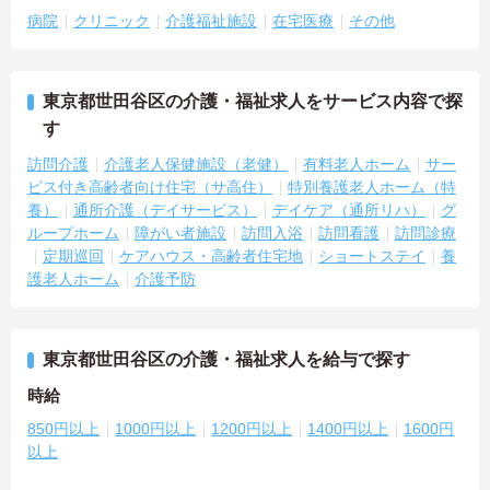
病院
クリニック
介護福祉施設
在宅医療
その他
東京都世田谷区の介護・福祉求人をサービス内容で探
す
訪問介護
介護老人保健施設（老健）
有料老人ホーム
サー
ビス付き高齢者向け住宅（サ高住）
特別養護老人ホーム（特
養）
通所介護（デイサービス）
デイケア（通所リハ）
グ
ループホーム
障がい者施設
訪問入浴
訪問看護
訪問診療
定期巡回
ケアハウス・高齢者住宅地
ショートステイ
養
護老人ホーム
介護予防
東京都世田谷区の介護・福祉求人を給与で探す
時給
850円以上
1000円以上
1200円以上
1400円以上
1600円
以上