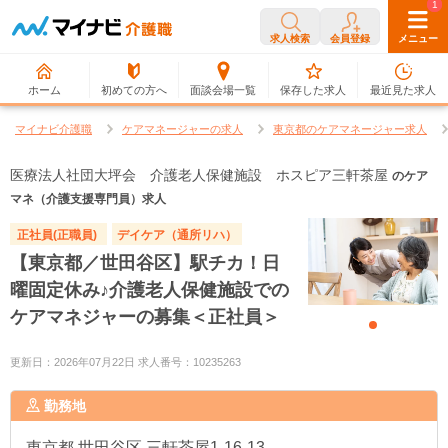
0
1
求人検索
会員登録
メニュー
ホーム
初めての方へ
面談会場一覧
保存した求人
最近見た求人
マイナビ介護職
ケアマネージャーの求人
東京都のケアマネージャー求人
医療法人社団大坪会 介護老人保健施設 ホスピア三軒茶屋
のケア
マネ（介護支援専門員）求人
正社員(正職員)
デイケア（通所リハ）
【東京都／世田谷区】駅チカ！日
曜固定休み♪介護老人保健施設での
ケアマネジャーの募集＜正社員＞
更新日：2026年07月22日 求人番号：10235263
勤務地
東京都
世田谷区 三軒茶屋1-16-13