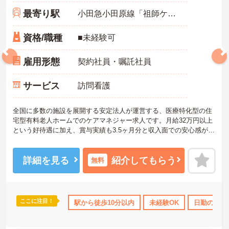
最寄り駅
小田急小田原線「祖師ケ谷大蔵駅」徒歩6分
資格/職種
■未経験可
雇用形態
契約社員・嘱託社員
サービス
訪問看護
全国に多数の施設を展開する安定法人が運営する、医療特化型の住
宅型有料老人ホームでのケアマネジャー求人です。月給32万円以上
という好待遇に加え、賞与実績も3.5ヶ月分と収入面での安心感があ
ります。現場では看護師が24時間常駐しており、多職種連携による
チームケアを実践できるため、ご入居者様にしっかりと寄り添えま
す。また、煩雑な請求業務は本社の専門スタッフが代行してくれる
詳細を見る
紹介してもらう
無料
ため業務負担が少なく残業も少なめです。資格更新にかかる費用の
補助や講習日を出勤扱いとするなど、資格を活かしてスキルアップ
したい方をバックアップしています。産休・育休の取得率も高く男
性の取得実績も豊富にあるため、ご自身のライフステージが変化し
ここに注目！
助
無資格OK
日勤のみ
駅から徒歩10分以内
年間休日110日以上
未経験OK
ブランクOK
日勤のみ
ても長く働き続けられる大変おすすめの環境です。
★おすすめPOINT★