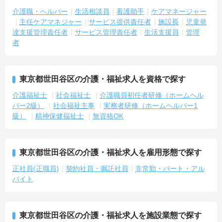
介護職・ヘルパー
生活相談員
看護助手
ケアマネージャー
主任ケアマネジャー
サービス提供責任者
施設長
児童発
達支援管理責任者
サービス管理責任者
生活支援員
管理
者
東京都世田谷区の介護・福祉求人を資格で探す
介護福祉士
社会福祉士
介護職員初任者研修（ホームヘル
パー2級）
社会福祉主事
実務者研修（ホームヘルパー1
級）
精神保健福祉士
無資格OK
東京都世田谷区の介護・福祉求人を雇用形態で探す
正社員(正職員)
契約社員・嘱託社員
非常勤・パート・アル
バイト
東京都世田谷区の介護・福祉求人を施設業態で探す