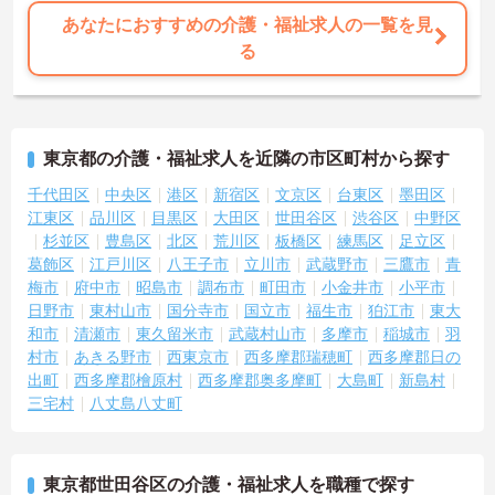
【安定した収入と充実の福利厚生をご用意しています】
あなたにおすすめの介護・福祉求人の一覧を見
・経験やスキルをしっかりと評価し、月給32万6700円以上からの高
る
水準なスタートでお迎えします
・日々の頑張りはしっかりと還元。賞与は前年度実績で計3.5ヶ月分
を支給し、モチベーション高く働けます
・産前産後・育児休暇の取得率が高く、ライフステージが変わって
も安心して職場復帰できるサポート体制が整っています
東京都の介護・福祉求人を近隣の市区町村から探す
【業務負担を減らしてケアに向き合える環境です】
千代田区
中央区
港区
新宿区
文京区
台東区
墨田区
・現場で負担になりがちな煩雑な請求業務などは、本社の専門事務
江東区
品川区
目黒区
大田区
世田谷区
渋谷区
中野区
スタッフが代行するため本来の業務に集中できます
杉並区
豊島区
北区
荒川区
板橋区
練馬区
足立区
・出勤時のお着替えにかかる時間も業務時間としてしっかりカウン
葛飾区
江戸川区
八王子市
立川市
武蔵野市
三鷹市
青
トされるなど、スタッフ目線の働きやすい仕組みを導入しています
梅市
府中市
昭島市
調布市
町田市
小金井市
小平市
・全国展開の企業でありながら転居を伴う転勤は一切ないため、住
日野市
東村山市
国分寺市
国立市
福生市
狛江市
東大
み慣れた地域で腰を据えて長くご活躍いただけます
和市
清瀬市
東久留米市
武蔵村山市
多摩市
稲城市
羽
【医療に強いケアマネジャーとして成長できます】
村市
あきる野市
西東京市
西多摩郡瑞穂町
西多摩郡日の
・施設内には看護師が24時間常駐。医療職や介護職など多職種が密
出町
西多摩郡檜原村
西多摩郡奥多摩町
大島町
新島村
に連携しており、安心で質の高いケアを提供しています
三宅村
八丈島八丈町
・ケアマネジャーの資格更新にかかる費用は会社が補助する制度が
あり、働きながらのスキルアップを全面的に応援します
・施設ケアマネとして、ご入居者様の日々の様子や変化を現場で直
接確認しながら、最適なプラン作成と支援に取り組めます
東京都世田谷区の介護・福祉求人を職種で探す