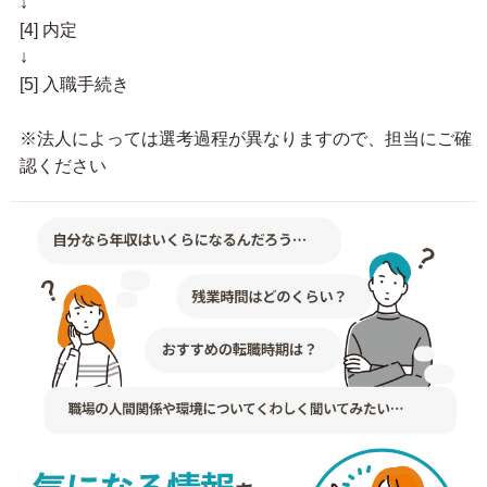
↓
[4] 内定
↓
[5] 入職手続き
※法人によっては選考過程が異なりますので、担当にご確
認ください