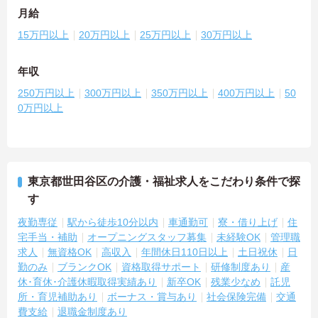
月給
15万円以上
20万円以上
25万円以上
30万円以上
年収
250万円以上
300万円以上
350万円以上
400万円以上
50
0万円以上
東京都世田谷区の介護・福祉求人をこだわり条件で探
す
夜勤専従
駅から徒歩10分以内
車通勤可
寮・借り上げ
住
宅手当・補助
オープニングスタッフ募集
未経験OK
管理職
求人
無資格OK
高収入
年間休日110日以上
土日祝休
日
勤のみ
ブランクOK
資格取得サポート
研修制度あり
産
休･育休･介護休暇取得実績あり
新卒OK
残業少なめ
託児
所・育児補助あり
ボーナス・賞与あり
社会保険完備
交通
費支給
退職金制度あり