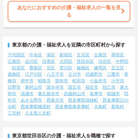
あなたにおすすめの介護・福祉求人の一覧を見
る
東京都の介護・福祉求人を近隣の市区町村から探す
千代田区
中央区
港区
新宿区
文京区
台東区
墨田区
江東区
品川区
目黒区
大田区
世田谷区
渋谷区
中野区
杉並区
豊島区
北区
荒川区
板橋区
練馬区
足立区
葛飾区
江戸川区
八王子市
立川市
武蔵野市
三鷹市
青
梅市
府中市
昭島市
調布市
町田市
小金井市
小平市
日野市
東村山市
国分寺市
国立市
福生市
狛江市
東大
和市
清瀬市
東久留米市
武蔵村山市
多摩市
稲城市
羽
村市
あきる野市
西東京市
西多摩郡瑞穂町
西多摩郡日の
出町
西多摩郡檜原村
西多摩郡奥多摩町
大島町
新島村
三宅村
八丈島八丈町
東京都世田谷区の介護・福祉求人を職種で探す