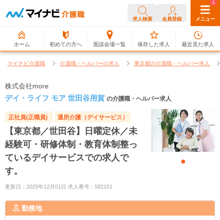
0
1
求人検索
会員登録
メニュー
ホーム
初めての方へ
面談会場一覧
保存した求人
最近見た求人
マイナビ介護職
介護職・ヘルパーの求人
東京都の介護職・ヘルパー求人
株式会社more
デイ・ライフ モア 世田谷用賀
の介護職・ヘルパー求人
正社員(正職員)
通所介護（デイサービス）
【東京都／世田谷】日曜定休／未
経験可・研修体制・教育体制整っ
ているデイサービスでの求人で
す。
更新日：2025年12月01日 求人番号：582151
勤務地