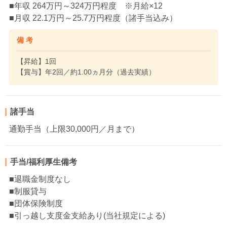
■年収 264万円～324万円程度 ※月給×12
■月収 22.1万円～25.7万円程度（諸手当込み）
備 考
【昇給】1回
【賞与】年2回／約1.00ヵ月分（過去実績）
諸手当
通勤手当（上限30,000円／月まで）
手当/福利厚生備考
■退職金制度なし
■制服貸与
■団体保険制度
■引っ越し支度金支給あり(当社規定による)