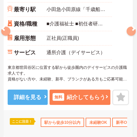
最寄り駅
小田急小田原線「千歳船橋駅」徒歩1分
資格/職種
■介護福祉士 ■初任者研修(ヘルパー2級) ■ホームヘルパー1級 ■介護職員基礎研修 ■介護職員実務者研修 ■普通自動車免許証（ＡＴ限定可） ※資格ナシでもＯＫ ※未経験可・新卒可・ブランク可
雇用形態
正社員(正職員)
サービス
通所介護（デイサービス）
東京都世田谷区に位置する駅から徒歩圏内のデイサービスの介護職
求人です。
資格がない方や、未経験、新卒、ブランクがある方もご応募可能で
事業所には様々な介護現場を経験したスタッフが多数在籍している
ので、経験の浅い方などへも教育の体制が整っているので安心して
仕事をスタートすることが出来ます。
詳細を見る
紹介してもらう
無料
定員は22名でお風呂で癒やされたり、料理を楽しんだりと利用者皆
で自主的にアクティビティを行なうことができるタイプの環境で
す。
「こんなことしたら喜んでいただけるかな？」と考えながら、ご利
ここに注目！
残業少なめ
無資格OK
駅から徒歩10分以内
日勤のみ
資格取得サポート
未経験OK
新卒OK
研
用者様の日常生活に感動を与えたいなどやりがいを感じたい方には
オススメです。