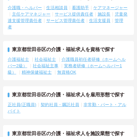
介護職・ヘルパー
生活相談員
看護助手
ケアマネージャー
主任ケアマネジャー
サービス提供責任者
施設長
児童発
達支援管理責任者
サービス管理責任者
生活支援員
管理
者
東京都世田谷区の介護・福祉求人を資格で探す
介護福祉士
社会福祉士
介護職員初任者研修（ホームヘル
パー2級）
社会福祉主事
実務者研修（ホームヘルパー1
級）
精神保健福祉士
無資格OK
東京都世田谷区の介護・福祉求人を雇用形態で探す
正社員(正職員)
契約社員・嘱託社員
非常勤・パート・アル
バイト
東京都世田谷区の介護・福祉求人を施設業態で探す