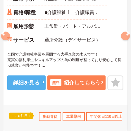
資格/職種
■介護福祉士、介護職員実務者研修、介護職員初任者研修、ホームヘルパー1級、ホームヘルパー2級いずれかの資格をお持ちの方 ※未経験相談可能
雇用形態
非常勤・パート・アルバイト
サービス
通所介護（デイサービス）
全国で介護福祉事業を展開する大手企業の求人です！
充実の福利厚生やスキルアップの為の制度が整っており安心して長
期就業が可能です！
ご興味ある方には、面接のポイントなど、さらに詳細をお話致しま
すのでお気軽にご相談ください。
詳細を見る
紹介してもらう
無料
ここに注目！
ト
研修制度あり
産休･育休･介護休暇取得実績あり
夜勤専従
車通勤可
年間休日110日以上
社会保険完備