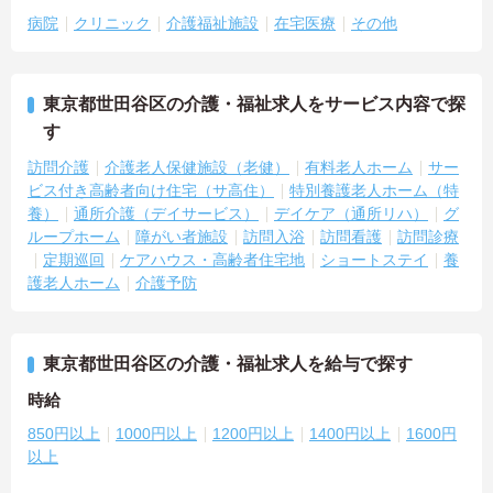
病院
クリニック
介護福祉施設
在宅医療
その他
東京都世田谷区の介護・福祉求人をサービス内容で探
す
訪問介護
介護老人保健施設（老健）
有料老人ホーム
サー
ビス付き高齢者向け住宅（サ高住）
特別養護老人ホーム（特
養）
通所介護（デイサービス）
デイケア（通所リハ）
グ
ループホーム
障がい者施設
訪問入浴
訪問看護
訪問診療
定期巡回
ケアハウス・高齢者住宅地
ショートステイ
養
護老人ホーム
介護予防
東京都世田谷区の介護・福祉求人を給与で探す
時給
850円以上
1000円以上
1200円以上
1400円以上
1600円
以上