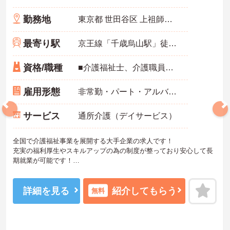
勤務地
東京都 世田谷区 上祖師谷6-29-19
最寄り駅
京王線「千歳烏山駅」徒歩15分
資格/職種
■介護福祉士、介護職員実務者研修、介護職員初任者研修、ホームヘルパー1級、ホームヘルパー2級いずれかの資格をお持ちの方 ※未経験相談可能
雇用形態
非常勤・パート・アルバイト
サービス
通所介護（デイサービス）
全国で介護福祉事業を展開する大手企業の求人です！
充実の福利厚生やスキルアップの為の制度が整っており安心して長
期就業が可能です！
ご興味ある方には、面接のポイントなど、さらに詳細をお話致しま
すのでお気軽にご相談ください。
詳細を見る
紹介してもらう
無料