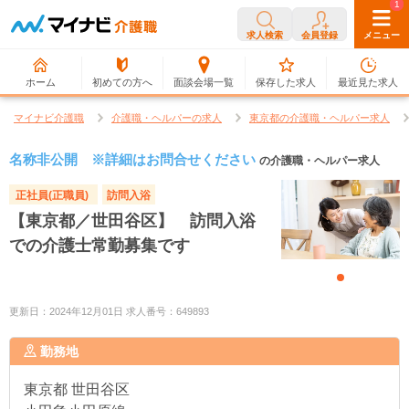
0
1
求人検索
会員登録
メニュー
ホーム
初めての方へ
面談会場一覧
保存した求人
最近見た求人
マイナビ介護職
介護職・ヘルパーの求人
東京都の介護職・ヘルパー求人
名称非公開 ※詳細はお問合せください
の介護職・ヘルパー求人
正社員(正職員)
訪問入浴
【東京都／世田谷区】 訪問入浴
での介護士常勤募集です
更新日：2024年12月01日 求人番号：649893
勤務地
東京都
世田谷区