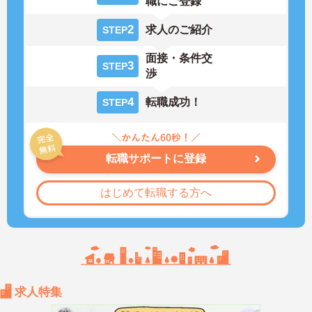
職にご登録
2
求人のご紹介
STEP
面接・条件交
3
STEP
渉
4
転職成功！
STEP
転職サポートに登録
はじめて転職する方へ
求人特集