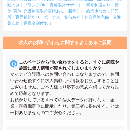
勤のみ
ブランクOK
資格取得サポート
研修制度あり
産
休･育休･介護休暇取得実績あり
新卒OK
残業少なめ
託児
所・育児補助あり
ボーナス・賞与あり
社会保険完備
交通
費支給
退職金制度あり
求人のお問い合わせに関するよくあるご質問
このページから問い合わせをすると、すぐに病院や
施設に個人情報が渡されてしまいますか？
マイナビ介護職へのお問い合わせになりますので、お問
い合わせ後すぐに求人掲載元へ情報をお渡しすることは
ございません。ご本人様より応募の意志を伺ってから改
めて応募となります。
お預かりしているすべての個人データは許可なく、企
業・医療機関側に開示したり、第三者に提供することは
一切ありませんのでご安心ください。