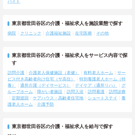
バイト
東京都世田谷区の介護・福祉求人を施設業態で探す
病院
クリニック
介護福祉施設
在宅医療
その他
東京都世田谷区の介護・福祉求人をサービス内容で探
す
訪問介護
介護老人保健施設（老健）
有料老人ホーム
サー
ビス付き高齢者向け住宅（サ高住）
特別養護老人ホーム（特
養）
通所介護（デイサービス）
デイケア（通所リハ）
グ
ループホーム
障がい者施設
訪問入浴
訪問看護
訪問診療
定期巡回
ケアハウス・高齢者住宅地
ショートステイ
養
護老人ホーム
介護予防
東京都世田谷区の介護・福祉求人を給与で探す