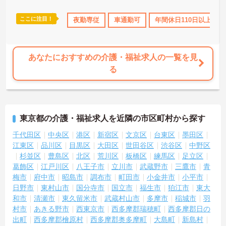
ここに注目！
ト
研修制度あり
産休･育休･介護休暇取得実績あり
夜勤専従
車通勤可
年間休日110日以上
社会保険完備
あなたにおすすめの介護・福祉求人の一覧を見
る
東京都の介護・福祉求人を近隣の市区町村から探す
千代田区
中央区
港区
新宿区
文京区
台東区
墨田区
江東区
品川区
目黒区
大田区
世田谷区
渋谷区
中野区
杉並区
豊島区
北区
荒川区
板橋区
練馬区
足立区
葛飾区
江戸川区
八王子市
立川市
武蔵野市
三鷹市
青
梅市
府中市
昭島市
調布市
町田市
小金井市
小平市
日野市
東村山市
国分寺市
国立市
福生市
狛江市
東大
和市
清瀬市
東久留米市
武蔵村山市
多摩市
稲城市
羽
村市
あきる野市
西東京市
西多摩郡瑞穂町
西多摩郡日の
出町
西多摩郡檜原村
西多摩郡奥多摩町
大島町
新島村