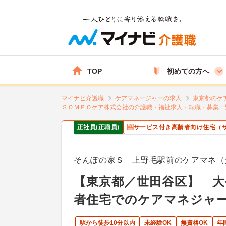
TOP
初めての方へ
マイナビ介護職
ケアマネージャーの求人
東京都のケ
ＳＯＭＰＯケア株式会社の介護職・福祉求人・転職・募集一
正社員(正職員)
サービス付き高齢者向け住宅（
そんぽの家Ｓ 上野毛駅前のケアマネ（
【東京都／世田谷区】 
者住宅でのケアマネジャ
駅から徒歩10分以内
未経験OK
無資格OK
年