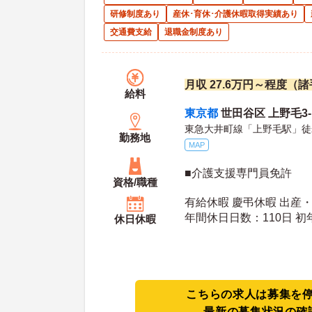
研修制度あり
産休･育休･介護休暇取得実績あり
交通費支給
退職金制度あり
月収 27.6万円～程度（
給料
東京都
世田谷区 上野毛3-1
東急大井町線「上野毛駅」徒
勤務地
MAP
■介護支援専門員免許
資格/職種
有給休暇 慶弔休暇 出産
年間休
休日休暇
こちらの求人は募集を
最新の募集状況の確