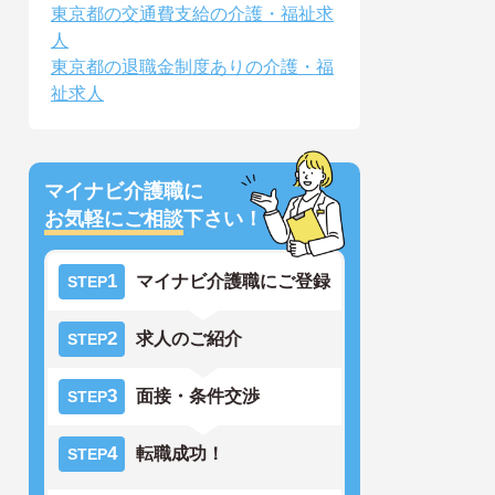
東京都の交通費支給の介護・福祉求
人
東京都の退職金制度ありの介護・福
祉求人
マイナビ介護職に
お気軽にご相談
下さい！
1
マイナビ介護職にご登録
STEP
2
求人のご紹介
STEP
3
面接・条件交渉
STEP
4
転職成功！
STEP