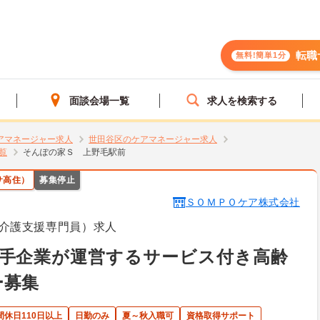
転職
無料!簡単1分
面談会場一覧
求人を検索する
アマネージャー求人
世田谷区のケアマネージャー求人
覧
そんぽの家Ｓ 上野毛駅前
サ高住）
募集停止
ＳＯＭＰＯケア株式会社
介護支援専門員）求人
大手企業が運営するサービス付き高齢
ー募集
間休日110日以上
日勤のみ
夏～秋入職可
資格取得サポート