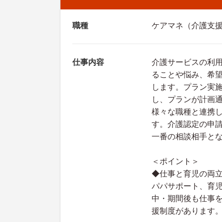
職種
ケアマネ（介護支
仕事内容
介護サービスの利
ることや悩み、希望
します。プラン実
し、プランが計画
様々な職種と連携
す。介護認定の申
一番の相談相手と
＜ポイント＞
◆仕事と育児の両
パパサポート、育
中・期間後も仕事
援制度があります