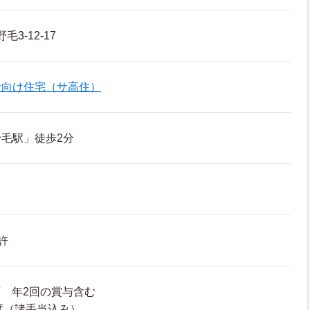
3-12-17
者向け住宅（サ高住）
毛駅」徒歩2分
許
度 年2回の賞与含む
程度（諸手当込み）