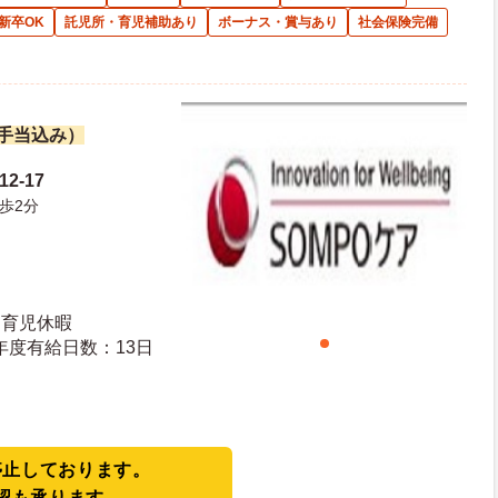
新卒OK
託児所・育児補助あり
ボーナス・賞与あり
社会保険完備
諸手当込み）
2-17
歩2分
・育児休暇
日日数：110日 初年度有給日数：13日
停止しております。
認も承ります。