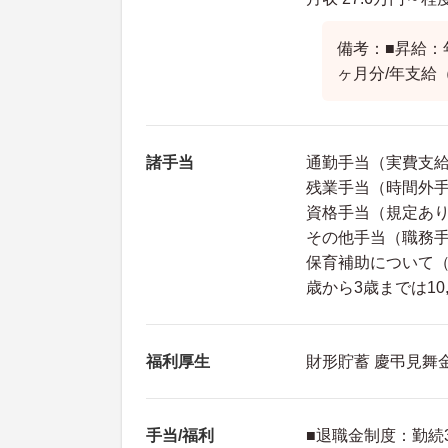
備考：■昇給：年
ヶ月分/年支給
諸手当
通勤手当（実費支給
残業手当（時間外手
資格手当（規定あ
その他手当（職務手
保育補助について（
歳から3歳までは10
福利厚生
財形貯蓄 慶弔見舞
手当/福利
■退職金制度：勤続