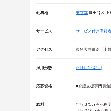
勤務地
東京都
世田谷区 上野毛
サービス
サービス付き高齢
アクセス
東急大井町線「上野
雇用形態
正社員(正職員)
応募資格
■介護支援専門員免
給料
年収 375万円～程
月収 27.6万円～