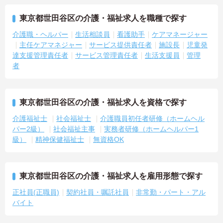
東京都世田谷区の介護・福祉求人を職種で探す
介護職・ヘルパー
生活相談員
看護助手
ケアマネージャー
主任ケアマネジャー
サービス提供責任者
施設長
児童発
達支援管理責任者
サービス管理責任者
生活支援員
管理
者
東京都世田谷区の介護・福祉求人を資格で探す
介護福祉士
社会福祉士
介護職員初任者研修（ホームヘル
パー2級）
社会福祉主事
実務者研修（ホームヘルパー1
級）
精神保健福祉士
無資格OK
東京都世田谷区の介護・福祉求人を雇用形態で探す
正社員(正職員)
契約社員・嘱託社員
非常勤・パート・アル
バイト