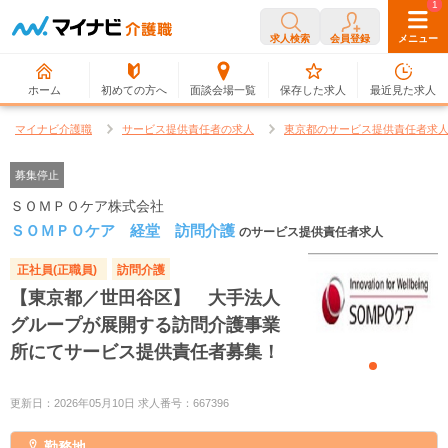
0
1
求人検索
会員登録
メニュー
ホーム
初めての方へ
面談会場一覧
保存した求人
最近見た求人
マイナビ介護職
サービス提供責任者の求人
東京都のサービス提供責任者求
募集停止
ＳＯＭＰＯケア株式会社
ＳＯＭＰＯケア 経堂 訪問介護
のサービス提供責任者求人
正社員(正職員)
訪問介護
【東京都／世田谷区】 大手法人
グループが展開する訪問介護事業
所にてサービス提供責任者募集！
更新日：2026年05月10日 求人番号：667396
勤務地