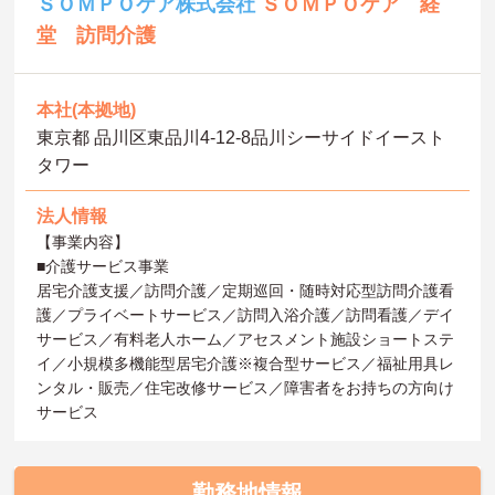
ＳＯＭＰＯケア株式会社
ＳＯＭＰＯケア 経
堂 訪問介護
本社(本拠地)
東京都 品川区東品川4-12-8品川シーサイドイースト
タワー
法人情報
【事業内容】
■介護サービス事業
居宅介護支援／訪問介護／定期巡回・随時対応型訪問介護看
護／プライベートサービス／訪問入浴介護／訪問看護／デイ
サービス／有料老人ホーム／アセスメント施設ショートステ
イ／小規模多機能型居宅介護※複合型サービス／福祉用具レ
ンタル・販売／住宅改修サービス／障害者をお持ちの方向け
サービス
勤務地情報