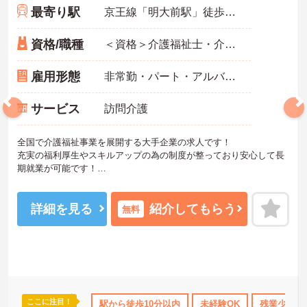
最寄り駅
京王線「明大前駅」徒歩3分
資格/職種
＜資格＞介護福祉士・介護職員実務者研修・ホームヘルパー1級・介護職員基礎研修 いずれか必須 ＜経験＞不問・訪問介護の実務経験歓迎
雇用形態
非常勤・パート・アルバイト
サービス
訪問介護
全国で介護福祉事業を展開する大手企業の求人です！
充実の福利厚生やスキルアップの為の制度が整っており安心して長
期就業が可能です！
ご興味ある方には、面接のポイントなど、さらに詳細をお話致しま
すのでお気軽にご相談ください。
詳細を見る
紹介してもらう
無料
ここに注目！
のみ
資格取得サポート
駅から徒歩10分以内
研修制度あり
産休･育休･介護休暇取得実
未経験OK
残業少なめ