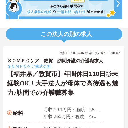
この法人の別の求人
更新日：2026年07月24日 求人番号：9783431
ＳＯＭＰＯケア 敦賀 訪問介護の介護職求人
ＳＯＭＰＯケア株式会社
【福井県／敦賀市】年間休日110日◎未
経験OK！大手法人が母体で高待遇も魅
力♪訪問での介護職募集
月収 19.1万円～程度 ※諸手当込み
給料
年収 265万円～程度 ※想定年収