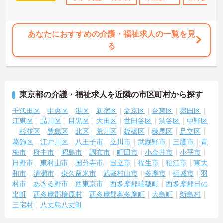
あなたにおすすめの介護・福祉求人の一覧を見
る
東京都の介護・福祉求人を近隣の市区町村から探す
千代田区
中央区
港区
新宿区
文京区
台東区
墨田区
江東区
品川区
目黒区
大田区
世田谷区
渋谷区
中野区
杉並区
豊島区
北区
荒川区
板橋区
練馬区
足立区
葛飾区
江戸川区
八王子市
立川市
武蔵野市
三鷹市
青
梅市
府中市
昭島市
調布市
町田市
小金井市
小平市
日野市
東村山市
国分寺市
国立市
福生市
狛江市
東大
和市
清瀬市
東久留米市
武蔵村山市
多摩市
稲城市
羽
村市
あきる野市
西東京市
西多摩郡瑞穂町
西多摩郡日の
出町
西多摩郡檜原村
西多摩郡奥多摩町
大島町
新島村
三宅村
八丈島八丈町