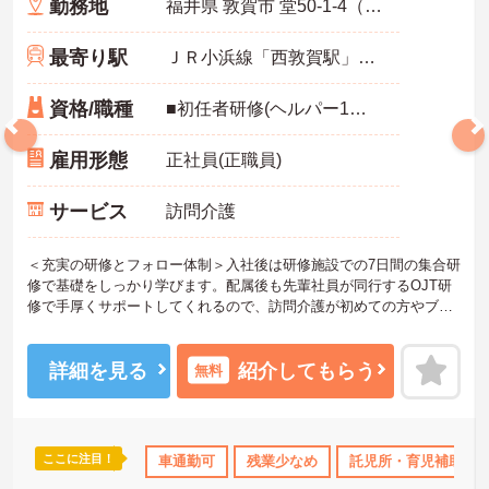
勤務地
福井県 敦賀市 堂50-1-4（長沢）日経ビル1F
最寄り駅
ＪＲ小浜線「西敦賀駅」バス・車4分
資格/職種
■初任者研修(ヘルパー1級・2級)以上の資格をお持ちの方 ■スマートフォン所持必須（業務に使用するため） ■普通運転免許必須（AT可） ※未経験可
雇用形態
正社員(正職員)
サービス
訪問介護
＜充実の研修とフォロー体制＞入社後は研修施設での7日間の集合研
修で基礎をしっかり学びます。配属後も先輩社員が同行するOJT研
修で手厚くサポートしてくれるので、訪問介護が初めての方やブラ
ンクがある方も安心してスタートできます。定期的なフォローアッ
プ研修もあり、日々の業務で生まれた不安や悩みを解消しながら、
着実に成長していける職場です。
詳細を見る
紹介してもらう
無料
＜幅広い世代が在籍♪＞若手から60代のベテランまで、幅広い年齢層
のスタッフが活躍しています。世代を超えて協力し合う風土があ
り、困ったときには相談しやすい環境です。また、月8～10日の休日
や年間公休110日に加え、有給休暇も取得しやすい体制が整ってお
ここに注目！
ランクOK
資格取得サポート
車通勤可
研修制度あり
残業少なめ
託児所・育児補助
産休･育休･介護休暇
り、プライベートも大切にしながらメリハリをつけて働けます。