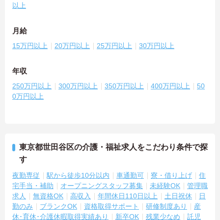
以上
月給
15万円以上
20万円以上
25万円以上
30万円以上
年収
250万円以上
300万円以上
350万円以上
400万円以上
50
0万円以上
東京都世田谷区の介護・福祉求人をこだわり条件で探
す
夜勤専従
駅から徒歩10分以内
車通勤可
寮・借り上げ
住
宅手当・補助
オープニングスタッフ募集
未経験OK
管理職
求人
無資格OK
高収入
年間休日110日以上
土日祝休
日
勤のみ
ブランクOK
資格取得サポート
研修制度あり
産
休･育休･介護休暇取得実績あり
新卒OK
残業少なめ
託児