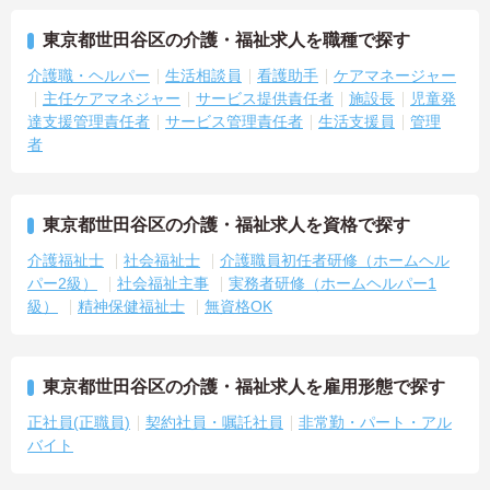
東京都世田谷区の介護・福祉求人を職種で探す
介護職・ヘルパー
生活相談員
看護助手
ケアマネージャー
主任ケアマネジャー
サービス提供責任者
施設長
児童発
達支援管理責任者
サービス管理責任者
生活支援員
管理
者
東京都世田谷区の介護・福祉求人を資格で探す
介護福祉士
社会福祉士
介護職員初任者研修（ホームヘル
パー2級）
社会福祉主事
実務者研修（ホームヘルパー1
級）
精神保健福祉士
無資格OK
東京都世田谷区の介護・福祉求人を雇用形態で探す
正社員(正職員)
契約社員・嘱託社員
非常勤・パート・アル
バイト