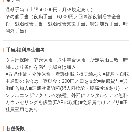
通勤手当（上限50,000円／月※規定あり）
その他手当（夜勤手当：6,000円／回※深夜割増賃金含
む、処遇改善手当、処遇改善支援手当、特別加算手当、時
間外手当）
手当/福利厚生備考
※雇用保険・健康保険・厚生年金保険：所定労働日数・時
間により条件を満たす場合は加入
■育児休業・介護休業・看護休暇取得実績あり■徒歩・自転
車通勤の場合は、奨励金：200円／回を支給■制服貸与■労
働組合加入■定期健康診断(婦人科検診・腰痛検診あり)、イ
ンフルエンザワクチンの接種、外部にメンタルケアの無料
カウンセリングを設置(EAPの取組)■従業員向けアプリ■正
社員登用もあり
各種保険