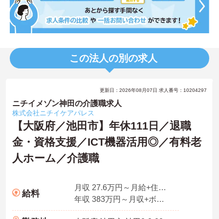
この法人の別の求人
更新日：2026年08月07日 求人番号：10204297
ニチイメゾン神田の介護職求人
株式会社ニチイケアパレス
【大阪府／池田市】年休111日／退職
金・資格支援／ICT機器活用◎／有料老
人ホーム／介護職
月収 27.6万円～月給+住宅手当＋家族手当+残業手当4.0時間想定分を含む
給料
年収 383万円～月収+ボーナス2回