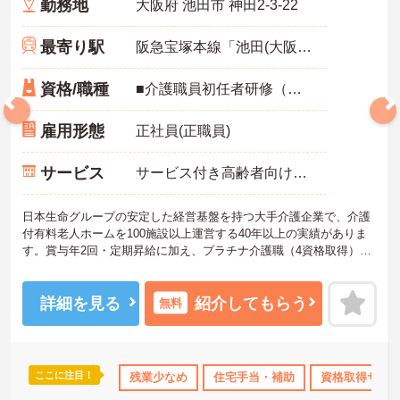
勤務地
大阪府 池田市 神田2-3-22
最寄り駅
阪急宝塚本線「池田(大阪)駅」徒歩15分
資格/職種
■介護職員初任者研修（ヘルパー2級）以上、介護福祉士 いずれか
雇用形態
正社員(正職員)
サービス
サービス付き高齢者向け住宅（サ高住）
日本生命グループの安定した経営基盤を持つ大手介護企業で、介護
付有料老人ホームを100施設以上運営する40年以上の実績がありま
す。賞与年2回・定期昇給に加え、プラチナ介護職（4資格取得）に
認定されると月38,000円の手当が加算され、スキルが収入に直結す
る仕組みが整っています。年間休日111日以上・残業月平均4.3時間
と働きやすく、育休取得率100%・育児短時間勤務（小学4年生ま
詳細を見る
紹介してもらう
無料
で）・有給取得実績14日と、家庭との両立を長期的にサポートする
制度も充実しています。入社導入研修・昇格時研修・技術向上研修
など段階別の研修体制と資格取得支援が整っており、介護福祉士国
家試験対策講座やケアマネ対策講座も自社開講しています。多職種
ここに注目！
なめ
住宅手当・補助
残業少なめ
資格取得サポート
住宅手当・補助
産休･育休･介護休暇取得
資格取得サポ
チームケアの中で専門性を高めながら、ケアマネジャーや生活相談