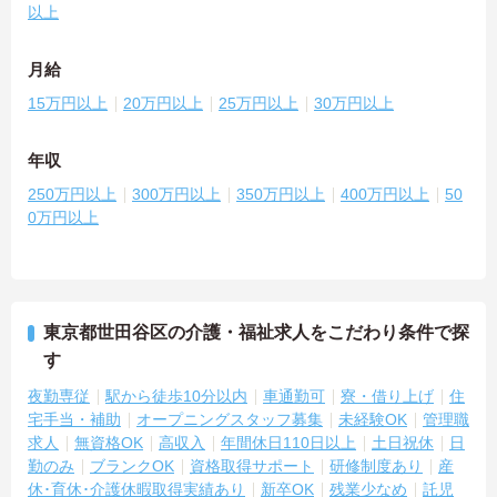
以上
月給
15万円以上
20万円以上
25万円以上
30万円以上
年収
250万円以上
300万円以上
350万円以上
400万円以上
50
0万円以上
東京都世田谷区の介護・福祉求人をこだわり条件で探
す
夜勤専従
駅から徒歩10分以内
車通勤可
寮・借り上げ
住
宅手当・補助
オープニングスタッフ募集
未経験OK
管理職
求人
無資格OK
高収入
年間休日110日以上
土日祝休
日
勤のみ
ブランクOK
資格取得サポート
研修制度あり
産
休･育休･介護休暇取得実績あり
新卒OK
残業少なめ
託児