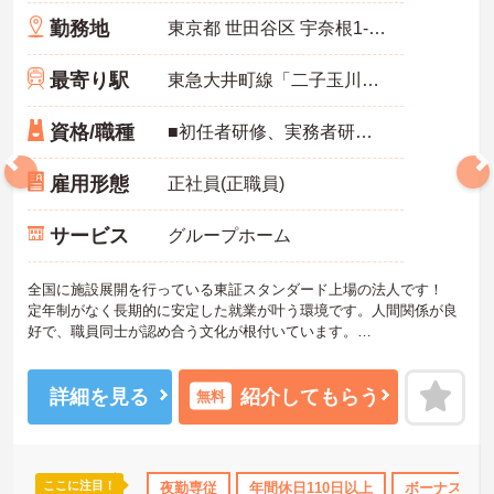
・エリアマネージャー・社長が定期的にホームを周り、スタッフと
勤務地
東京都 世田谷区 宇奈根1-34-12
直接意見交換をしています
【育児・家庭との両立を本気でサポートしている職場です】
・育休取得率100%・育休後就業復帰率100%と、育児と仕事を両立
最寄り駅
東急大井町線「二子玉川駅」バス・車9分
できる体制が整っています
・育児短時間勤務が小学4年生まで利用でき、法令より長い期間サポ
資格/職種
■初任者研修、実務者研修のいずれかをお持ちの方 ■介護経験(3年以上)必須
ートを受けることができます
・「くるみん」「えるぼし」「トモニン」の3つの厚生労働省認定を
取得しており、ライフステージに合わせた長期就業が実現できる職
雇用形態
正社員(正職員)
場です
サービス
グループホーム
全国に施設展開を行っている東証スタンダード上場の法人です！
定年制がなく長期的に安定した就業が叶う環境です。人間関係が良
好で、職員同士が認め合う文化が根付いています。
ご興味のある方には、面接対策ポイントなど、さらに詳細をご案内
しますのでお気軽にご相談ください！
詳細を見る
紹介してもらう
無料
ここに注目！
なめ
資格取得サポート
夜勤専従
研修制度あり
年間休日110日以上
産休･育休･介護休暇取得実
ボーナス・賞