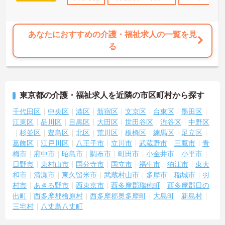
あなたにおすすめの介護・福祉求人の一覧を見
る
東京都の介護・福祉求人を近隣の市区町村から探す
千代田区
中央区
港区
新宿区
文京区
台東区
墨田区
江東区
品川区
目黒区
大田区
世田谷区
渋谷区
中野区
杉並区
豊島区
北区
荒川区
板橋区
練馬区
足立区
葛飾区
江戸川区
八王子市
立川市
武蔵野市
三鷹市
青
梅市
府中市
昭島市
調布市
町田市
小金井市
小平市
日野市
東村山市
国分寺市
国立市
福生市
狛江市
東大
和市
清瀬市
東久留米市
武蔵村山市
多摩市
稲城市
羽
村市
あきる野市
西東京市
西多摩郡瑞穂町
西多摩郡日の
出町
西多摩郡檜原村
西多摩郡奥多摩町
大島町
新島村
三宅村
八丈島八丈町