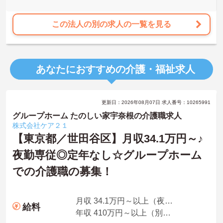
員へのキャリアアップも実現できる職場です。
★おすすめPOINT★
この法人の別の求人の一覧を見る
【日本生命グループの大手企業・成長ができる環境です】
・日本生命グループを親会社に持つ大手介護企業で、100施設以上を
運営する安定した経営基盤があります
・介護福祉士を取得すると資格手当がプラスされ、プラチナ介護職
あなたにおすすめの介護・福祉求人
（4資格）に認定されると月38,000円の手当が加算される仕組みが整
っています
・介護福祉士国家試験対策講座・認知症ケア専門士対策・ケアマネ
ジャー対策など、資格取得支援講座を自社開講しており、資格保有
更新日：2026年08月07日 求人番号：10265991
率99.8%の実績があります
【残業月4.3時間、給与と働きやすさを両立している職場です】
グループホーム たのしい家宇奈根の介護職求人
・賞与年2回・定期昇給、夜勤手当・家族手当・住宅手当など各種手
株式会社ケア２１
当が充実しています
【東京都／世田谷区】月収34.1万円～♪
・残業は月平均4.3時間と業界水準を大きく下回っており、有給休暇
夜勤専従◎定年なし☆グループホーム
取得実績14日と休みも取りやすい環境です
・年間休日111日以上・シフトは柔軟に対応しており、有給と組み合
での介護職の募集！
わせて海外旅行に行くスタッフもいる職場です
・インカム導入によりスタッフ間のフリーハンド連絡・情報共有が
可能、また、睡眠センサー・アレクサ等IoT機器を活用し、業務効率
化と質の高いケアを両立しています
月収 34.1万円～以上（夜勤10回分・諸手当込み）
給料
・従業員満足度調査を定期実施し、スタッフの声を制度に反映する
年収 410万円～以上（別途賞与付与）
文化があります