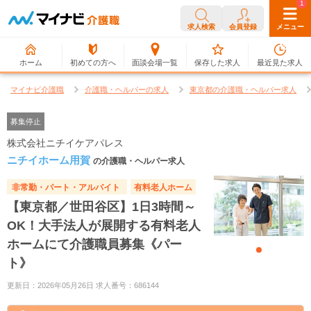
0
1
求人検索
会員登録
メニュー
ホーム
初めての方へ
面談会場一覧
保存した求人
最近見た求人
マイナビ介護職
介護職・ヘルパーの求人
東京都の介護職・ヘルパー求人
募集停止
株式会社ニチイケアパレス
ニチイホーム用賀
の介護職・ヘルパー求人
非常勤・パート・アルバイト
有料老人ホーム
【東京都／世田谷区】1日3時間～
OK！大手法人が展開する有料老人
ホームにて介護職員募集《パー
ト》
更新日：2026年05月26日 求人番号：686144