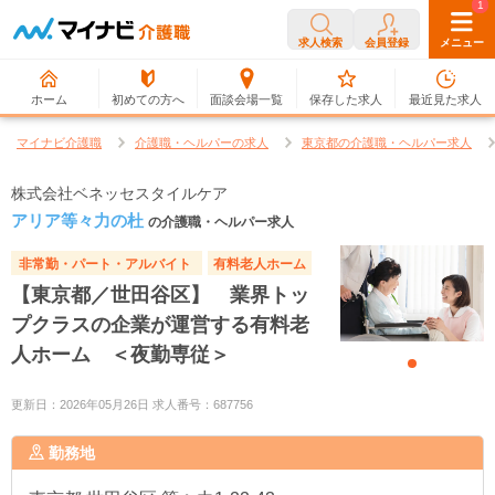
0
1
求人検索
会員登録
メニュー
ホーム
初めての方へ
面談会場一覧
保存した求人
最近見た求人
マイナビ介護職
介護職・ヘルパーの求人
東京都の介護職・ヘルパー求人
株式会社ベネッセスタイルケア
アリア等々力の杜
の介護職・ヘルパー求人
非常勤・パート・アルバイト
有料老人ホーム
【東京都／世田谷区】 業界トッ
プクラスの企業が運営する有料老
人ホーム ＜夜勤専従＞
更新日：2026年05月26日 求人番号：687756
勤務地