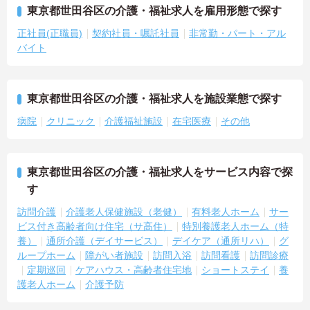
東京都世田谷区の介護・福祉求人を雇用形態で探す
正社員(正職員)
契約社員・嘱託社員
非常勤・パート・アル
バイト
東京都世田谷区の介護・福祉求人を施設業態で探す
病院
クリニック
介護福祉施設
在宅医療
その他
東京都世田谷区の介護・福祉求人をサービス内容で探
す
訪問介護
介護老人保健施設（老健）
有料老人ホーム
サー
ビス付き高齢者向け住宅（サ高住）
特別養護老人ホーム（特
養）
通所介護（デイサービス）
デイケア（通所リハ）
グ
ループホーム
障がい者施設
訪問入浴
訪問看護
訪問診療
定期巡回
ケアハウス・高齢者住宅地
ショートステイ
養
護老人ホーム
介護予防