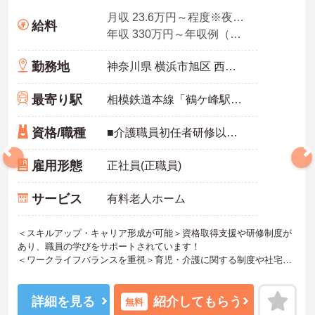
月収 23.6万円～程度※夜勤手当込
給料
年収 330万円～年収例（賞与2ヶ月、平均残業時間10時間／月を含む）
勤務地
神奈川県 横浜市旭区 西川島町60-4
最寄り駅
相模鉄道本線「鶴ケ峰駅」徒歩7分
資格/職種
■介護職員初任者研修以上 ※無資格の方も応募可（資格支援制度あり）
雇用形態
正社員(正職員)
サービス
有料老人ホーム
＜スキルアップ・キャリア形成が可能＞資格取得支援や研修制度が
あり、職員の学びをサポートされています！
＜ワークライフバランスを重視＞育児・介護に関する制度や社宅制
度、各種手当など、長く安心して働きやすい環境が整っています。
＜寄り添ったケアの実施＞利用者さまに深く寄り添ったサービスの
提供を目指し、職員の専門性を高めるような人材育成にも注力され
詳細を見る
紹介してもらう
無料
ています。