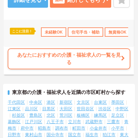
ここに注目！
以上
資格取得サポート
未経験OK
研修制度あり
住宅手当・補助
産休･育休･介護休暇取得実
無資格OK
あなたにおすすめの介護・福祉求人の一覧を見
る
東京都の介護・福祉求人を近隣の市区町村から探す
千代田区
中央区
港区
新宿区
文京区
台東区
墨田区
江東区
品川区
目黒区
大田区
世田谷区
渋谷区
中野区
杉並区
豊島区
北区
荒川区
板橋区
練馬区
足立区
葛飾区
江戸川区
八王子市
立川市
武蔵野市
三鷹市
青
梅市
府中市
昭島市
調布市
町田市
小金井市
小平市
日野市
東村山市
国分寺市
国立市
福生市
狛江市
東大