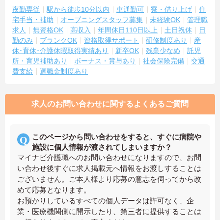
夜勤専従
駅から徒歩10分以内
車通勤可
寮・借り上げ
住
宅手当・補助
オープニングスタッフ募集
未経験OK
管理職
求人
無資格OK
高収入
年間休日110日以上
土日祝休
日
勤のみ
ブランクOK
資格取得サポート
研修制度あり
産
休･育休･介護休暇取得実績あり
新卒OK
残業少なめ
託児
所・育児補助あり
ボーナス・賞与あり
社会保険完備
交通
費支給
退職金制度あり
求人のお問い合わせに関するよくあるご質問
このページから問い合わせをすると、すぐに病院や
施設に個人情報が渡されてしまいますか？
マイナビ介護職へのお問い合わせになりますので、お問
い合わせ後すぐに求人掲載元へ情報をお渡しすることは
ございません。ご本人様より応募の意志を伺ってから改
めて応募となります。
お預かりしているすべての個人データは許可なく、企
業・医療機関側に開示したり、第三者に提供することは