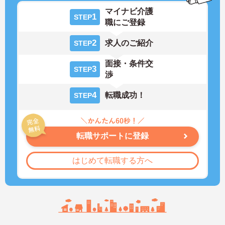
マイナビ介護
1
STEP
職にご登録
2
求人のご紹介
STEP
面接・条件交
3
STEP
渉
4
転職成功！
STEP
転職サポートに登録
はじめて転職する方へ