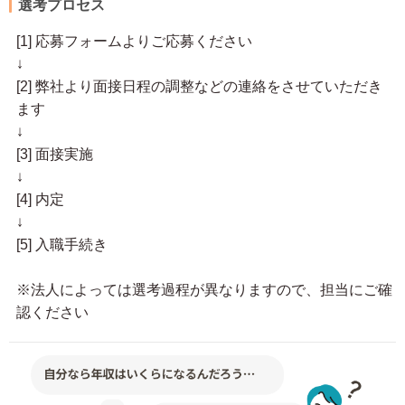
選考プロセス
[1] 応募フォームよりご応募ください
↓
[2] 弊社より面接日程の調整などの連絡をさせていただき
ます
↓
[3] 面接実施
↓
[4] 内定
↓
[5] 入職手続き
※法人によっては選考過程が異なりますので、担当にご確
認ください