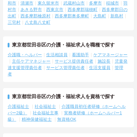
和市
清瀬市
東久留米市
武蔵村山市
多摩市
稲城市
羽
村市
あきる野市
西東京市
西多摩郡瑞穂町
西多摩郡日の
出町
西多摩郡檜原村
西多摩郡奥多摩町
大島町
新島村
三宅村
八丈島八丈町
東京都世田谷区の介護・福祉求人を職種で探す
介護職・ヘルパー
生活相談員
看護助手
ケアマネージャー
主任ケアマネジャー
サービス提供責任者
施設長
児童発
達支援管理責任者
サービス管理責任者
生活支援員
管理
者
東京都世田谷区の介護・福祉求人を資格で探す
介護福祉士
社会福祉士
介護職員初任者研修（ホームヘル
パー2級）
社会福祉主事
実務者研修（ホームヘルパー1
級）
精神保健福祉士
無資格OK