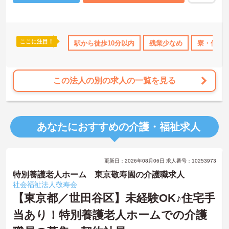
ご興味のある方には、面接対策ポイント等、さらに詳細をお話しし
ますのでお気軽にご相談ください！
ここに注目！
借り上げ
託児所・育児補助
駅から徒歩10分以内
無資格OK
年間休日110日以上
残業少なめ
寮・借り
資
この法人の別の求人の一覧を見る
あなたにおすすめの介護・福祉求人
更新日：2026年08月06日 求人番号：10253973
特別養護老人ホーム 東京敬寿園の介護職求人
社会福祉法人敬寿会
【東京都／世田谷区】未経験OK♪住宅手
当あり！特別養護老人ホームでの介護