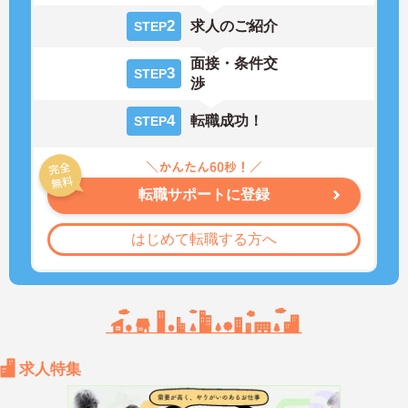
2
求人のご紹介
STEP
面接・条件交
3
STEP
渉
4
転職成功！
STEP
転職サポートに登録
はじめて転職する方へ
求人特集