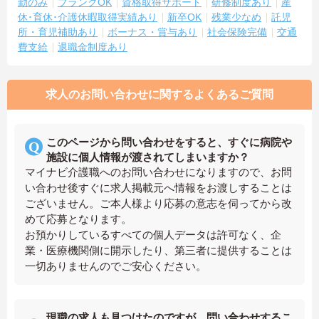
勤のみ
ブランクOK
資格取得サポート
研修制度あり
産
休･育休･介護休暇取得実績あり
新卒OK
残業少なめ
託児
所・育児補助あり
ボーナス・賞与あり
社会保険完備
交通
費支給
退職金制度あり
求人のお問い合わせに関するよくあるご質問
このページから問い合わせをすると、すぐに病院や
施設に個人情報が渡されてしまいますか？
マイナビ介護職へのお問い合わせになりますので、お問
い合わせ後すぐに求人掲載元へ情報をお渡しすることは
ございません。ご本人様より応募の意志を伺ってから改
めて応募となります。
お預かりしているすべての個人データは許可なく、企
業・医療機関側に開示したり、第三者に提供することは
一切ありませんのでご安心ください。
現職の求人も見つけたのですが、問い合わせするこ