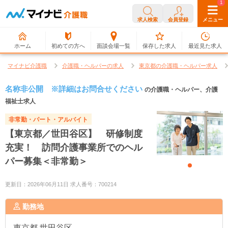
0
1
求人検索
会員登録
メニュー
ホーム
初めての方へ
面談会場一覧
保存した求人
最近見た求人
マイナビ介護職
介護職・ヘルパーの求人
東京都の介護職・ヘルパー求人
名称非公開 ※詳細はお問合せください
の介護職・ヘルパー、介護
福祉士求人
非常勤・パート・アルバイト
【東京都／世田谷区】 研修制度
充実！ 訪問介護事業所でのヘル
パー募集＜非常勤＞
更新日：2026年06月11日 求人番号：700214
勤務地
東京都
世田谷区