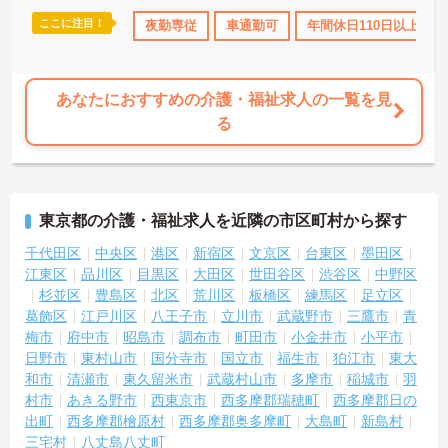
ここに注目！
なめ
資格取得サポート
夜勤専従
研修制度あり
車通勤可
産休･育休･介護休暇取得実
年間休日110日以上
あなたにおすすめの介護・福祉求人の一覧を見
る
東京都の介護・福祉求人を近隣の市区町村から探す
千代田区
中央区
港区
新宿区
文京区
台東区
墨田区
江東区
品川区
目黒区
大田区
世田谷区
渋谷区
中野区
杉並区
豊島区
北区
荒川区
板橋区
練馬区
足立区
葛飾区
江戸川区
八王子市
立川市
武蔵野市
三鷹市
青
梅市
府中市
昭島市
調布市
町田市
小金井市
小平市
日野市
東村山市
国分寺市
国立市
福生市
狛江市
東大
和市
清瀬市
東久留米市
武蔵村山市
多摩市
稲城市
羽
村市
あきる野市
西東京市
西多摩郡瑞穂町
西多摩郡日の
出町
西多摩郡檜原村
西多摩郡奥多摩町
大島町
新島村
三宅村
八丈島八丈町