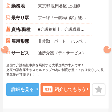
勤務地
東京都 世田谷区 上祖師谷6-29-19
最寄り駅
京王線「千歳烏山駅」徒歩15分
資格/職種
■介護福祉士、介護職員実務者研修、介護職員初任者研修、ホームヘルパー1級、ホームヘルパー2級いずれかの資格をお持ちの方 ※未経験相談可能
雇用形態
非常勤・パート・アルバイト
サービス
通所介護（デイサービス）
全国で介護福祉事業を展開する大手企業の求人です！
充実の福利厚生やスキルアップの為の制度が整っており安心して長
期就業が可能です！
ご興味ある方には、面接のポイントなど、さらに詳細をお話致しま
すのでお気軽にご相談ください。
詳細を見る
紹介してもらう
無料