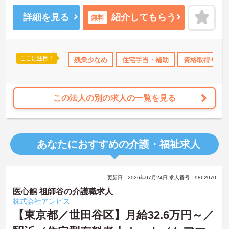
る仕組みが整っています。年間休日111日以上・残業月平均4.3時間
と働きやすく、育休取得率100%・育児短時間勤務（小学4年生ま
詳細を見る
紹介してもらう
無料
で）・有給取得実績14日と、家庭との両立を長期的にサポートする
制度も充実しています。入社導入研修・昇格時研修・技術向上研修
など段階別の研修体制と資格取得支援が整っており、介護福祉士国
家試験対策講座やケアマネ対策講座も自社開講しています。多職種
ここに注目！
なめ
住宅手当・補助
残業少なめ
資格取得サポート
住宅手当・補助
産休･育休･介護休暇取得
資格取得サポ
チームケアの中で専門性を高めながら、ケアマネジャーや生活相談
員へのキャリアアップも実現できる職場です。
★おすすめPOINT★
この法人の別の求人の一覧を見る
【日本生命グループの大手企業・成長ができる環境です】
・日本生命グループを親会社に持つ大手介護企業で、100施設以上を
運営する安定した経営基盤があります
・介護福祉士を取得すると資格手当がプラスされ、プラチナ介護職
あなたにおすすめの介護・福祉求人
（4資格）に認定されると月38,000円の手当が加算される仕組みが整
っています
・介護福祉士国家試験対策講座・認知症ケア専門士対策・ケアマネ
ジャー対策など、資格取得支援講座を自社開講しており、資格保有
更新日：2026年07月24日 求人番号：9862070
率99.8%の実績があります
【残業月4.3時間、給与と働きやすさを両立している職場です】
医心館 祖師谷の介護職求人
・賞与年2回・定期昇給、夜勤手当・家族手当・住宅手当など各種手
株式会社アンビス
当が充実しています
【東京都／世田谷区】月給32.6万円～／
・残業は月平均4.3時間と業界水準を大きく下回っており、有給休暇