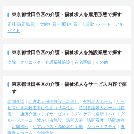
東京都世田谷区の介護・福祉求人を雇用形態で探す
正社員(正職員)
契約社員・嘱託社員
非常勤・パート・アル
バイト
東京都世田谷区の介護・福祉求人を施設業態で探す
病院
クリニック
介護福祉施設
在宅医療
その他
東京都世田谷区の介護・福祉求人をサービス内容で探
す
訪問介護
介護老人保健施設（老健）
有料老人ホーム
サー
ビス付き高齢者向け住宅（サ高住）
特別養護老人ホーム（特
養）
通所介護（デイサービス）
デイケア（通所リハ）
グ
ループホーム
障がい者施設
訪問入浴
訪問看護
訪問診療
定期巡回
ケアハウス・高齢者住宅地
ショートステイ
養
護老人ホーム
介護予防