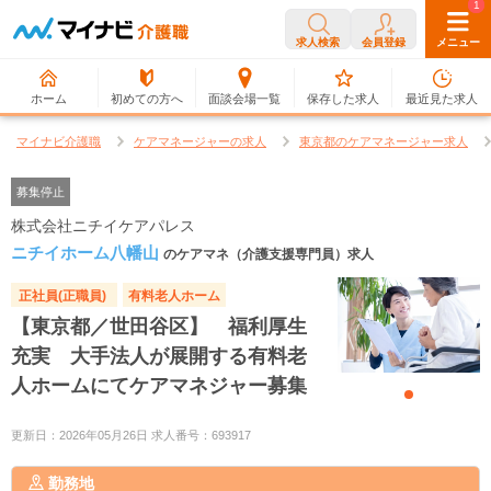
0
1
求人検索
会員登録
メニュー
ホーム
初めての方へ
面談会場一覧
保存した求人
最近見た求人
マイナビ介護職
ケアマネージャーの求人
東京都のケアマネージャー求人
募集停止
株式会社ニチイケアパレス
ニチイホーム八幡山
のケアマネ（介護支援専門員）求人
正社員(正職員)
有料老人ホーム
【東京都／世田谷区】 福利厚生
充実 大手法人が展開する有料老
人ホームにてケアマネジャー募集
更新日：2026年05月26日 求人番号：693917
勤務地