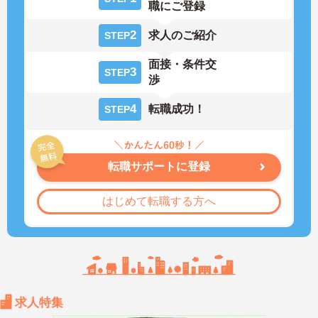
職にご登録
2
求人のご紹介
STEP
面接・条件交
3
STEP
渉
4
転職成功！
STEP
転職サポートに登録
はじめて転職する方へ
求人特集