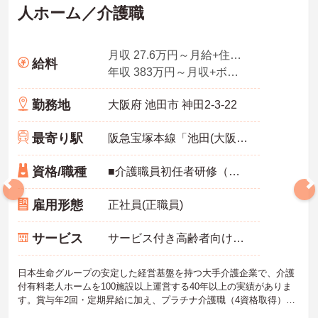
人ホーム／介護職
月収 27.6万円～月給+住宅手当＋家族手当+残業手当4.0時間想定分を含む
給料
年収 383万円～月収+ボーナス2回
勤務地
大阪府 池田市 神田2-3-22
最寄り駅
阪急宝塚本線「池田(大阪)駅」徒歩15分
資格/職種
■介護職員初任者研修（ヘルパー2級）以上、介護福祉士 いずれか
雇用形態
正社員(正職員)
サービス
サービス付き高齢者向け住宅（サ高住）
日本生命グループの安定した経営基盤を持つ大手介護企業で、介護
付有料老人ホームを100施設以上運営する40年以上の実績がありま
す。賞与年2回・定期昇給に加え、プラチナ介護職（4資格取得）に
認定されると月38,000円の手当が加算され、スキルが収入に直結す