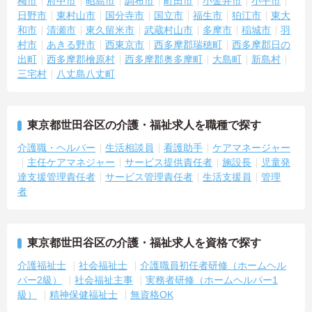
梅市
府中市
昭島市
調布市
町田市
小金井市
小平市
・全国展開の企業でありながら転居を伴う転勤は一切ないため、住
日野市
東村山市
国分寺市
国立市
福生市
狛江市
東大
み慣れた地域で腰を据えて長くご活躍いただけます
和市
清瀬市
東久留米市
武蔵村山市
多摩市
稲城市
羽
【医療に強いケアマネジャーとして成長できます】
村市
あきる野市
西東京市
西多摩郡瑞穂町
西多摩郡日の
・施設内には看護師が24時間常駐。医療職や介護職など多職種が密
出町
西多摩郡檜原村
西多摩郡奥多摩町
大島町
新島村
に連携しており、安心で質の高いケアを提供しています
三宅村
八丈島八丈町
・ケアマネジャーの資格更新にかかる費用は会社が補助する制度が
あり、働きながらのスキルアップを全面的に応援します
・施設ケアマネとして、ご入居者様の日々の様子や変化を現場で直
接確認しながら、最適なプラン作成と支援に取り組めます
東京都世田谷区の介護・福祉求人を職種で探す
介護職・ヘルパー
生活相談員
看護助手
ケアマネージャー
主任ケアマネジャー
サービス提供責任者
施設長
児童発
達支援管理責任者
サービス管理責任者
生活支援員
管理
者
東京都世田谷区の介護・福祉求人を資格で探す
介護福祉士
社会福祉士
介護職員初任者研修（ホームヘル
パー2級）
社会福祉主事
実務者研修（ホームヘルパー1
級）
精神保健福祉士
無資格OK