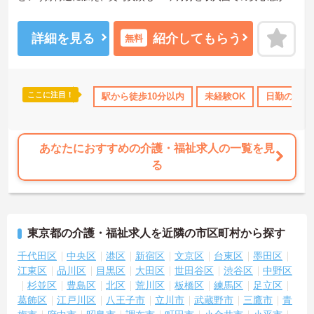
ります。現場では看護師が24時間常駐しており、多職種連携による
チームケアを実践できるため、ご入居者様にしっかりと寄り添えま
す。また、煩雑な請求業務は本社の専門スタッフが代行してくれる
詳細を見る
紹介してもらう
無料
ため業務負担が少なく残業も少なめです。資格更新にかかる費用の
補助や講習日を出勤扱いとするなど、資格を活かしてスキルアップ
したい方をバックアップしています。産休・育休の取得率も高く男
性の取得実績も豊富にあるため、ご自身のライフステージが変化し
ここに注目！
託児所・育児補助
日勤のみ
駅から徒歩10分以内
ボーナス・賞与あり
未経験OK
社会保険完備
日勤のみ
ても長く働き続けられる大変おすすめの環境です。
★おすすめPOINT★
【安定した収入と充実の福利厚生をご用意しています】
あなたにおすすめの介護・福祉求人の一覧を見
・経験やスキルをしっかりと評価し、月給32万6700円以上からの高
る
水準なスタートでお迎えします
・日々の頑張りはしっかりと還元。賞与は前年度実績で計3.5ヶ月分
を支給し、モチベーション高く働けます
・産前産後・育児休暇の取得率が高く、ライフステージが変わって
も安心して職場復帰できるサポート体制が整っています
東京都の介護・福祉求人を近隣の市区町村から探す
【業務負担を減らしてケアに向き合える環境です】
千代田区
中央区
港区
新宿区
文京区
台東区
墨田区
・現場で負担になりがちな煩雑な請求業務などは、本社の専門事務
江東区
品川区
目黒区
大田区
世田谷区
渋谷区
中野区
スタッフが代行するため本来の業務に集中できます
杉並区
豊島区
北区
荒川区
板橋区
練馬区
足立区
・出勤時のお着替えにかかる時間も業務時間としてしっかりカウン
葛飾区
江戸川区
八王子市
立川市
武蔵野市
三鷹市
青
トされるなど、スタッフ目線の働きやすい仕組みを導入しています