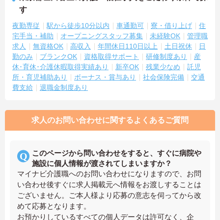
す
夜勤専従
駅から徒歩10分以内
車通勤可
寮・借り上げ
住
宅手当・補助
オープニングスタッフ募集
未経験OK
管理職
求人
無資格OK
高収入
年間休日110日以上
土日祝休
日
勤のみ
ブランクOK
資格取得サポート
研修制度あり
産
休･育休･介護休暇取得実績あり
新卒OK
残業少なめ
託児
所・育児補助あり
ボーナス・賞与あり
社会保険完備
交通
費支給
退職金制度あり
求人のお問い合わせに関するよくあるご質問
このページから問い合わせをすると、すぐに病院や
施設に個人情報が渡されてしまいますか？
マイナビ介護職へのお問い合わせになりますので、お問
い合わせ後すぐに求人掲載元へ情報をお渡しすることは
ございません。ご本人様より応募の意志を伺ってから改
めて応募となります。
お預かりしているすべての個人データは許可なく、企