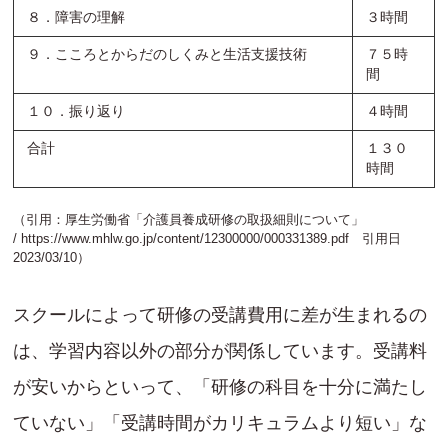
８．障害の理解
３時間
９．こころとからだのしくみと生活支援技術
７５時
間
１０．振り返り
４時間
合計
１３０
時間
（引用：厚生労働省「介護員養成研修の取扱細則について」
/
https://www.mhlw.go.jp/content/12300000/000331389.pdf
引用日
2023/03/10）
スクールによって研修の受講費用に差が生まれるの
は、学習内容以外の部分が関係しています。受講料
が安いからといって、「研修の科目を十分に満たし
ていない」「受講時間がカリキュラムより短い」な