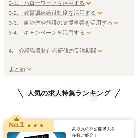
3-1. ハローワークを活用する
3-2. 教育訓練給付制度を活用する
3-3. 自治体や施設の支援事業を活用する
3-4. キャンペーンを活用する
4. 介護職員初任者研修の受講期間
まとめ
Ranking
人気の求人特集ランキング
1
No.
★ ★ ★
高収入の非公開求人を
多数ご紹介！