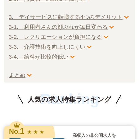
3. デイサービスに転職する4つのデメリット
3-1. 利用者さんの顔ぶれが毎日変わる
3-2. レクリエーションが負担になる
3-3. 介護技術を向上しにくい
3-4. 給料が比較的低い
まとめ
Ranking
人気の求人特集ランキング
1
No.
★ ★ ★
高収入の非公開求人を