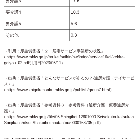
要介護3
17.6
要介護4
10.3
要介護5
5.6
その他
0.3
（引用：厚生労働省「２ 居宅サービス事業所の状況」
/
https://www.mhlw.go.jp/toukei/saikin/hw/kaigo/service16/dl/kekka-
gaiyou_02.pdf
引用日2023/05/11）
（出典：厚生労働省「どんなサービスがあるの？-通所介護（デイサービ
ス）」
/
https://www.kaigokensaku.mhlw.go.jp/publish/group7.html
）
（出典：厚生労働省「参考資料３ 参考資料（通所介護・療養通所介
護）」
/
https://www.mhlw.go.jp/file/05-Shingikai-12601000-Seisakutoukatsukan-
Sanjikanshitsu_Shakaihoshoutantou/0000168705.pdf
）