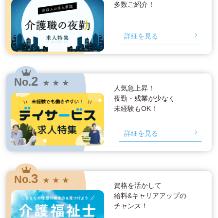
多数ご紹介！
詳細を見る
2
No.
★ ★ ★
人気急上昇！
夜勤・残業が少なく
未経験もOK！
詳細を見る
3
No.
★ ★ ★
資格を活かして
給料&キャリアアップの
チャンス！