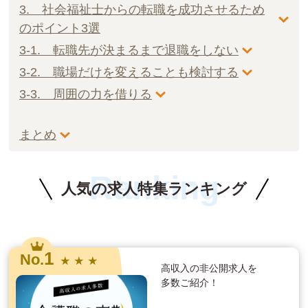
3. 社会福祉士からの転職を成功させるため
のポイント3選
3-1. 転職先が決まるまで退職をしない
3-2. 職場だけを変えることも検討する
3-3. 周囲の力を借りる
まとめ
Ranking
人気の求人特集ランキング
1
No.
★ ★ ★
高収入の非公開求人を
多数ご紹介！