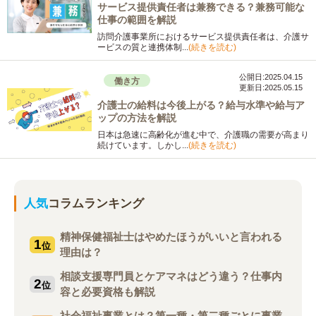
サービス提供責任者は兼務できる？兼務可能な
仕事の範囲を解説
訪問介護事業所におけるサービス提供責任者は、介護サ
ービスの質と連携体制...
(続きを読む)
公開日:2025.04.15
働き方
更新日:2025.05.15
介護士の給料は今後上がる？給与水準や給与ア
ップの方法を解説
日本は急速に高齢化が進む中で、介護職の需要が高まり
続けています。しかし...
(続きを読む)
人気
コラムランキング
精神保健福祉士はやめたほうがいいと言われる
1
位
理由は？
相談支援専門員とケアマネはどう違う？仕事内
2
位
容と必要資格も解説
社会福祉事業とは？第一種・第二種ごとに事業