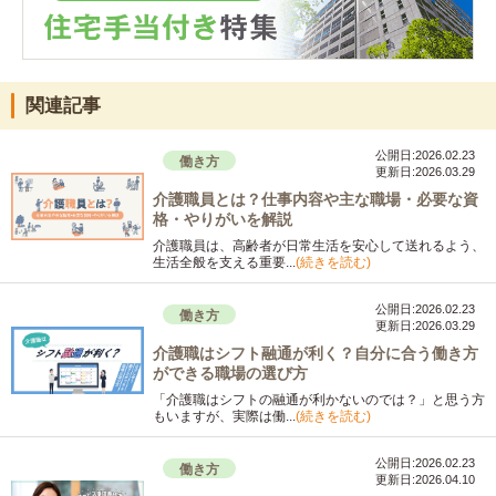
関連記事
公開日:2026.02.23
働き方
更新日:2026.03.29
介護職員とは？仕事内容や主な職場・必要な資
格・やりがいを解説
介護職員は、高齢者が日常生活を安心して送れるよう、
生活全般を支える重要...
(続きを読む)
公開日:2026.02.23
働き方
更新日:2026.03.29
介護職はシフト融通が利く？自分に合う働き方
ができる職場の選び方
「介護職はシフトの融通が利かないのでは？」と思う方
もいますが、実際は働...
(続きを読む)
公開日:2026.02.23
働き方
更新日:2026.04.10