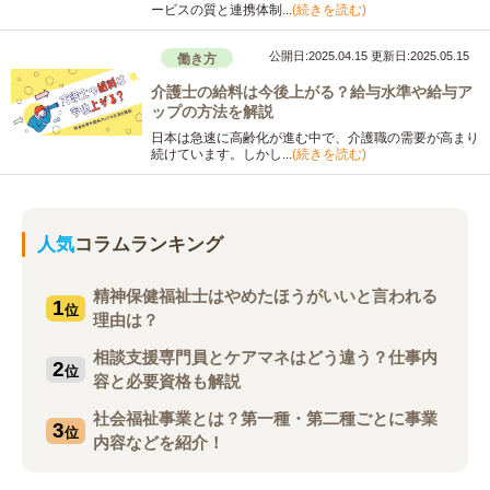
ービスの質と連携体制...
(続きを読む)
公開日:2025.04.15
更新日:2025.05.15
働き方
介護士の給料は今後上がる？給与水準や給与ア
ップの方法を解説
日本は急速に高齢化が進む中で、介護職の需要が高まり
続けています。しかし...
(続きを読む)
人気
コラムランキング
精神保健福祉士はやめたほうがいいと言われる
1
位
理由は？
相談支援専門員とケアマネはどう違う？仕事内
2
位
容と必要資格も解説
社会福祉事業とは？第一種・第二種ごとに事業
3
位
内容などを紹介！