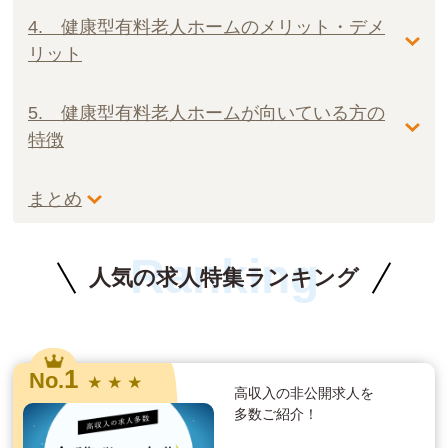
4. 健康型有料老人ホームのメリット・デメ
リット
5. 健康型有料老人ホームが向いている方の
特徴
まとめ
Ranking
人気の求人特集ランキング
1
No.
★ ★ ★
高収入の非公開求人を
多数ご紹介！